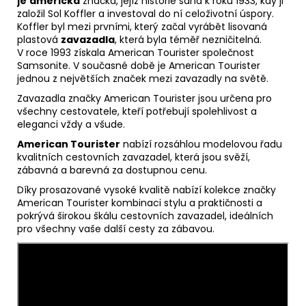
je
americká
značka, jejíž historie sahá k roku 1933, kdy ji
založil Sol Koffler a investoval do ní celoživotní úspory.
Koffler byl mezi prvními, který začal vyrábět lisovaná
plastová
zavazadla
, která byla téměř nezničitelná.
V roce 1993 získala American Tourister společnost
Samsonite. V současné době je American Tourister
jednou z největších značek mezi zavazadly na světě.
Zavazadla značky American Tourister jsou určena pro
všechny cestovatele, kteří potřebují spolehlivost a
eleganci vždy a všude.
American Tourister
nabízí rozsáhlou modelovou řadu
kvalitních cestovních zavazadel, která jsou svěží,
zábavná a barevná za dostupnou cenu.
Díky prosazované vysoké kvalitě nabízí kolekce značky
American Tourister kombinaci stylu a praktičnosti a
pokrývá širokou škálu cestovních zavazadel, ideálních
pro všechny vaše další cesty za zábavou.