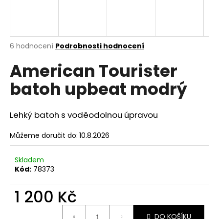
a
j
í
Průměrné
6 hodnocení
Podrobnosti hodnocení
t
hodnocení
?
American Tourister
produktu
je
batoh upbeat modrý
5,0
z
5
hvězdiček.
HLEDAT
Lehký batoh s voděodolnou úpravou
Můžeme doručit do:
10.8.2026
D
Skladem
o
Kód:
78373
p
o
1 200 Kč
r
u
Měrná
DO KOŠÍKU
cena: