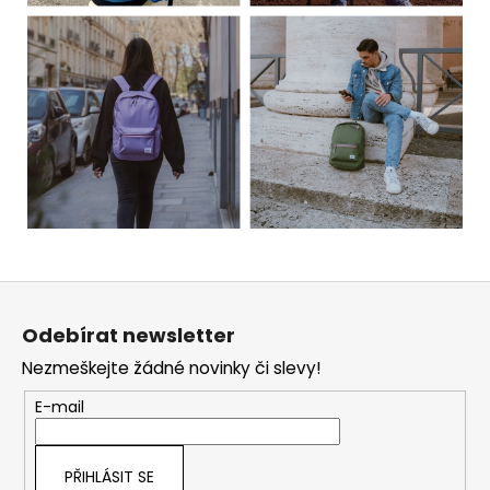
Z
á
Odebírat newsletter
p
Nezmeškejte žádné novinky či slevy!
a
t
E-mail
í
PŘIHLÁSIT SE