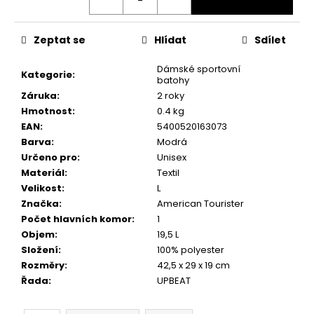
č
u
j
Zeptat se
Hlídat
Sdílet
e
m
Dámské sportovní
Kategorie
:
e
batohy
Záruka
:
2 roky
Hmotnost
:
0.4 kg
EAN
:
5400520163073
Barva
:
Modrá
Určeno pro
:
Unisex
Materiál
:
Textil
Velikost
:
L
Značka
:
American Tourister
Počet hlavních komor
:
1
Objem
:
19,5 L
Složení
:
100% polyester
Rozměry
:
42,5 x 29 x 19 cm
Řada
:
UPBEAT