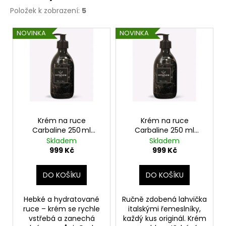
k
a
Položek k zobrazení:
5
t
j
V
ů
NOVINKA
NOVINKA
í
ý
t
p
?
i
s
p
r
HLEDAT
o
Krém na ruce
Krém na ruce
Carbaline 250 ml
Carbaline 250 ml
d
Graffiti s vůní Oud
Graffiti s vůní Fiori del
Skladem
Skladem
u
Deserto
999 Kč
999 Kč
D
k
o
t
DO KOŠÍKU
DO KOŠÍKU
p
ů
o
Hebké a hydratované
Ručně zdobená lahvička
r
ruce – krém se rychle
italskými řemeslníky,
u
vstřebá a zanechá
každý kus originál. Krém