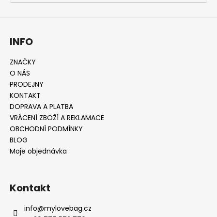
y
v
ý
INFO
p
i
s
ZNAČKY
u
O NÁS
PRODEJNY
KONTAKT
DOPRAVA A PLATBA
VRÁCENÍ ZBOŽÍ A REKLAMACE
OBCHODNÍ PODMÍNKY
BLOG
Moje objednávka
Kontakt
info
@
mylovebag.cz