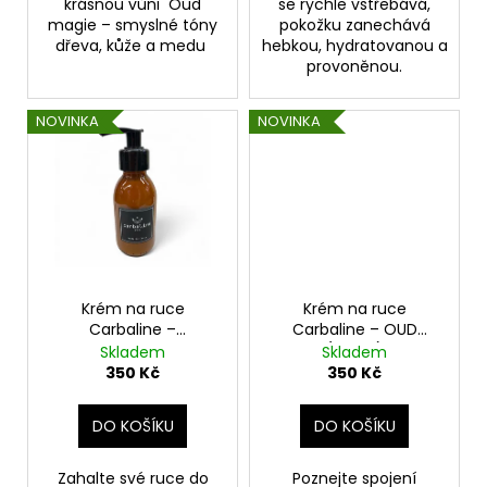
č
krásnou vůni Oud
se rychle vstřebává,
u
magie – smyslné tóny
pokožku zanechává
dřeva, kůže a medu
hebkou, hydratovanou a
j
provoněnou.
e
m
e
NOVINKA
NOVINKA
Krém na ruce
Krém na ruce
Carbaline –
Carbaline – OUD
Camelia & Pompelmo
(125 ml)
Skladem
Skladem
(125 ml)
350 Kč
350 Kč
DO KOŠÍKU
DO KOŠÍKU
Zahalte své ruce do
Poznejte spojení