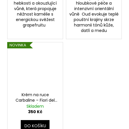
hebkosti a okouzlující
hloubkové péče a
vůně, která propojuje
intenzivní orientální
něžnost kamélie s
vůně Oud evokuje teplé
energickou svěžest
pouštní krajiny skrze
grapefruitu
harmonii tónů kůže,
datlí a medu
NOVINKA
Krém na ruce
Carbaline – Fiori del
Deserto (125 ml)
Skladem
350 Kč
DO KOŠÍKU