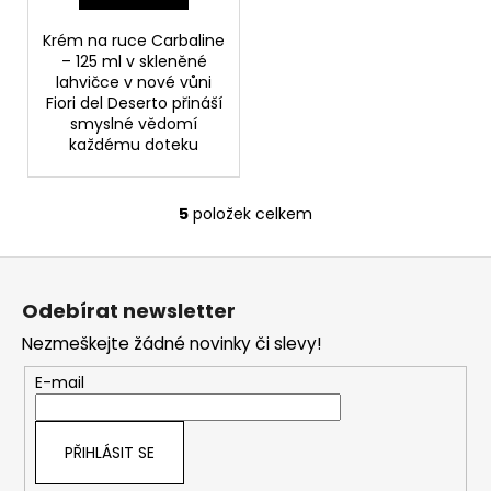
Krém na ruce Carbaline
– 125 ml v skleněné
lahvičce v nové vůni
Fiori del Deserto přináší
smyslné vědomí
každému doteku
5
položek celkem
O
v
Z
l
á
á
Odebírat newsletter
d
p
a
Nezmeškejte žádné novinky či slevy!
a
c
t
E-mail
í
í
p
r
PŘIHLÁSIT SE
v
k