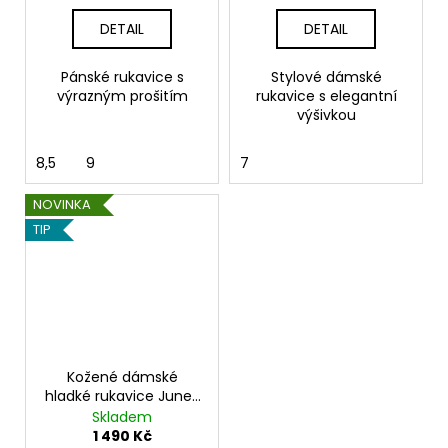
DETAIL
DETAIL
Pánské rukavice s
Stylové dámské
výrazným prošitím
rukavice s elegantní
výšivkou
8,5
9
7
NOVINKA
TIP
Kožené dámské
hladké rukavice Junek
s výšivkou bílé
Skladem
1 490 Kč