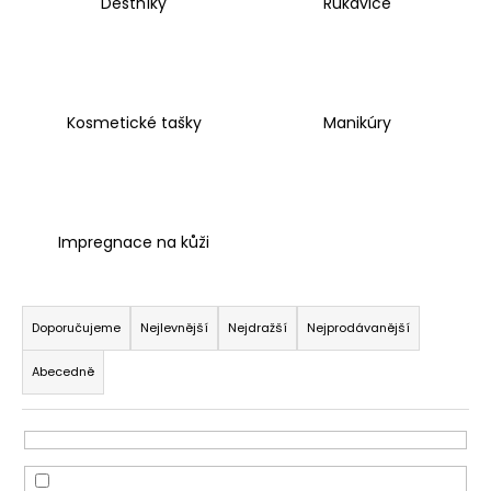
Deštníky
Rukavice
a
j
í
t
Kosmetické tašky
Manikúry
?
Impregnace na kůži
HLEDAT
Ř
a
Doporučujeme
Nejlevnější
Nejdražší
Nejprodávanější
D
z
o
Abecedně
e
p
n
o
í
r
u
p