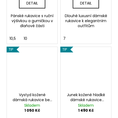
DETAIL
DETAIL
Pánské rukavice s ruční
Dlouhé luxusní dámské
výšivkou a gumičkou v
rukavice k elegantním
dlaňové části
outfitům
10,5
10
7
TIP
TIP
Vystyd kožené
Junek kožené hladké
dámská rukavice bez
dámské rukavice
podšívky s perforací
hořčicové
Skladem
Skladem
světle béžové
1 050 Kč
1 490 Kč