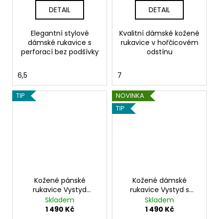
DETAIL
DETAIL
Elegantní stylové
Kvalitní dámské kožené
dámské rukavice s
rukavice v hořčicovém
perforací bez podšívky
odstínu
6,5
7
TIP
NOVINKA
TIP
Kožené pánské
Kožené dámské
rukavice Vystyd
rukavice Vystyd s
tmavě hnědé
výšivkou světle béžové
Skladem
Skladem
1 490 Kč
1 490 Kč