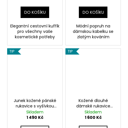
DO KOŠÍKU
DO KOŠÍKU
Elegantní cestovní kufřík
Módní popruh na
pro všechny vaše
dámskou kabelku se
kosmetické potřeby
zlatým kováním
TIP
TIP
Junek kožené pánské
Kožené dlouhé
rukavice s vyšívkou
dámské rukavice
tmavě hnědé
Junek černé
Skladem
Skladem
1 490 Kč
1 600 Kč