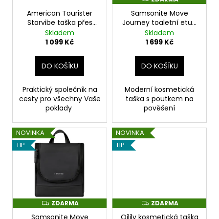
r
D
o
American Tourister
Samsonite Move
A
R
Starvibe taška přes
Journey toaletní etue
d
M
rameno Digital
světle béžová
Skladem
Skladem
A
u
lavender fialová
1 099 Kč
1 699 Kč
k
t
DO KOŠÍKU
DO KOŠÍKU
ů
Praktický společník na
Moderní kosmetická
cesty pro všechny Vaše
taška s poutkem na
poklady
pověšení
NOVINKA
NOVINKA
TIP
TIP
ZDARMA
ZDARMA
Z
Z
D
D
Samsonite Move
Oilily kosmetická taška
A
A