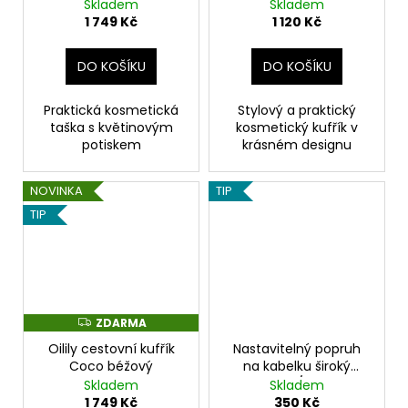
Skladem
Skladem
A
1 749 Kč
1 120 Kč
DO KOŠÍKU
DO KOŠÍKU
Praktická kosmetická
Stylový a praktický
taška s květinovým
kosmetický kufřík v
potiskem
krásném designu
NOVINKA
TIP
TIP
ZDARMA
Z
D
Oilily cestovní kufřík
Nastavitelný popruh
A
R
Coco béžový
na kabelku široký
M
červeno/béžový
Skladem
Skladem
A
1 749 Kč
350 Kč