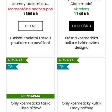
R
R
Journey toaletní etue
Cisse modrá
M
M
černá
Momentálně nedostupné
Skladem
A
A
1 699 Kč
1 749 Kč
DETAIL
DO KOŠÍKU
Funkční toaletní taška s
Krásná kosmetická
poutkem na pověšení
taška v květinovém
designu
NOVINKA
NOVINKA
TIP
TIP
ZDARMA
Z
D
Oilily kosmetická taška
Oilily kosmetický kufřík
A
R
Cisse růžová
Cady béžový
M