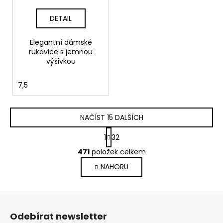
DETAIL
Elegantní dámské
rukavice s jemnou
výšivkou
7,5
NAČÍST 15 DALŠÍCH
S
1
32
t
O
r
471
položek celkem
v
á
NAHORU
l
n
k
á
o
d
Z
v
a
á
á
c
Odebírat newsletter
n