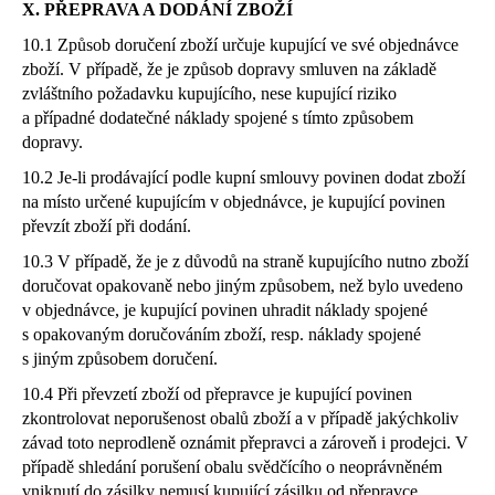
X. PŘEPRAVA A DODÁNÍ ZBOŽÍ
10.1 Způsob doručení zboží určuje kupující ve své objednávce
zboží. V případě, že je způsob dopravy smluven na základě
zvláštního požadavku kupujícího, nese kupující riziko
a případné dodatečné náklady spojené s tímto způsobem
dopravy.
10.2 Je-li prodávající podle kupní smlouvy povinen dodat zboží
na místo určené kupujícím v objednávce, je kupující povinen
převzít zboží při dodání.
10.3 V případě, že je z důvodů na straně kupujícího nutno zboží
doručovat opakovaně nebo jiným způsobem, než bylo uvedeno
v objednávce, je kupující povinen uhradit náklady spojené
s opakovaným doručováním zboží, resp. náklady spojené
s jiným způsobem doručení.
10.4 Při převzetí zboží od přepravce je kupující povinen
zkontrolovat neporušenost obalů zboží a v případě jakýchkoliv
závad toto neprodleně oznámit přepravci a zároveň i prodejci. V
případě shledání porušení obalu svědčícího o neoprávněném
vniknutí do zásilky nemusí kupující zásilku od přepravce