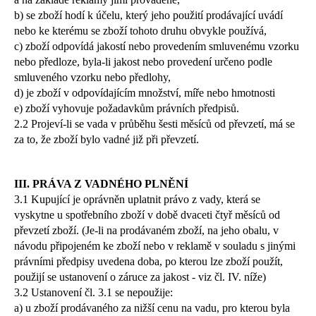
č
u
b) se zboží hodí k účelu, který jeho použití prodávající uvádí
j
nebo ke kterému se zboží tohoto druhu obvykle používá,
e
c) zboží odpovídá jakostí nebo provedením smluvenému vzorku
m
nebo předloze, byla-li jakost nebo provedení určeno podle
e
smluveného vzorku nebo předlohy,
d) je zboží v odpovídajícím množství, míře nebo hmotnosti
e) zboží vyhovuje požadavkům právních předpisů.
2.2 Projeví-li se vada v průběhu šesti měsíců od převzetí, má se
za to, že zboží bylo vadné již při převzetí.
III. PRÁVA Z VADNÉHO PLNĚNÍ
3.1 Kupující je oprávněn uplatnit právo z vady, která se
vyskytne u spotřebního zboží v době dvaceti čtyř měsíců od
převzetí zboží. (Je-li na prodávaném zboží, na jeho obalu, v
návodu připojeném ke zboží nebo v reklamě v souladu s jinými
právními předpisy uvedena doba, po kterou lze zboží použít,
použijí se ustanovení o záruce za jakost - viz čl. IV. níže)
3.2 Ustanovení čl. 3.1 se nepoužije:
a) u zboží prodávaného za nižší cenu na vadu, pro kterou byla