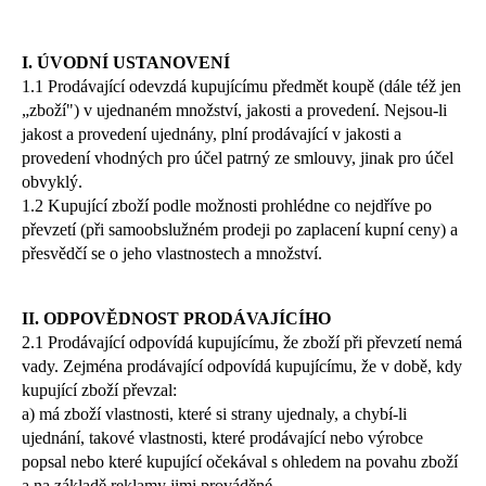
a
j
I. ÚVODNÍ USTANOVENÍ
í
1.1 Prodávající odevzdá kupujícímu předmět koupě (dále též jen
t
„zboží") v ujednaném množství, jakosti a provedení. Nejsou-li
?
jakost a provedení ujednány, plní prodávající v jakosti a
provedení vhodných pro účel patrný ze smlouvy, jinak pro účel
obvyklý.
1.2 Kupující zboží podle možnosti prohlédne co nejdříve po
převzetí (při samoobslužném prodeji po zaplacení kupní ceny) a
HLEDAT
přesvědčí se o jeho vlastnostech a množství.
II. ODPOVĚDNOST PRODÁVAJÍCÍHO
D
2.1 Prodávající odpovídá kupujícímu, že zboží při převzetí nemá
o
vady. Zejména prodávající odpovídá kupujícímu, že v době, kdy
p
kupující zboží převzal:
o
a) má zboží vlastnosti, které si strany ujednaly, a chybí-li
r
ujednání, takové vlastnosti, které prodávající nebo výrobce
u
popsal nebo které kupující očekával s ohledem na povahu zboží
a na základě reklamy jimi prováděné,