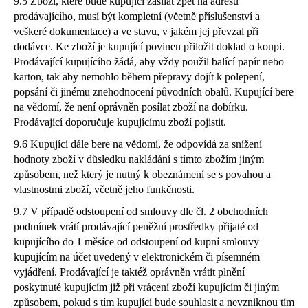
9.5 Zboží, které bude kupující zasílat zpět na adresu
prodávajícího, musí být kompletní (včetně příslušenství a
veškeré dokumentace) a ve stavu, v jakém jej převzal při
dodávce. Ke zboží je kupující povinen přiložit doklad o koupi.
Prodávající kupujícího žádá, aby vždy použil balící papír nebo
karton, tak aby nemohlo během přepravy dojít k polepení,
popsání či jinému znehodnocení původních obalů. Kupující bere
na vědomí, že není oprávněn posílat zboží na dobírku.
Prodávající doporučuje kupujícímu zboží pojistit.
9.6 Kupující dále bere na vědomí, že odpovídá za snížení
hodnoty zboží v důsledku nakládání s tímto zbožím jiným
způsobem, než který je nutný k obeznámení se s povahou a
vlastnostmi zboží, včetně jeho funkčnosti.
9.7 V případě odstoupení od smlouvy dle čl. 2 obchodních
podmínek vrátí prodávající peněžní prostředky přijaté od
kupujícího do 1 měsíce od odstoupení od kupní smlouvy
kupujícím na účet uvedený v elektronickém či písemném
vyjádření. Prodávající je taktéž oprávněn vrátit plnění
poskytnuté kupujícím již při vrácení zboží kupujícím či jiným
způsobem, pokud s tím kupující bude souhlasit a nevzniknou tím