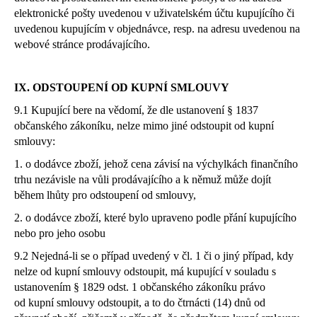
elektronické pošty uvedenou v uživatelském účtu kupujícího či
uvedenou kupujícím v objednávce, resp. na adresu uvedenou na
webové stránce prodávajícího.
IX. ODSTOUPENÍ OD KUPNÍ SMLOUVY
9.1 Kupující bere na vědomí, že dle ustanovení § 1837
občanského zákoníku, nelze mimo jiné odstoupit od kupní
smlouvy:
1. o dodávce zboží, jehož cena závisí na výchylkách finančního
trhu nezávisle na vůli prodávajícího a k němuž může dojít
během lhůty pro odstoupení od smlouvy,
2. o dodávce zboží, které bylo upraveno podle přání kupujícího
nebo pro jeho osobu
9.2 Nejedná-li se o případ uvedený v čl. 1 či o jiný případ, kdy
nelze od kupní smlouvy odstoupit, má kupující v souladu s
ustanovením § 1829 odst. 1 občanského zákoníku právo
od kupní smlouvy odstoupit, a to do čtrnácti (14) dnů od