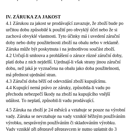
IV. ZÁRUKA ZA JAKOST
4.1 Zárukou za jakost se prodávající zavazuje, že zboží bude po
určitou dobu způsobilé k použití pro obvyklý účel nebo že si
zachová obvyklé vlastnosti. Tyto účinky má i uvedení záruční
doby nebo doby použitelnosti zboží na obalu nebo v reklamě.
Záruka může být poskytnuta i na jednotlivou součást zboží.
4.2 Určují-li smlouva a prohlášení o záruce různé záruční doby,
platí doba z nich nejdelší. Ujednají-li však strany jinou záruční
dobu, než jaká je vyznačena na obalu jako doba použitelnosti,
má přednost ujednání stran.
4.3 Záruční doba běží od odevzdání zboží kupujícímu.
4.4 Kupující nemá právo ze záruky, způsobila-li vadu po
přechodu nebezpečí škody na zboží na kupujícího vnější
událost. To neplatí, způsobil-li vadu prodávající.
4.5 Záruka na zboží je 24 měsíců a vztahuje se pouze na výrobní
vady. Záruka se nevztahuje na vady vzniklé běžným používáním
výrobku, nesprávným používáním či skladováním výrobku.
Vady vzniklé při přepravě přepravcem je nutno uplatnit do 3