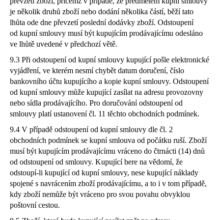
převzetí zboží, přičemž v případě, že předmětem kupní smlouvy
je několik druhů zboží nebo dodání několika částí, běží tato
lhůta ode dne převzetí poslední dodávky zboží. Odstoupení
od kupní smlouvy musí být kupujícím prodávajícímu odesláno
ve lhůtě uvedené v předchozí větě.
9.3 Při odstoupení od kupní smlouvy kupující pošle elektronické
vyjádření, ve kterém nesmí chybět datum doručení, číslo
bankovního účtu kupujícího a kopie kupní smlouvy. Odstoupení
od kupní smlouvy může kupující zasílat na adresu provozovny
nebo sídla prodávajícího. Pro doručování odstoupení od
smlouvy platí ustanovení čl. 11 těchto obchodních podmínek.
9.4 V případě odstoupení od kupní smlouvy dle čl. 2
obchodních podmínek se kupní smlouva od počátku ruší. Zboží
musí být kupujícím prodávajícímu vráceno do čtrnácti (14) dnů
od odstoupení od smlouvy. Kupující bere na vědomí, že
odstoupí-li kupující od kupní smlouvy, nese kupující náklady
spojené s navrácením zboží prodávajícímu, a to i v tom případě,
kdy zboží nemůže být vráceno pro svou povahu obvyklou
poštovní cestou.