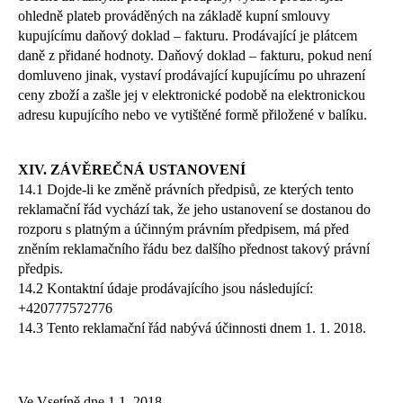
ohledně plateb prováděných na základě kupní smlouvy
kupujícímu daňový doklad – fakturu. Prodávající je plátcem
daně z přidané hodnoty. Daňový doklad – fakturu, pokud není
domluveno jinak, vystaví prodávající kupujícímu po uhrazení
ceny zboží a zašle jej v elektronické podobě na elektronickou
adresu kupujícího nebo ve vytištěné formě přiložené v balíku.
XIV
. ZÁVĚREČNÁ USTANOVENÍ
14.1 Dojde-li ke změně právních předpisů, ze kterých tento
reklamační řád vychází tak, že jeho ustanovení se dostanou do
rozporu s platným a účinným právním předpisem, má před
zněním reklamačního řádu bez dalšího přednost takový právní
předpis.
14.2 Kontaktní údaje prodávajícího jsou následující:
+420777572776
14.3 Tento reklamační řád nabývá účinnosti dnem 1. 1. 2018.
Ve Vsetíně dne 1.1. 2018