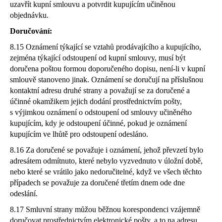
uzavřít kupní smlouvu a potvrdit kupujícím učiněnou
objednávku.
Doručování:
8.15 Oznámení týkající se vztahů prodávajícího a kupujícího,
zejména týkající odstoupení od kupní smlouvy, musí být
doručena poštou formou doporučeného dopisu, není-li v kupní
smlouvě stanoveno jinak. Oznámení se doručují na příslušnou
kontaktní adresu druhé strany a považují se za doručené a
účinné okamžikem jejich dodání prostřednictvím pošty,
s výjimkou oznámení o odstoupení od smlouvy učiněného
kupujícím, kdy je odstoupení účinné, pokud je oznámení
kupujícím ve lhůtě pro odstoupení odesláno.
8.16 Za doručené se považuje i oznámení, jehož převzetí bylo
adresátem odmítnuto, které nebylo vyzvednuto v úložní době,
nebo které se vrátilo jako nedoručitelné, když ve všech těchto
případech se považuje za doručené třetím dnem ode dne
odeslání.
8.17 Smluvní strany můžou běžnou korespondenci vzájemně
doručovat prostřednictvím elektronické pošty, a to na adresu