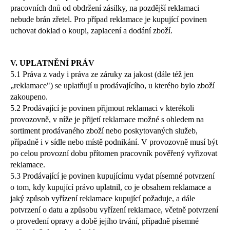
pracovních dnů od obdržení zásilky, na pozdější reklamaci
nebude brán zřetel. Pro případ reklamace je kupující povinen
uchovat doklad o koupi, zaplacení a dodání zboží.
V. UPLATNĚNÍ PRÁV
5.1 Práva z vady i práva ze záruky za jakost (dále též jen
„reklamace") se uplatňují u prodávajícího, u kterého bylo zboží
zakoupeno.
5.2 Prodávající je povinen přijmout reklamaci v kterékoli
provozovně, v níže je přijetí reklamace možné s ohledem na
sortiment prodávaného zboží nebo poskytovaných služeb,
případně i v sídle nebo místě podnikání. V provozovně musí být
po celou provozní dobu přítomen pracovník pověřený vyřizovat
reklamace.
5.3 Prodávající je povinen kupujícímu vydat písemné potvrzení
o tom, kdy kupující právo uplatnil, co je obsahem reklamace a
jaký způsob vyřízení reklamace kupující požaduje, a dále
potvrzení o datu a způsobu vyřízení reklamace, včetně potvrzení
o provedení opravy a době jejího trvání, případně písemné