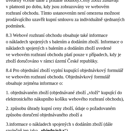
uvedeny včetně daně z přidané hodnoty.Ceny zboží zůstávají
v platnosti po dobu, kdy jsou zobrazovány ve webovém
rozhraní obchodu. Tímto ustanovením není omezena možnost
prodávajícího uzavřít kupní smlouvu za individuálně sjednaných
podmínek.
8.3 Webové rozhraní obchodu obsahuje také informace
o nákladech spojených s balením a dodáním zboží. Informace o
nákladech spojených s balením a dodáním zboží uvedené
ve webovém rozhraní obchodu platí pouze v případech, kdy je
zboží doručováno v rámci území České republiky.
8.4 Pro objednání zboží vyplní kupující objednávkový formulář
ve webovém rozhraní obchodu. Objednávkový formulář
obsahuje zejména informace o:
1. objednávaném zboží (objednávané zboží „vloží“ kupující do
elektronického nákupního košíku webového rozhraní obchodu),
2. způsobu úhrady kupní ceny zboží, údaje o požadovaném
způsobu doručení objednávaného zboží a
3.informace o nákladech spojených s dodáním zboží (dále
společně jen jako „
objednávka
“).