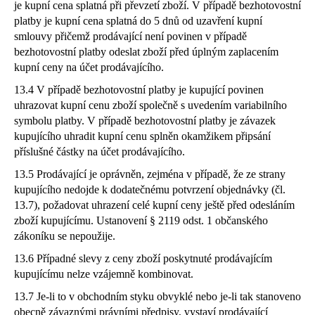
je kupní cena splatná při převzetí zboží. V případě bezhotovostní
platby je kupní cena splatná do 5 dnů od uzavření kupní
smlouvy přičemž prodávající není povinen v případě
bezhotovostní platby odeslat zboží před úplným zaplacením
kupní ceny na účet prodávajícího.
13.4 V případě bezhotovostní platby je kupující povinen
uhrazovat kupní cenu zboží společně s uvedením variabilního
symbolu platby. V případě bezhotovostní platby je závazek
kupujícího uhradit kupní cenu splněn okamžikem připsání
příslušné částky na účet prodávajícího.
13.5 Prodávající je oprávněn, zejména v případě, že ze strany
kupujícího nedojde k dodatečnému potvrzení objednávky (čl.
13.7), požadovat uhrazení celé kupní ceny ještě před odesláním
zboží kupujícímu. Ustanovení § 2119 odst. 1 občanského
zákoníku se nepoužije.
13.6 Případné slevy z ceny zboží poskytnuté prodávajícím
kupujícímu nelze vzájemně kombinovat.
13.7 Je-li to v obchodním styku obvyklé nebo je-li tak stanoveno
obecně závaznými právními předpisy, vystaví prodávající