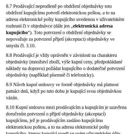
8.7 Prodávající neprodleně po obdržení objednávky toto
obdržení kupujícímu potvrdí elektronickou poštou, a to na
adresu elektronické pošty kupujícího uvedenou v uživatelském
rozhraní či v objednávce (dále jen „
elektronická adresa
kupujícího
“). Toto potvrzení o obdržení objednávky se
nepovažuje za potvrzení přijetí (akceptaci) objednávky ve
smyslu čl. 3.10.
8.8 Prodávající je vždy oprávněn v závislosti na charakteru
objednávky (množství zboží, výše kupní ceny, předpokládané
náklady na dopravu) požádat kupujícího o dodatečné potvrzení
objednávky (například písemně či telefonicky).
8.9 Návrh kupní smlouvy ve formě objednávky má platnost
patnáct dnů, když po tuto dobu je kupující svou objednávkou
vázán.
8.10 Kupní smlouva mezi prodávajícím a kupujícím je uzavřena
doručením potvrzení o přijetí objednávky (akceptací)
kupujícímu, jež je prodávajícím zasláno kupujícímu
elektronickou poštou, a to na adresu elektronické pošty
kupujícího, kterou kupující uvedl ve svém uživatelském účtu.