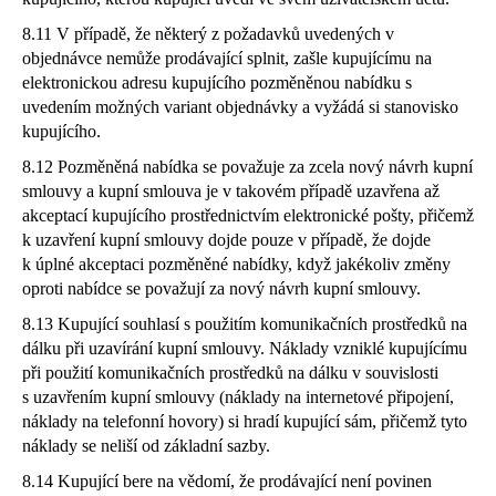
8.11 V případě, že některý z požadavků uvedených v
objednávce nemůže prodávající splnit, zašle kupujícímu na
elektronickou adresu kupujícího pozměněnou nabídku s
uvedením možných variant objednávky a vyžádá si stanovisko
kupujícího.
8.12 Pozměněná nabídka se považuje za zcela nový návrh kupní
smlouvy a kupní smlouva je v takovém případě uzavřena až
akceptací kupujícího prostřednictvím elektronické pošty, přičemž
k uzavření kupní smlouvy dojde pouze v případě, že dojde
k úplné akceptaci pozměněné nabídky, když jakékoliv změny
oproti nabídce se považují za nový návrh kupní smlouvy.
8.13 Kupující souhlasí s použitím komunikačních prostředků na
dálku při uzavírání kupní smlouvy. Náklady vzniklé kupujícímu
při použití komunikačních prostředků na dálku v souvislosti
s uzavřením kupní smlouvy (náklady na internetové připojení,
náklady na telefonní hovory) si hradí kupující sám, přičemž tyto
náklady se neliší od základní sazby.
8.14 Kupující bere na vědomí, že prodávající není povinen