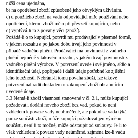
nižší cena ujednána,
b) na opotřebení zboží způsobené jeho obvyklým užíváním,
c) u použitého zboží na vadu odpovídající míře používání nebo
opotřebení, kterou zboží mělo při převzetí kupujícím, nebo
d) vyplývá-li to z povahy věci (zboží).
Požádá-li o to kupující, potvrdí mu prodávající v písemné formě,
v jakém rozsahu a po jakou dobu trvají jeho povinnosti v
případě vadného plnění. Prodávající má povinnosti z vadného
plnění nejméně v takovém rozsahu, v jakém trvají povinnosti z
vadného plnění výrobce. V potvrzení uvede i své jméno, sídlo a
identifikační údaj, popřípadě i další údaje potřebné ke zjištění
jeho totožnosti. Nebrání-li tomu povaha zboží, lze takové
potvrzení nahradit dokladem o zakoupení zboží obsahujícím
uvedené údaje.
3.3 Nemá-li zboží vlastnosti stanovené v čl. 2.1, může kupující
požadovat i dodání nového zboží bez vad, pokud to není
vzhledem k povaze vady nepřiměřené, ale pokud se vada týká
pouze součásti zboží, může kupující požadovat jen výměnu
součásti, není-li to možné, může odstoupit od smlouvy. Je-li to
však vzhledem k povaze vady neúměrné, zejména lze-li vadu