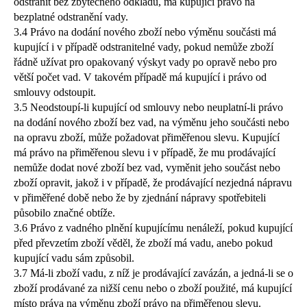
odstranit bez zbytečného odkladu, má kupující právo na
bezplatné odstranění vady.
3.4 Právo na dodání nového zboží nebo výměnu součásti má
kupující i v případě odstranitelné vady, pokud nemůže zboží
řádně užívat pro opakovaný výskyt vady po opravě nebo pro
větší počet vad. V takovém případě má kupující i právo od
smlouvy odstoupit.
3.5 Neodstoupí-li kupující od smlouvy nebo neuplatní-li právo
na dodání nového zboží bez vad, na výměnu jeho součásti nebo
na opravu zboží, může požadovat přiměřenou slevu. Kupující
má právo na přiměřenou slevu i v případě, že mu prodávající
nemůže dodat nové zboží bez vad, vyměnit jeho součást nebo
zboží opravit, jakož i v případě, že prodávající nezjedná nápravu
v přiměřené době nebo že by zjednání nápravy spotřebiteli
působilo značné obtíže.
3.6 Právo z vadného plnění kupujícímu nenáleží, pokud kupující
před převzetím zboží věděl, že zboží má vadu, anebo pokud
kupující vadu sám způsobil.
3.7 Má-li zboží vadu, z níž je prodávající zavázán, a jedná-li se o
zboží prodávané za nižší cenu nebo o zboží použité, má kupující
místo práva na výměnu zboží právo na přiměřenou slevu.