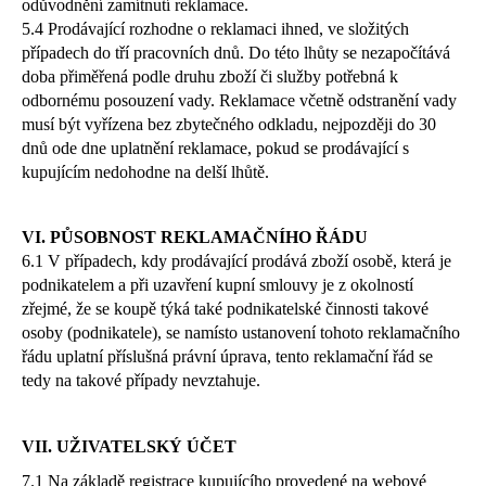
odůvodnění zamítnutí reklamace.
5.4 Prodávající rozhodne o reklamaci ihned, ve složitých
případech do tří pracovních dnů. Do této lhůty se nezapočítává
doba přiměřená podle druhu zboží či služby potřebná k
odbornému posouzení vady. Reklamace včetně odstranění vady
musí být vyřízena bez zbytečného odkladu, nejpozději do 30
dnů ode dne uplatnění reklamace, pokud se prodávající s
kupujícím nedohodne na delší lhůtě.
VI. PŮSOBNOST REKLAMAČNÍHO ŘÁDU
6.1 V případech, kdy prodávající prodává zboží osobě, která je
podnikatelem a při uzavření kupní smlouvy je z okolností
zřejmé, že se koupě týká také podnikatelské činnosti takové
osoby (podnikatele), se namísto ustanovení tohoto reklamačního
řádu uplatní příslušná právní úprava, tento reklamační řád se
tedy na takové případy nevztahuje.
VII. UŽIVATELSKÝ ÚČET
7.1 Na základě registrace kupujícího provedené na webové