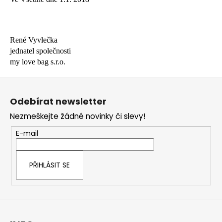
René Vyvlečka
jednatel společnosti
my love bag s.r.o.
Z
á
Odebírat newsletter
p
Nezmeškejte žádné novinky či slevy!
a
t
E-mail
í
PŘIHLÁSIT SE