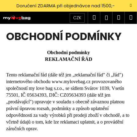
K
Přejít
Doručení ZDARMA při objednávce nad 1500,-
na
o
obsah
Zpět
Zpět
Hledat
Náku
M
Přihlášen
š
CZK
í
košík
C
OBCHODNÍ PODMÍNKY
k
o
p
Obchodní podmínky
o
REKLAMAČNÍ ŘÁD
t
ř
Tento reklamační řád (dále též jen „reklamační řád" či „řád")
e
internetového obchodu www.mylovebag.cz provozovaného
b
společností my love bag s.r.o., se sídlem Svárov 1039, Vsetín
u
75501, IČ 05634393, DIČ: CZ05634393 (dále též jen
„prodávající") upravuje v souladu s obecně závaznou platnou
j
právní úpravou rozsah, podmínky a způsob uplatnění
e
odpovědnosti za vady výrobků při prodeji zboží v obchodě, a to
t
včetně údajů o tom, kde lze reklamaci uplatnit, a o provádění
e
záručních oprav.
n