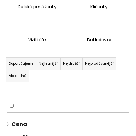
a
Dětské peněženky
Klíčenky
j
í
t
?
Vizitkáře
Dokladovky
Ř
a
Doporučujeme
Nejlevnější
Nejdražší
Nejprodávanější
z
HLEDAT
Abecedně
e
n
í
D
p
o
p
r
o
o
r
Cena
d
u
u