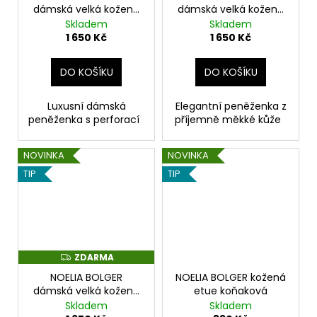
R
R
dámská velká kožená
dámská velká kožená
M
M
peněženka tmavě
peněženka béžová
Skladem
Skladem
A
A
hnědá
1 650 Kč
1 650 Kč
DO KOŠÍKU
DO KOŠÍKU
Luxusní dámská
Elegantní peněženka z
peněženka s perforací
příjemně měkké kůže
NOVINKA
NOVINKA
TIP
TIP
ZDARMA
Z
D
NOELIA BOLGER
NOELIA BOLGER kožená
A
R
dámská velká kožená
etue koňaková
M
peněženka koňaková
Skladem
Skladem
A