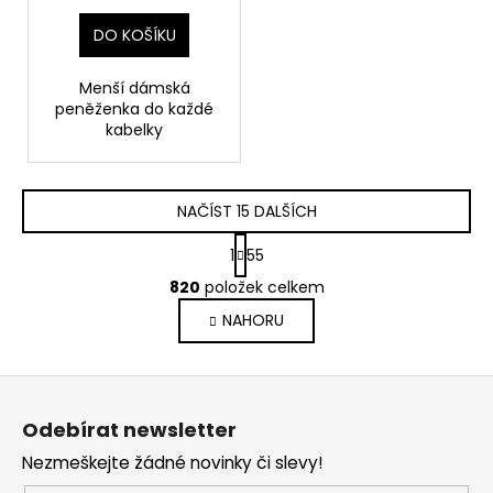
DO KOŠÍKU
Menší dámská
peněženka do každé
kabelky
NAČÍST 15 DALŠÍCH
S
1
55
t
O
r
820
položek celkem
v
á
NAHORU
l
n
k
á
o
d
Z
v
a
á
á
c
Odebírat newsletter
n
p
í
í
Nezmeškejte žádné novinky či slevy!
p
a