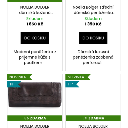
r
D
o
NOELIA BOLGER
Noelia Bolger střední
A
R
dámská kožená
dámská peněženka
d
M
peněženka koňaková
kožená koňaková
Skladem
Skladem
A
u
1 650 Kč
1 390 Kč
k
t
DO KOŠÍKU
DO KOŠÍKU
ů
Moderní peněženka z
Dámská luxusní
příjemné kůže s
peněženka zdobená
poutkem
perforací
NOVINKA
NOVINKA
TIP
TIP
ZDARMA
ZDARMA
Z
Z
D
D
NOELIA BOLGER
NOELIA BOLGER
A
A