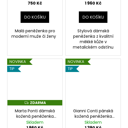
750 Kč
1 960 Kč
DO KOŠÍKU
DO KOŠÍKU
Malá peněženka pro
Stylová dámská
moderní muže či ženy
peněženka z kvalitní
měkké kůže v
metalickém odstínu
NOVINKA
NOVINKA
TIP
TIP
ZDARMA
Z
D
Marta Ponti dámská
Gianni Conti pánská
A
R
kožená peněženka
kožená peněženka
M
bronzová
černá
Skladem
Skladem
A
1 960 Kč
1 390 Kč