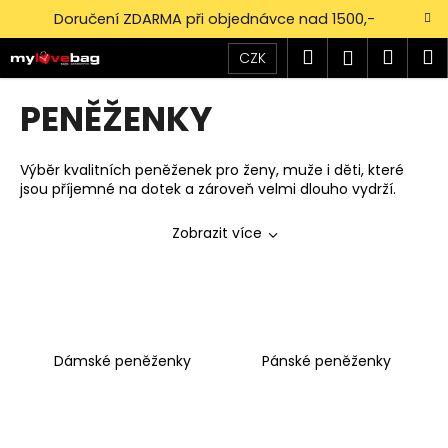
K
Přejít
Doručení ZDARMA při objednávce nad 1500,-
na
o
obsah
Zpět
Zpět
Hledat
Náku
M
Přihlášen
š
CZK
í
košík
C
PENĚŽENKY
k
o
p
Výběr kvalitních peněženek pro ženy, muže i děti, které
o
jsou příjemné na dotek a zároveň velmi dlouho vydrží.
t
Zobrazit více
ř
e
b
u
j
Dámské peněženky
Pánské peněženky
e
t
e
n