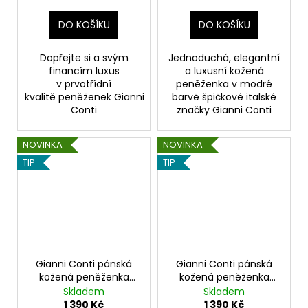
DO KOŠÍKU
DO KOŠÍKU
Dopřejte si a svým
Jednoduchá, elegantní
financím luxus
a luxusní kožená
v prvotřídní
peněženka v modré
kvalitě peněženek Gianni
barvě špičkové italské
Conti
značky Gianni Conti
NOVINKA
NOVINKA
TIP
TIP
Gianni Conti pánská
Gianni Conti pánská
kožená peněženka
kožená peněženka
tmavě hnědá
tmavě hnědá
Skladem
Skladem
1 390 Kč
1 390 Kč