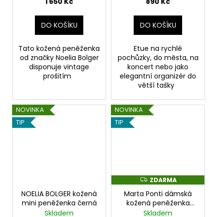
1 650 Kč
890 Kč
DO KOŠÍKU
DO KOŠÍKU
Tato kožená peněženka
Etue na rychlé
od značky Noelia Bolger
pochůzky, do města, na
disponuje vintage
koncert nebo jako
prošitím
elegantní organizér do
větší tašky
NOVINKA
NOVINKA
TIP
TIP
ZDARMA
Z
D
NOELIA BOLGER kožená
Marta Ponti dámská
A
R
mini peněženka černá
kožená peněženka
M
stříbrná
Skladem
Skladem
A