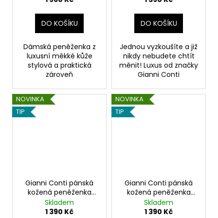
DO KOŠÍKU
DO KOŠÍKU
Dámská peněženka z
Jednou vyzkoušíte a již
luxusní měkké kůže
nikdy nebudete chtít
stylová a praktická
měnit! Luxus od značky
zároveň
Gianni Conti
NOVINKA
NOVINKA
TIP
TIP
Gianni Conti pánská
Gianni Conti pánská
kožená peněženka
kožená peněženka
tmavě modrá
tmavě modrá
Skladem
Skladem
1 390 Kč
1 390 Kč