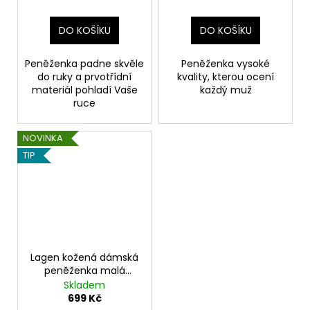
DO KOŠÍKU
DO KOŠÍKU
Peněženka padne skvěle
Peněženka vysoké
do ruky a prvotřídní
kvality, kterou ocení
materiál pohladí Vaše
každý muž
ruce
NOVINKA
TIP
Lagen kožená dámská
peněženka malá
černá
Skladem
699 Kč