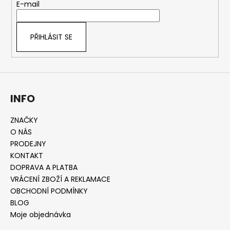
r
t
E-mail
v
í
k
y
PŘIHLÁSIT SE
v
ý
p
i
s
INFO
u
ZNAČKY
O NÁS
PRODEJNY
KONTAKT
DOPRAVA A PLATBA
VRÁCENÍ ZBOŽÍ A REKLAMACE
OBCHODNÍ PODMÍNKY
BLOG
Moje objednávka