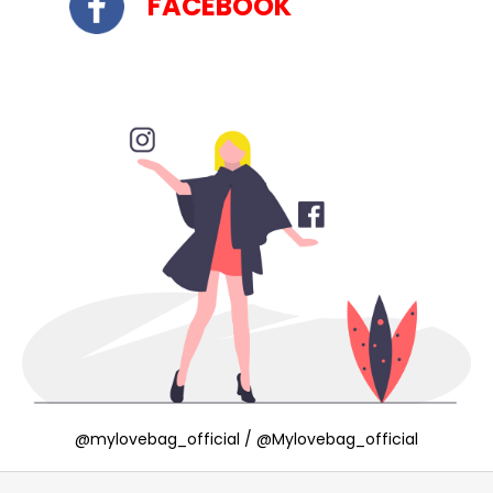
FACEBOOK
@
mylovebag_official
/
@
Mylovebag_official
Z