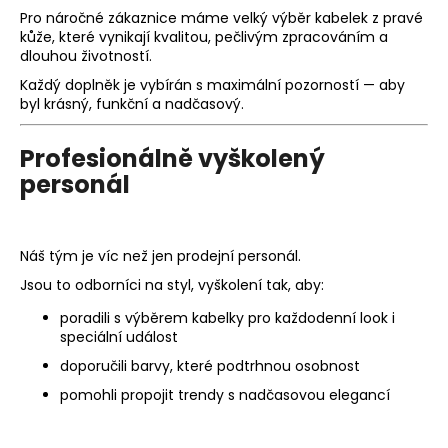
č
Pro náročné zákaznice máme
velký výběr kabelek z pravé
u
kůže
, které vynikají kvalitou, pečlivým zpracováním a
j
dlouhou životností.
e
Každý doplněk je vybírán s maximální pozorností — aby
m
byl krásný, funkční a nadčasový.
e
Profesionálně vyškolený
personál
Náš tým je víc než jen prodejní personál.
Jsou to odborníci na styl, vyškolení tak, aby:
poradili s výběrem kabelky pro každodenní look i
speciální událost
doporučili barvy, které podtrhnou osobnost
pomohli propojit trendy s nadčasovou elegancí