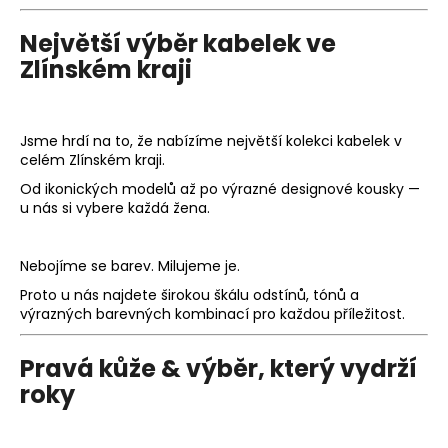
a
Největší výběr kabelek ve
j
Zlínském kraji
í
t
?
Jsme hrdí na to, že nabízíme
největší kolekci kabelek v
celém Zlínském kraji
.
Od ikonických modelů až po výrazné designové kousky —
u nás si vybere každá žena.
HLEDAT
Nebojíme se barev.
Milujeme je.
Proto u nás najdete širokou škálu odstínů, tónů a
výrazných barevných kombinací pro každou příležitost.
D
o
p
Pravá kůže & výběr, který vydrží
o
roky
r
u