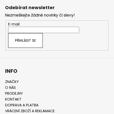
á
Odebírat newsletter
p
Nezmeškejte žádné novinky či slevy!
a
t
E-mail
í
PŘIHLÁSIT SE
INFO
ZNAČKY
O NÁS
PRODEJNY
KONTAKT
DOPRAVA A PLATBA
VRÁCENÍ ZBOŽÍ A REKLAMACE