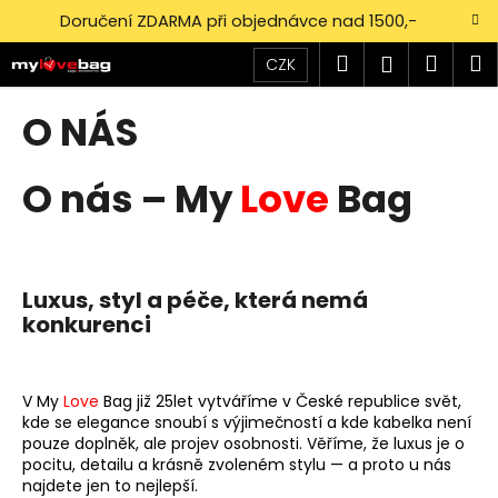
K
Přejít
Doručení ZDARMA při objednávce nad 1500,-
na
o
obsah
Zpět
Zpět
Hledat
Náku
M
Přihlášen
š
CZK
í
košík
C
O NÁS
k
o
p
O nás – My
Love
Bag
o
t
ř
e
Luxus, styl a péče, která nemá
b
konkurenci
u
j
V My
Love
Bag již 25let vytváříme v České republice svět,
e
kde se elegance snoubí s výjimečností a kde kabelka není
t
pouze doplněk, ale projev osobnosti. Věříme, že luxus je o
e
pocitu, detailu a krásně zvoleném stylu — a proto u nás
najdete jen to nejlepší.
n