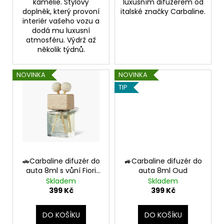
č
kamélie. Stylový
luxusním difuzérem od
u
doplněk, který provoní
italské značky Carbaline.
interiér vašeho vozu a
j
dodá mu luxusní
e
atmosféru. Výdrž až
m
několik týdnů.
e
NOVINKA
NOVINKA
TIP
🚗Carbaline difuzér do
🚙Carbaline difuzér do
auta 8ml s vůní Fiori
auta 8ml Oud
del Deserto
Skladem
Skladem
399 Kč
399 Kč
DO KOŠÍKU
DO KOŠÍKU