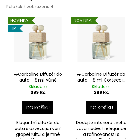
k
a
Položek k zobrazení:
4
t
j
V
ů
NOVINKA
NOVINKA
í
ý
TIP
t
p
?
i
s
p
r
HLEDAT
o
🚗Carbaline Difuzér do
🚙Carbaline Difuzér do
auta – 8 ml, vůně
auta – 8 ml Corteccia
d
Camelia & Pompelmo
& Pepe Nero (kůra a
Skladem
Skladem
u
černý pepř)
399 Kč
399 Kč
D
k
o
t
DO KOŠÍKU
DO KOŠÍKU
p
ů
o
Elegantní difuzér do
Dodejte interiéru svého
r
auta s osvěžující vůní
vozu nádech elegance
u
grapefruitu a jemné
a rafinovanosti s