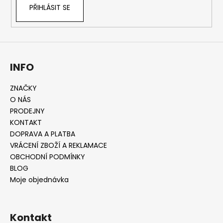
r
PŘIHLÁSIT SE
v
k
y
v
ý
INFO
p
i
s
ZNAČKY
u
O NÁS
PRODEJNY
KONTAKT
DOPRAVA A PLATBA
VRÁCENÍ ZBOŽÍ A REKLAMACE
OBCHODNÍ PODMÍNKY
BLOG
Moje objednávka
Kontakt