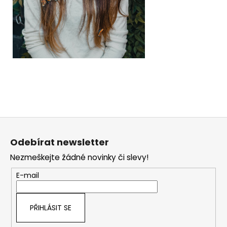
Z
á
Odebírat newsletter
p
Nezmeškejte žádné novinky či slevy!
a
t
E-mail
í
PŘIHLÁSIT SE