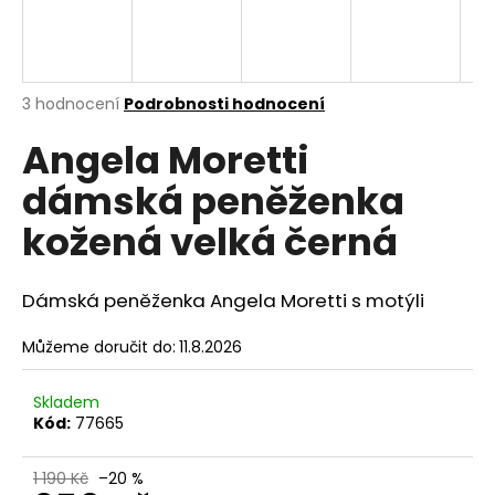
a
j
í
Průměrné
3 hodnocení
Podrobnosti hodnocení
t
hodnocení
?
Angela Moretti
produktu
je
dámská peněženka
5,0
z
kožená velká černá
5
hvězdiček.
HLEDAT
Dámská peněženka Angela Moretti s motýli
Můžeme doručit do:
11.8.2026
D
o
p
Skladem
o
Kód:
77665
r
u
1 190 Kč
–20 %