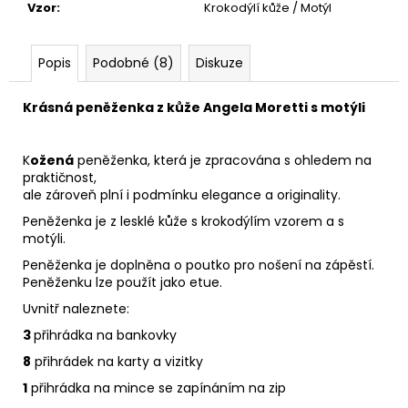
Vzor
:
Krokodýlí kůže / Motýl
Popis
Podobné (8)
Diskuze
Krásná peněženka z kůže Angela Moretti s motýli
K
ožená
peněženka, která je zpracována s ohledem na
praktičnost,
ale zároveň plní i podmínku elegance a originality.
Peněženka je z lesklé kůže s krokodýlím vzorem a s
motýli.
Peněženka je doplněna o poutko pro nošení na zápěstí.
Peněženku lze použít jako etue.
Uvnitř naleznete:
3
přihrádka na bankovky
8
přihrádek na karty a vizitky
1
přihrádka na mince se zapínáním na zip