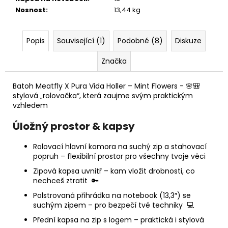
Nosnost
:
13,44 kg
Popis
Související (1)
Podobné (8)
Diskuze
Značka
Batoh
Meatfly
X Pura Vida Holler – Mint Flowers -
🌸🎒
s
tylová „rolovačka“, která zaujme svým praktickým
vzhledem
Úložný prostor & kapsy
Rolovací hlavní komora
na suchý zip a stahovací
popruh – flexibilní prostor pro všechny tvoje věci
Zipová kapsa uvnitř
– kam vložit drobnosti, co
nechceš ztratit
🔑
Polstrovaná přihrádka na notebook (13,3″)
se
suchým zipem – pro bezpečí tvé techniky
💻
Přední kapsa na zip s logem
– praktická i stylová