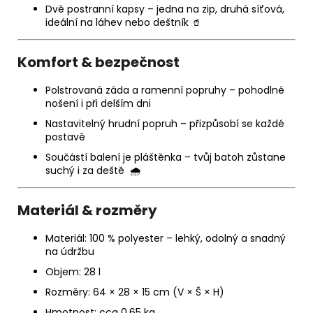
Dvě postranní kapsy
– jedna na zip, druhá síťová,
ideální na láhev
nebo deštník
🥤
Komfort & bezpečnost
Polstrovaná záda a ramenní popruhy
– pohodlné
nošení i při delším dni
Nastavitelný hrudní popruh
– přizpůsobí se každé
postavě
Součástí balení je pláštěnka
– tvůj batoh zůstane
suchý i za deště
🌧️
Materiál & rozměry
Materiál
: 100 % polyester – lehký, odolný a snadný
na údržbu
Objem
: 28 l
Rozměry
: 64 × 28 × 15 cm (V × Š × H)
Hmotnost
: cca 0,65 kg