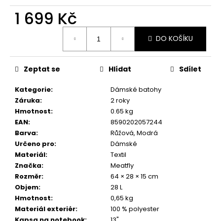
č
u
1 699 Kč
j
Měrná
e
DO KOŠÍKU
cena:
m
e
Zeptat se
Hlídat
Sdílet
Kategorie
:
Dámské batohy
Záruka
:
2 roky
Hmotnost
:
0.65 kg
EAN
:
8590202057244
Barva
:
Růžová, Modrá
Určeno pro
:
Dámské
Materiál
:
Textil
Značka
:
Meatfly
Rozměr
:
64 × 28 × 15 cm
Objem
:
28 L
Hmotnost
:
0,65 kg
Materiál exteriér
:
100 % polyester
Kapsa na notebook
:
13"