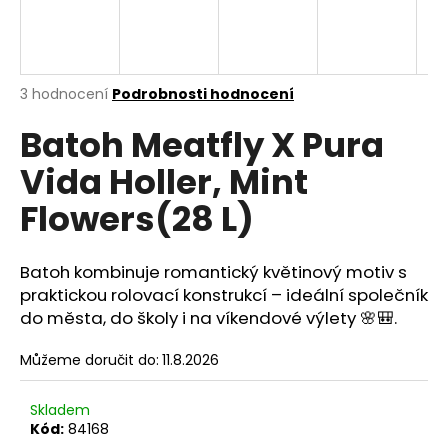
A
a
j
R
í
M
Průměrné
3 hodnocení
Podrobnosti hodnocení
t
hodnocení
?
Batoh Meatfly X Pura
produktu
A
je
Vida Holler, Mint
5,0
z
Flowers(28 L)
5
hvězdiček.
HLEDAT
Batoh
kombinuje romantický květinový motiv s
praktickou rolovací konstrukcí – ideální společník
D
do města, do školy i na víkendové výlety 🌸🎒.
o
p
Můžeme doručit do:
11.8.2026
o
r
Skladem
u
Kód:
84168