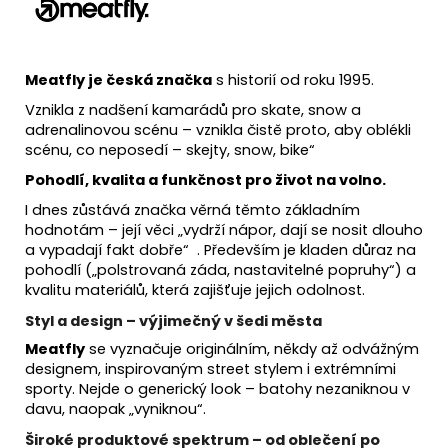
Meatfly je česká značka
s historií od roku 1995.
Vznikla z nadšení kamarádů pro skate, snow a
adrenalinovou scénu – vznikla čistě proto, aby oblékli
scénu, co neposedí – skejty, snow, bike“
Pohodlí, kvalita a funkčnost pro život na volno.
I dnes zůstává značka věrná těmto základním
hodnotám – její věci „vydrží nápor, dají se nosit dlouho
a vypadají fakt dobře“
. Především je kladen důraz na
pohodlí („polstrovaná záda, nastavitelné popruhy“) a
kvalitu materiálů, která zajišťuje jejich odolnost.
Styl a design – výjimečný v šedi města
Meatfly
se vyznačuje originálním, někdy až odvážným
designem, inspirovaným street stylem i extrémními
sporty. Nejde o generický look – batohy nezaniknou v
davu, naopak „vyniknou“.
Široké produktové spektrum – od oblečení po