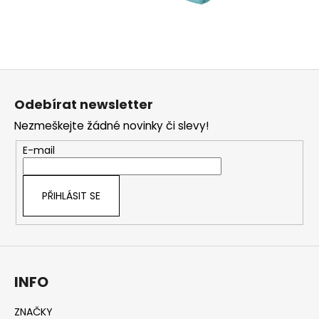
Z
á
Odebírat newsletter
p
Nezmeškejte žádné novinky či slevy!
a
t
E-mail
í
PŘIHLÁSIT SE
INFO
ZNAČKY