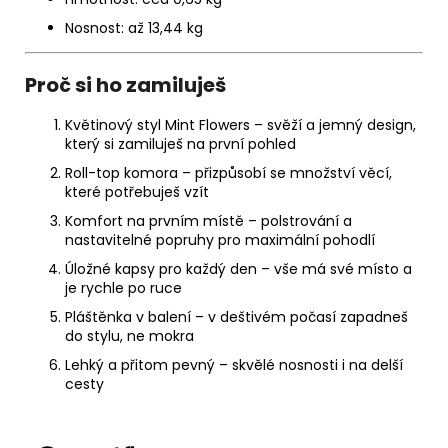
Nosnost
: až 13,44 kg
Proč si ho zamiluješ
Květinový styl Mint Flowers
– svěží a jemný design,
který si zamiluješ na první pohled
Roll-top komora
– přizpůsobí se množství věcí,
které potřebuješ vzít
Komfort na prvním místě
– polstrování a
nastavitelné popruhy pro maximální pohodlí
Úložné kapsy pro každý den
– vše má své místo a
je rychle po ruce
Pláštěnka v balení
– v deštivém počasí zapadneš
do stylu, ne mokra
Lehký a přitom pevný
– skvělé nosnosti i na delší
cesty