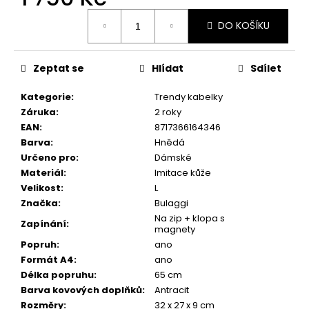
č
Měrná
u
DO KOŠÍKU
cena:
j
e
m
Zeptat se
Hlídat
Sdílet
e
Kategorie
:
Trendy kabelky
Záruka
:
2 roky
EAN
:
8717366164346
Barva
:
Hnědá
Určeno pro
:
Dámské
Materiál
:
Imitace kůže
Velikost
:
L
Značka
:
Bulaggi
Na zip + klopa s
Zapínání
:
magnety
Popruh
:
ano
Formát A4
:
ano
Délka popruhu
:
65 cm
Barva kovových doplňků
:
Antracit
Rozměry
:
32 x 27 x 9 cm