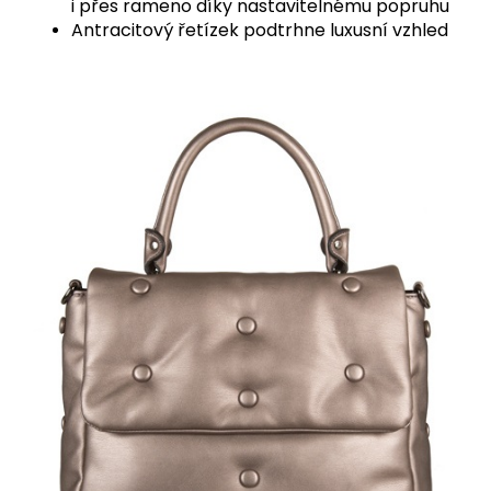
i přes rameno díky nastavitelnému popruhu
Antracitový řetízek podtrhne luxusní vzhled