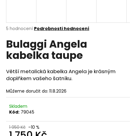
A
a
j
R
í
M
Průměrné
5 hodnocení
Podrobnosti hodnocení
t
hodnocení
?
A
Bulaggi Angela
produktu
je
kabelka taupe
4,6
z
5
hvězdiček.
HLEDAT
Větší metalická kabelka Angela je krásným
doplňkem vašeho šatníku.
Můžeme doručit do:
11.8.2026
D
o
Skladem
p
Kód:
79045
o
r
1 950 Kč
–10 %
u
1 750 Kč