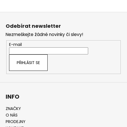
Z
á
Odebírat newsletter
p
Nezmeškejte žádné novinky či slevy!
a
t
E-mail
í
PŘIHLÁSIT SE
INFO
ZNAČKY
O NÁS
PRODEJNY