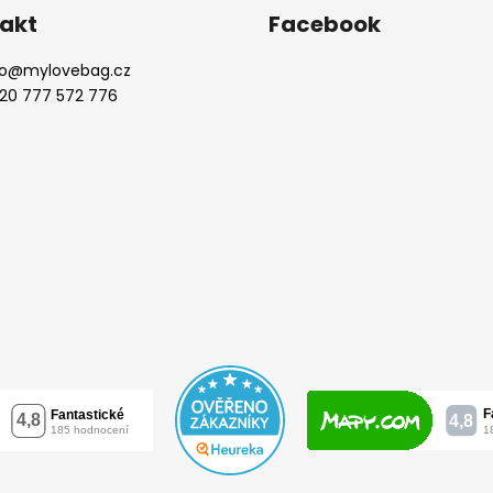
akt
Facebook
o
@
mylovebag.cz
20 777 572 776