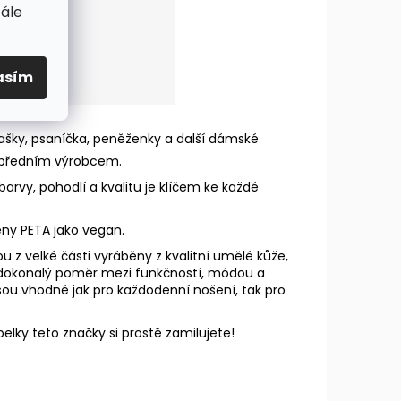
tále
asím
ašky, psaníčka, peněženky a další dámské
e předním výrobcem.
arvy, pohodlí a kvalitu je klíčem ke každé
eny PETA jako vegan.
u z velké části vyráběny z kvalitní umělé kůže,
zí dokonalý poměr mezi funkčností, módou a
 Jsou vhodné jak pro každodenní nošení, tak pro
elky teto značky si prostě zamilujete!