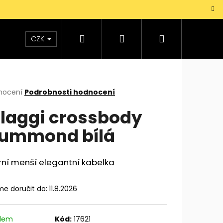
Hledat
Přihlášení
Nákupní
TAŠKY
VŮNĚ
DOPLŇKY
Dárky pro mu
CZK
košík
rné
nocení
Podrobnosti hodnocení
cení
laggi crossbody
ktu
ummond bílá
ček.
rní menší elegantní kabelka
e doručit do:
11.8.2026
adem
Kód:
17621