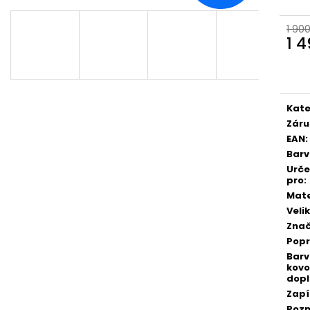
1 90
1 
Měr
cena
Kate
Záru
EAN
:
Bar
Urč
pro
:
Mate
Veli
Zna
Pop
Bar
kovo
dopl
Zapí
Roz