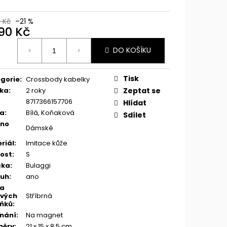
0 Kč
–21 %
490 Kč
ná
DO KOŠÍKU
:
Tisk
gorie
:
Crossbody kabelky
ka
:
2 roky
Zeptat se
8717366157706
Hlídat
va
:
Bílá, Koňaková
Sdílet
eno
Dámské
riál
:
Imitace kůže
kost
:
S
čka
:
Bulaggi
ruh
:
ano
va
vých
Stříbrná
ňků
:
nání
:
Na magnet
měry
:
21 x 15 x 8,5 cm