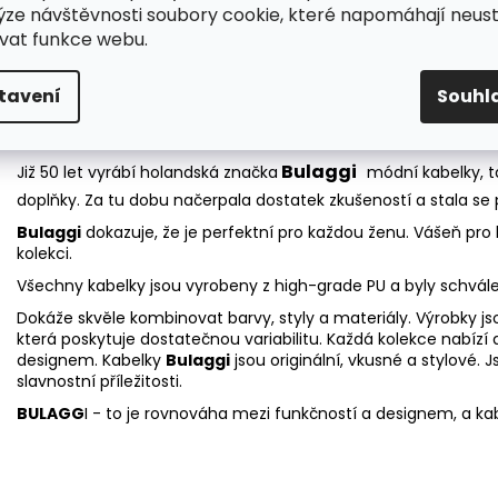
ýze návštěvnosti soubory cookie, které napomáhají neus
vat funkce webu.
tavení
Souhl
Bulaggi
Již 50 let vyrábí holandská značka
módní kabelky, t
doplňky. Za tu dobu načerpala dostatek zkušeností a stala s
Bulaggi
dokazuje, že je perfektní pro každou ženu. Vášeň pro b
kolekci.
Všechny kabelky jsou vyrobeny z high-grade PU a byly schvál
Dokáže skvěle kombinovat barvy, styly a materiály. Výrobky jso
která poskytuje dostatečnou variabilitu. Každá kolekce nabí
designem. Kabelky
Bulaggi
jsou originální, vkusné a stylové.
slavnostní příležitosti.
BULAGG
I - to je rovnováha mezi funkčností a designem, a kab