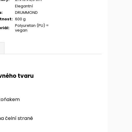
Elegantní
a
:
DRUMMOND
tnost
:
600 g
Polyuretan (PU) =
riál
:
vegan
vného tvaru
s koňakem
a čelní straně