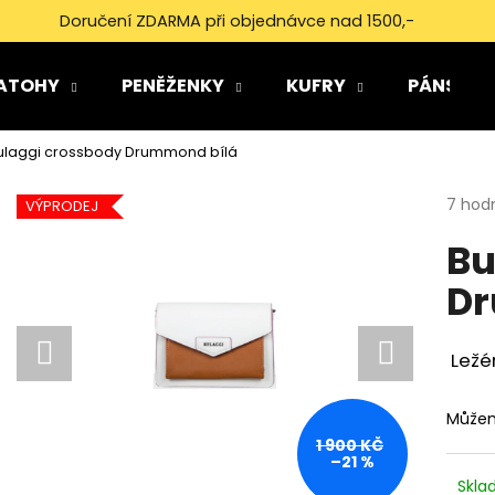
Doručení ZDARMA při objednávce nad 1500,-
ATOHY
PENĚŽENKY
KUFRY
PÁNSKÉ 
Co potřebujete najít?
ulaggi crossbody Drummond bílá
Průmě
7 hod
HLEDAT
VÝPRODEJ
hodno
Bu
produ
je
Dr
5,0
Doporučujeme
z
5
hvězdi
Ležé
Můžem
1 900 KČ
–21 %
Skl