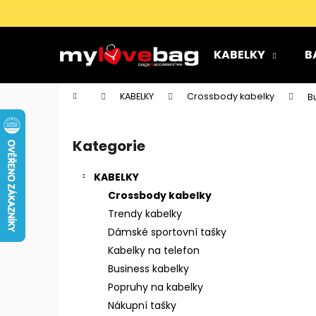
K
Přejít
na
o
obsah
Zpět
Zpět
š
KABELKY
B
do
do
í
k
obchodu
obchodu
Domů
KABELKY
Crossbody kabelky
B
P
o
Kategorie
Přeskočit
s
kategorie
t
KABELKY
r
Crossbody kabelky
a
Trendy kabelky
n
Dámské sportovní tašky
n
Kabelky na telefon
í
Business kabelky
p
Popruhy na kabelky
a
Nákupní tašky