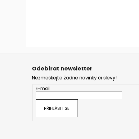
Z
á
Odebírat newsletter
p
Nezmeškejte žádné novinky či slevy!
a
t
E-mail
í
PŘIHLÁSIT SE