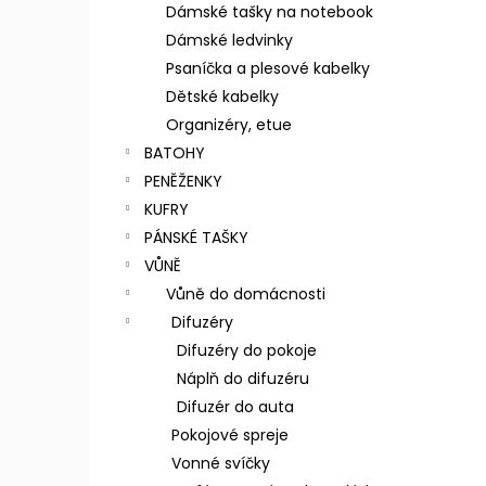
n
Dámské tašky na notebook
e
Dámské ledvinky
l
Psaníčka a plesové kabelky
Dětské kabelky
Organizéry, etue
BATOHY
PENĚŽENKY
KUFRY
PÁNSKÉ TAŠKY
VŮNĚ
Vůně do domácnosti
Difuzéry
Difuzéry do pokoje
Náplň do difuzéru
Difuzér do auta
Pokojové spreje
Vonné svíčky