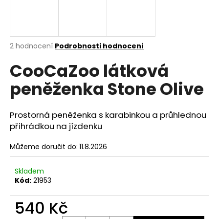
a
j
í
Průměrné
2 hodnocení
Podrobnosti hodnocení
t
hodnocení
?
CooCaZoo látková
produktu
je
peněženka Stone Olive
5,0
z
5
hvězdiček.
HLEDAT
Prostorná peněženka s karabinkou a průhlednou
přihrádkou na jízdenku
Můžeme doručit do:
11.8.2026
D
o
Skladem
p
Kód:
21953
o
r
540 Kč
u