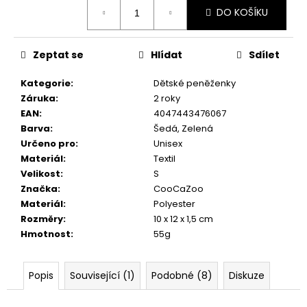
č
Měrná
DO KOŠÍKU
cena:
u
j
e
Zeptat se
Hlídat
Sdílet
m
e
Kategorie
:
Dětské peněženky
Záruka
:
2 roky
EAN
:
4047443476067
Barva
:
Šedá, Zelená
Určeno pro
:
Unisex
Materiál
:
Textil
Velikost
:
S
Značka
:
CooCaZoo
Materiál
:
Polyester
Rozměry
:
10 x 12 x 1,5 cm
Hmotnost
:
55g
Popis
Související (1)
Podobné (8)
Diskuze