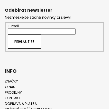
Z
á
Odebírat newsletter
p
Nezmeškejte žádné novinky či slevy!
a
t
E-mail
í
PŘIHLÁSIT SE
INFO
ZNAČKY
O NÁS
PRODEJNY
KONTAKT
DOPRAVA A PLATBA