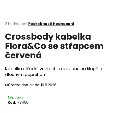
a
j
í
Průměrné
2 hodnocení
Podrobnosti hodnocení
t
hodnocení
?
Crossbody kabelka
produktu
je
Flora&Co se střapcem
5,0
z
červená
5
hvězdiček.
HLEDAT
Kabelka střední velikosti s ozdobou na klopě a
dlouhým popruhem
D
Můžeme doručit do:
10.8.2026
o
p
o
Skladem
r
Kód:
78450
u