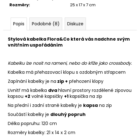
Rozměry
:
25 x 17 x 7 cm
Popis
Podobné (8)
Diskuze
Stylová kabelka Flora&Co která vás nadchne svým
vnitřním uspořádáním
Kabelku lze nosit na rameni, nebo do kříže jako crossbody.
Kabelka má přehazovací klopu s ozdobným střapcem
Zapínání kabelky je na
zip +
přehození klopy
Uvnitř má kabelka
dva
hlavní prostory rozdělené zipovou
kapsou
+2
volné kapsičky
+1
kapsička na zip
Na přední i zadní straně kabelky je
kapsa
na zip
Součástí kabelky je
dlouhý popruh
Délka popruhu: 120 cm
Rozměry kabelky: 21 x 14 x 2 cm