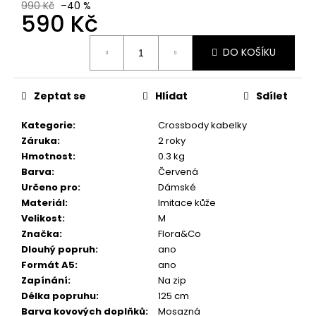
č
990 Kč
–40 %
590 Kč
u
j
Měrná
e
DO KOŠÍKU
cena:
m
e
Zeptat se
Hlídat
Sdílet
Kategorie
:
Crossbody kabelky
Záruka
:
2 roky
Hmotnost
:
0.3 kg
Barva
:
Červená
Určeno pro
:
Dámské
Materiál
:
Imitace kůže
Velikost
:
M
Značka
:
Flora&Co
Dlouhý popruh
:
ano
Formát A5
:
ano
Zapínání
:
Na zip
Délka popruhu
:
125 cm
Barva kovových doplňků
:
Mosazná