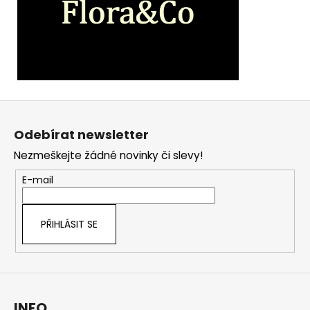
Z
á
Odebírat newsletter
p
Nezmeškejte žádné novinky či slevy!
a
t
E-mail
í
PŘIHLÁSIT SE
INFO