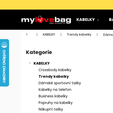
K
Přejít
na
o
obsah
Zpět
Zpět
š
KABELKY
B
do
do
í
k
obchodu
obchodu
Domů
KABELKY
Trendy kabelky
Dámsk
P
o
Kategorie
Přeskočit
s
kategorie
t
KABELKY
r
Crossbody kabelky
a
Trendy kabelky
n
Dámské sportovní tašky
n
Kabelky na telefon
í
Business kabelky
p
Popruhy na kabelky
a
Nákupní tašky