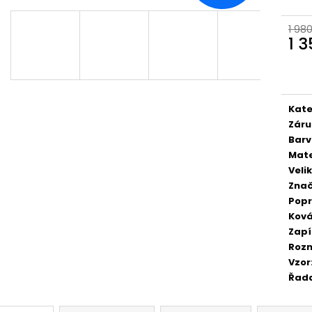
1 98
1 
Měr
cena
Kate
Záru
Bar
Mate
Veli
Zna
Pop
Ková
Zapí
Roz
Vzor
Řad