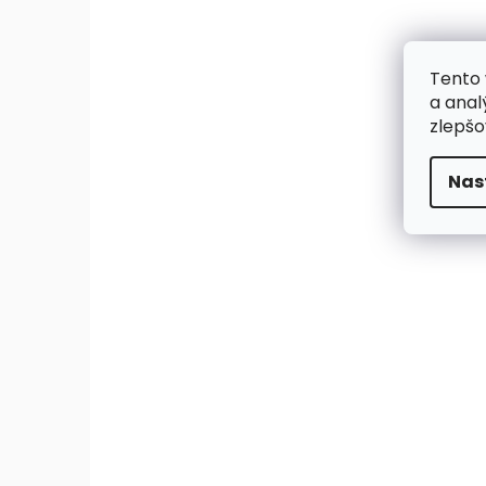
Tento 
a anal
zlepšo
Nas