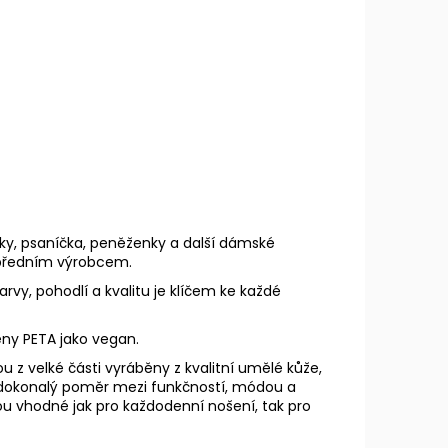
ky, psaníčka, peněženky a další dámské
 předním výrobcem.
rvy, pohodlí a kvalitu je klíčem ke každé
eny PETA jako vegan.
u z velké části vyráběny z kvalitní umělé kůže,
zí dokonalý poměr mezi funkčností, módou a
sou vhodné jak pro každodenní nošení, tak pro