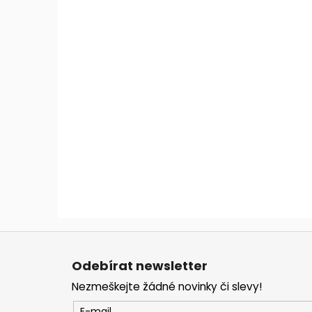
Z
á
Odebírat newsletter
p
Nezmeškejte žádné novinky či slevy!
a
E-mail