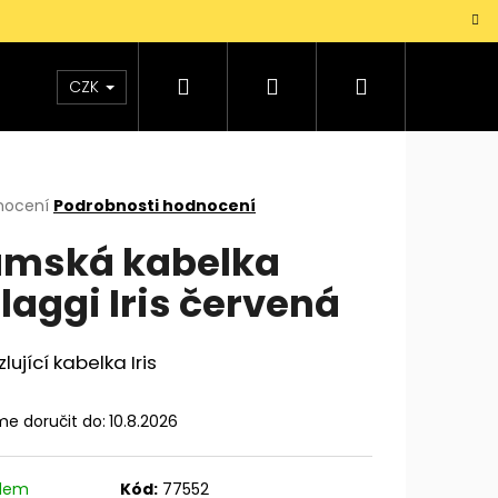
Hledat
Přihlášení
Nákupní
TAŠKY
VŮNĚ
DOPLŇKY
Dárky pro mu
CZK
košík
rné
nocení
Podrobnosti hodnocení
cení
mská kabelka
ktu
laggi Iris červená
ček.
lující kabelka Iris
e doručit do:
10.8.2026
adem
Kód:
77552