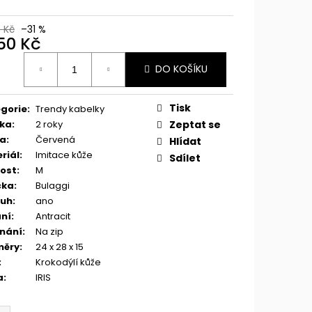
0 Kč
–31 %
350 Kč
ná
DO KOŠÍKU
:
Tisk
gorie
:
Trendy kabelky
ka
:
2 roky
Zeptat se
va
:
Červená
Hlídat
riál
:
Imitace kůže
Sdílet
kost
:
M
čka
:
Bulaggi
ruh
:
ano
ní
:
Antracit
nání
:
Na zip
měry
:
24 x 28 x 15
:
Krokodýlí kůže
a
:
IRIS