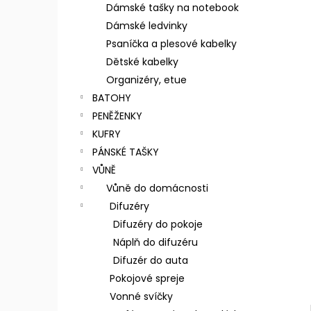
n
Dámské tašky na notebook
e
Dámské ledvinky
l
Psaníčka a plesové kabelky
Dětské kabelky
Organizéry, etue
BATOHY
PENĚŽENKY
KUFRY
PÁNSKÉ TAŠKY
VŮNĚ
Vůně do domácnosti
Difuzéry
Difuzéry do pokoje
Náplň do difuzéru
Difuzér do auta
Pokojové spreje
Vonné svíčky