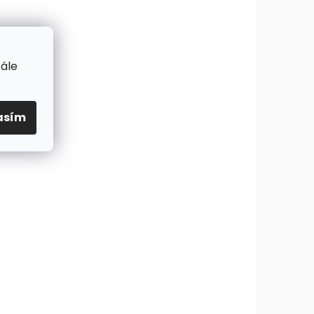
tále
asím