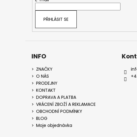
t
í
PŘIHLÁSIT SE
INFO
Kont
ZNAČKY
inf
O NÁS
+4
PRODEJNY
KONTAKT
DOPRAVA A PLATBA
VRÁCENÍ ZBOŽÍ A REKLAMACE
OBCHODNÍ PODMÍNKY
BLOG
Moje objednávka