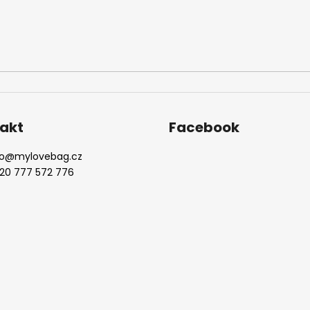
akt
Facebook
o
@
mylovebag.cz
20 777 572 776