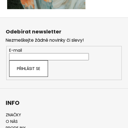
Z
á
Odebírat newsletter
p
Nezmeškejte žádné novinky či slevy!
a
t
E-mail
í
PŘIHLÁSIT SE
INFO
ZNAČKY
O NÁS