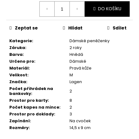
č
Měrná
u
DO KOŠÍKU
cena:
j
e
m
Zeptat se
Hlídat
Sdílet
e
Kategorie
:
Dámské peněženky
Záruka
:
2 roky
Barva
:
Hnědá
Určeno pro
:
Dámské
Materiál
:
Pravá kůže
Velikost
:
M
Značka
:
Lagen
Počet přihrádek na
2
bankovky
:
Prostor pro karty
:
8
Počet kapes na mince
:
2
Prostor pro doklady
:
3
Zapínání
:
Na cvoček
Rozměry
:
14,5 x 9 cm