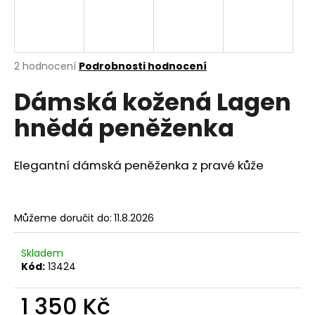
a
j
í
Průměrné
2 hodnocení
Podrobnosti hodnocení
t
hodnocení
?
Dámská kožená Lagen
produktu
je
hnědá peněženka
5,0
z
5
hvězdiček.
HLEDAT
Elegantní dámská peněženka z pravé kůže
Můžeme doručit do:
11.8.2026
D
o
p
Skladem
Kód:
13424
o
r
1 350 Kč
u