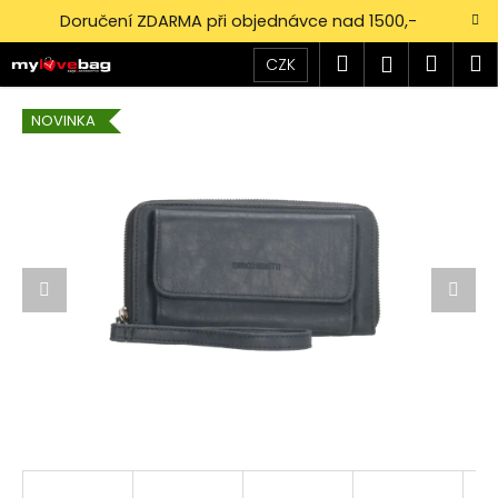
K
Přejít
Doručení ZDARMA při objednávce nad 1500,-
na
o
obsah
Zpět
Zpět
Hledat
Náku
M
Přihlášen
š
CZK
í
košík
C
k
NOVINKA
o
p
o
t
ř
e
b
u
j
e
t
e
n