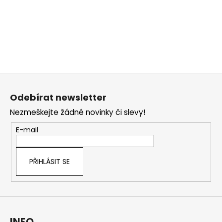
Z
á
Odebírat newsletter
p
Nezmeškejte žádné novinky či slevy!
a
t
E-mail
í
PŘIHLÁSIT SE
INFO