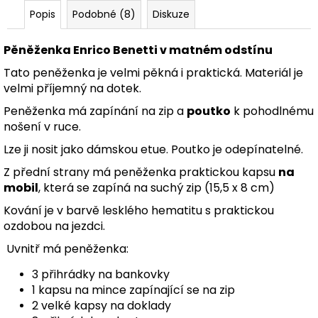
Popis
Podobné (8)
Diskuze
Pěněženka Enrico Benetti v matném odstínu
Tato peněženka je velmi pěkná i praktická. Materiál je
velmi příjemný na dotek.
Peněženka má zapínání na zip a
poutko
k pohodlnému
nošení v ruce.
Lze ji nosit jako dámskou etue. Poutko je odepínatelné.
Z přední strany má peněženka praktickou kapsu
na
mobil
,
která se zapíná na suchý zip (15,5 x 8 cm)
Kování je v barvě lesklého hematitu s praktickou
ozdobou na jezdci.
Uvnitř má peněženka:
3 přihrádky na bankovky
1 kapsu na mince zapínající se na zip
2 velké kapsy na doklady