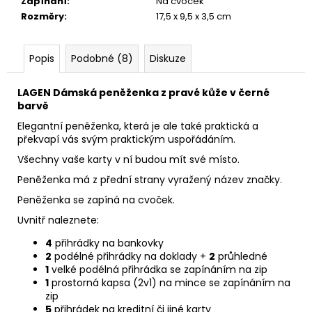
Zapínání
:
Na cvoček
Rozměry
:
17,5 x 9,5 x 3,5 cm
Popis
Podobné (8)
Diskuze
LAGEN Dámská peněženka z pravé kůže v černé
barvě
Elegantní peněženka, která je ale také praktická a
překvapí vás svým praktickým uspořádáním.
Všechny vaše karty v ní budou mít své místo.
Peněženka má z přední strany vyražený název značky.
Peněženka se zapíná na cvoček.
Uvnitř naleznete:
4
přihrádky na bankovky
2
podélné přihrádky na doklady +
2
průhledné
1
velké podélná přihrádka se zapínáním na zip
1
prostorná kapsa (2v1) na mince se zapínáním na
zip
5
přihrádek na kreditní či jiné karty