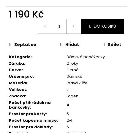
č
u
1 190 Kč
j
e
Měrná
m
DO KOŠÍKU
cena:
e
Zeptat se
Hlídat
Sdílet
Kategorie
:
Dámské peněženky
Záruka
:
2 roky
Barva
:
Černá
Určeno pro
:
Dámské
Materiál
:
Pravá kůže
Velikost
:
L
Značka
:
Lagen
Počet přihrádek na
4
bankovky
:
Prostor pro karty
:
5
Počet kapes na mince
:
2v1
Prostor pro doklady
:
6