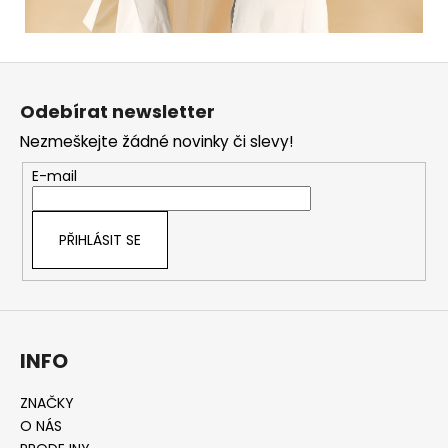
Z
á
Odebírat newsletter
p
Nezmeškejte žádné novinky či slevy!
a
t
E-mail
í
PŘIHLÁSIT SE
INFO
ZNAČKY
O NÁS