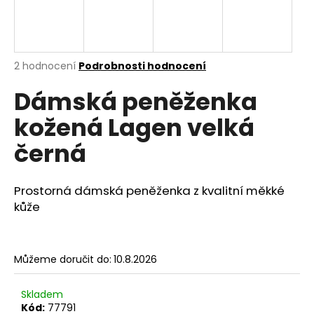
a
j
í
Průměrné
2 hodnocení
Podrobnosti hodnocení
t
hodnocení
?
Dámská peněženka
produktu
je
kožená Lagen velká
5,0
z
černá
5
hvězdiček.
HLEDAT
Prostorná dámská peněženka z kvalitní měkké
kůže
D
o
p
Můžeme doručit do:
10.8.2026
o
r
Skladem
u
Kód:
77791