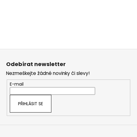
Z
á
Odebírat newsletter
p
Nezmeškejte žádné novinky či slevy!
a
t
E-mail
í
PŘIHLÁSIT SE