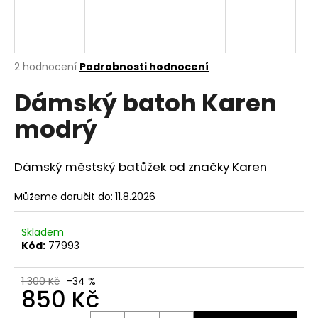
a
j
í
Průměrné
2 hodnocení
Podrobnosti hodnocení
t
hodnocení
?
Dámský batoh Karen
produktu
je
modrý
5,0
z
5
hvězdiček.
HLEDAT
Dámský městský batůžek od značky Karen
Můžeme doručit do:
11.8.2026
D
Skladem
o
Kód:
77993
p
o
1 300 Kč
–34 %
r
850 Kč
u
Měrná