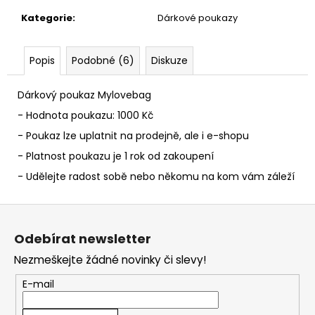
č
u
Kategorie
:
Dárkové poukazy
j
e
Popis
Podobné (6)
Diskuze
m
e
Dárkový poukaz Mylovebag
- Hodnota poukazu: 1000 Kč
- Poukaz lze uplatnit na prodejně, ale i e-shopu
- Platnost poukazu je 1 rok od zakoupení
- Udělejte radost sobě nebo někomu na kom vám záleží
Z
á
Odebírat newsletter
p
Nezmeškejte žádné novinky či slevy!
a
t
E-mail
í