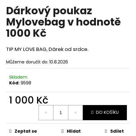
hodnocení
a
Dárkový poukaz
produktu
je
j
Mylovebag v hodnotě
5,0
í
z
1000 Kč
t
5
hvězdiček.
?
TIP MY LOVE BAG, Dárek od srdce.
Můžeme doručit do:
10.8.2026
HLEDAT
Skladem
Kód:
9598
D
1 000 Kč
o
Měrná
p
DO KOŠÍKU
cena:
o
r
u
Zeptat se
Hlídat
Sdílet