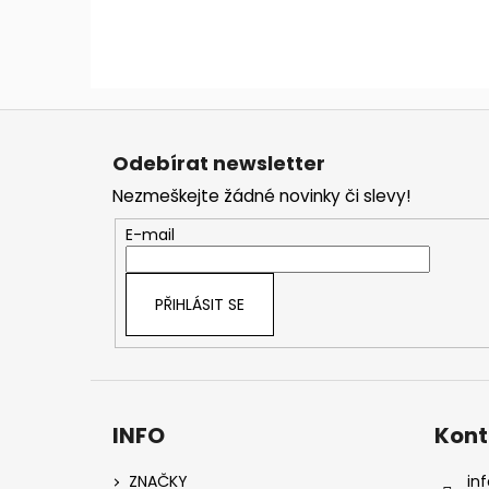
Z
á
Odebírat newsletter
p
Nezmeškejte žádné novinky či slevy!
a
t
E-mail
í
PŘIHLÁSIT SE
INFO
Kont
ZNAČKY
inf