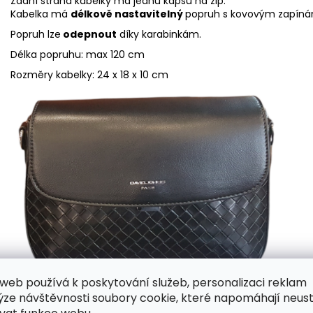
Zadní strana kabelky má jednu kapsu na zip.
Kabelka má
délkově nastavitelný
popruh s kovovým zapíná
Popruh lze
odepnout
díky karabinkám.
Délka popruhu: max 120 cm
Rozměry kabelky: 24 x 18 x 10 cm
web používá k poskytování služeb, personalizaci reklam
ýze návštěvnosti soubory cookie, které napomáhají neus