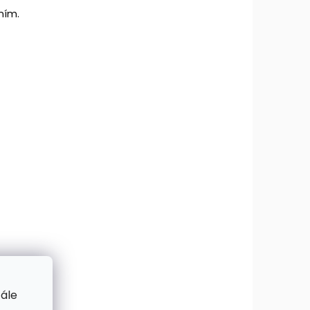
ním.
tále