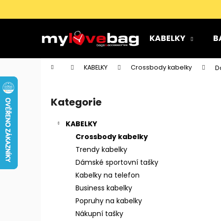
K
Přejít
na
o
obsah
Zpět
Zpět
š
KABELKY
B
do
do
í
k
obchodu
obchodu
Domů
KABELKY
Crossbody kabelky
D
P
o
Kategorie
Přeskočit
s
kategorie
t
KABELKY
r
Crossbody kabelky
a
Trendy kabelky
n
Dámské sportovní tašky
n
Kabelky na telefon
í
Business kabelky
p
Popruhy na kabelky
a
Nákupní tašky