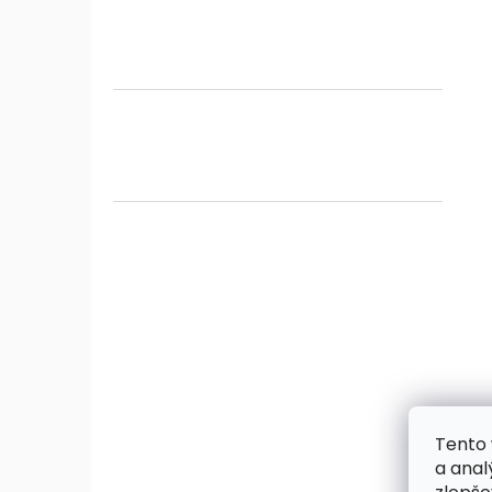
Tento 
a anal