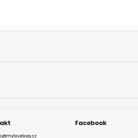
akt
Facebook
o
@
mylovebag.cz