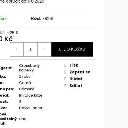
e doručit do:
11.8.2026
adem
Kód:
78261
 Kč
–25 %
0 Kč
ná
DO KOŠÍKU
:
Tisk
Crossbody
gorie
:
kabelky
Zeptat se
ka
:
2 roky
Hlídat
va
:
Černá
Sdílet
no pro
:
Dámské
riál
:
Imitace kůže
kost
:
S
čka
:
David Jones
ově
avitelný
ano
ruh
: