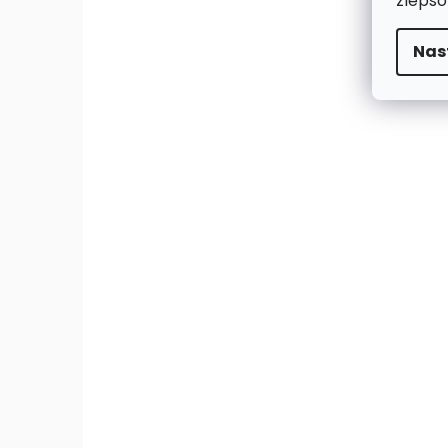
zlepšo
Nas