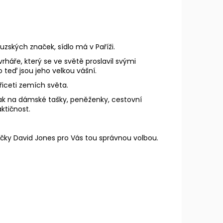
zských značek, sídlo má v Paříži.
rháře, který se ve světě proslavil svými
do teď jsou jeho velkou vášní.
třiceti zemích světa.
pak na
dámské tašky
, peněženky, cestovní
ktičnost.
čky David Jones pro Vás tou správnou volbou.