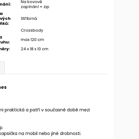
Na kovové
nání
:
zapínání + zip
va
vých
Stříbrná
ňků
:
Crossbody
a
max 120 cm
ruhu
:
měry
:
24 x 18 x 10 cm
nes
lmi praktická a patří v současné době mezi
p.
 kapsička na mobil nebo jiné drobnosti.