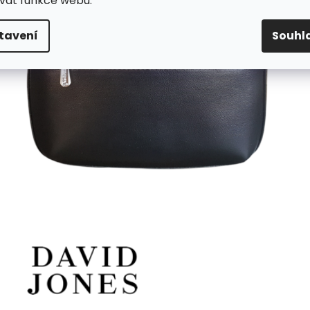
vat funkce webu.
tavení
Souhl