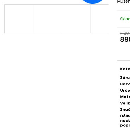
Můžem
Skl
1 190
89
Měr
cena
Kate
Záru
Bar
Urče
Mate
Veli
Zna
Délk
nast
pop