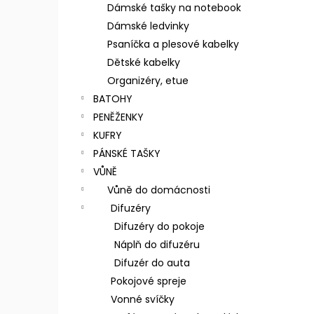
n
Dámské tašky na notebook
e
Dámské ledvinky
l
Psaníčka a plesové kabelky
Dětské kabelky
Organizéry, etue
BATOHY
PENĚŽENKY
KUFRY
PÁNSKÉ TAŠKY
VŮNĚ
Vůně do domácnosti
Difuzéry
Difuzéry do pokoje
Náplň do difuzéru
Difuzér do auta
Pokojové spreje
Vonné svíčky