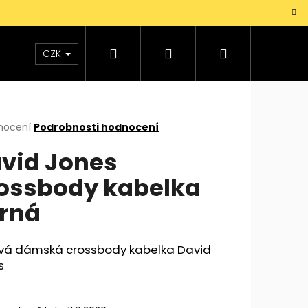
Hledat
Přihlášení
Nákupní
TAŠKY
VŮNĚ
DOPLŇKY
Dárky pro mu
CZK
košík
rné
nocení
Podrobnosti hodnocení
cení
vid Jones
ktu
ossbody kabelka
rná
ček.
ová dámská crossbody kabelka David
s