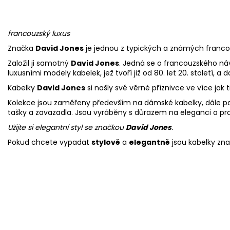
francouzský luxus
Značka
David Jones
je jednou z typických a známých francou
Založil ji samotný
David Jones
. Jedná se o francouzského náv
luxusními modely kabelek, jež tvoří již od 80. let 20. století, a 
Kabelky
David Jones
si našly své věrné příznivce ve více jak 
Kolekce jsou zaměřeny především na
dámské kabelky
, dále 
tašky a zavazadla. Jsou vyráběny s důrazem na eleganci a pra
Užijte si elegantní styl se značkou
David Jones
.
Pokud chcete vypadat
stylově
a
elegantně
jsou kabelky zna