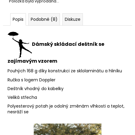
Položka byla vyprodána…
Popis
Podobné (8)
Diskuze
Dámský skládací deštník se
zajímavým vzorem
hých 168 g díky konstrukci ze sklolaminátu a hliníku
Pou
Ručka s logem Doppler
Deštník vhodný do kabelky
Veliká střecha
Polyesterový potah je odolný změnám vlhkosti a teplot,
nesráží se