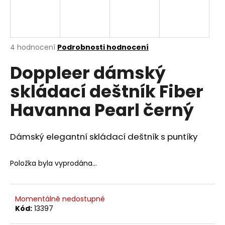
a
j
í
Průměrné
4 hodnocení
Podrobnosti hodnocení
t
hodnocení
?
Doppleer dámský
produktu
je
skládací deštník Fiber
4,8
z
Havanna Pearl černý
5
hvězdiček.
HLEDAT
Dámský elegantní skládací deštník s puntíky
D
Položka byla vyprodána…
o
p
o
Momentálně nedostupné
r
Kód:
13397
u