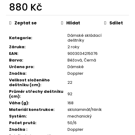
č
880 Kč
u
j
Měrná
e
cena:
Zeptat se
Hlídat
Sdílet
m
e
Dámské skládací
Kategorie
:
deštníky
Záruka
:
2 roky
EAN
:
9003034215076
Barva
:
Béžová, Černá
Určeno pro
:
Dámské
Značka
:
Doppler
Velikost složeného
22
deštníku (cm)
:
Průměr střechy deštníku
92
(cm)
:
Váha (g)
:
168
Materiál konstrukce
:
sklolaminát/hliník
Systém
:
mechanický
Počet prutů
:
50/6
Značka
:
Doppler