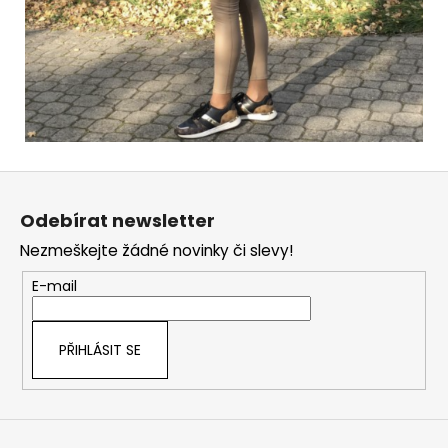
Z
á
Odebírat newsletter
p
Nezmeškejte žádné novinky či slevy!
a
t
E-mail
í
PŘIHLÁSIT SE