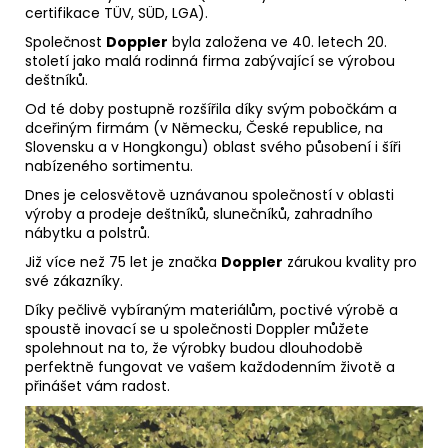
certifikace TÜV, SÜD, LGA).
Společnost
Doppler
byla založena ve 40. letech 20.
století jako malá rodinná firma zabývající se výrobou
deštníků.
Od té doby postupně rozšířila díky svým pobočkám a
dceřiným firmám (v Německu, České republice, na
Slovensku a v Hongkongu) oblast svého působení i šíři
nabízeného sortimentu.
Dnes je celosvětově uznávanou společností v oblasti
výroby a prodeje deštníků, slunečníků, zahradního
nábytku a polstrů.
Již více než 75 let je značka
Doppler
zárukou kvality pro
své zákazníky.
Díky pečlivě vybíraným materiálům, poctivé výrobě a
spoustě inovací se u společnosti Doppler můžete
spolehnout na to, že výrobky budou dlouhodobě
perfektně fungovat ve vašem každodenním životě a
přinášet vám radost.