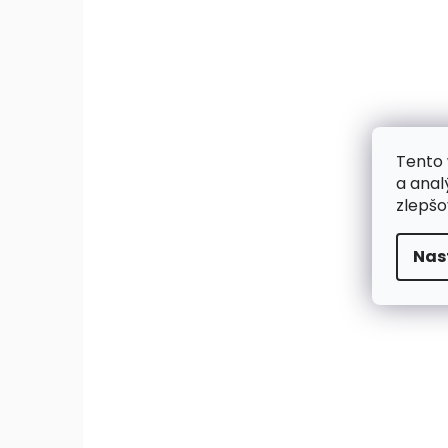
Tento 
a anal
zlepšo
Nas