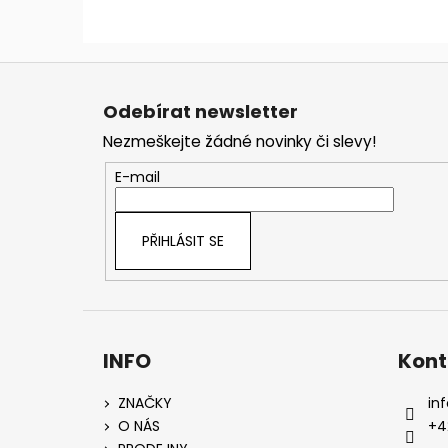
Z
á
Odebírat newsletter
p
Nezmeškejte žádné novinky či slevy!
a
t
E-mail
í
PŘIHLÁSIT SE
INFO
Kont
ZNAČKY
inf
O NÁS
+4