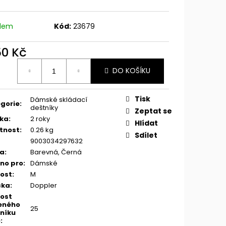
adem
Kód:
23679
50 Kč
ná
DO KOŠÍKU
:
Tisk
Dámské skládací
gorie
:
deštníky
Zeptat se
ka
:
2 roky
Hlídat
tnost
:
0.26 kg
Sdílet
9003034297632
va
:
Barevná, Černá
no pro
:
Dámské
kost
:
M
čka
:
Doppler
kost
eného
25
níku
)
: