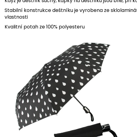
Když je deštník suchý, kapky na deštníku jsou bílé, při
Stabilní konstrukce deštníku je vyrobena ze sklolaminátu,
vlastnosti
Kvalitní potah ze 100% polyesteru