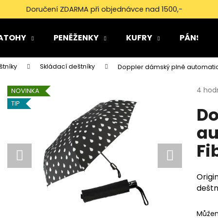
Doručení ZDARMA při objednávce nad 1500,-
ATOHY
PENĚŽENKY
KUFRY
PÁNSKÉ 
Co potřebujete najít?
tníky
Skládací deštníky
Doppler dámský plně automatick
Průmě
4 hod
HLEDAT
NOVINKA
hodno
TIP
Do
produ
je
au
4,5
Doporučujeme
z
Fi
5
hvězdi
Origi
dešt
Můžem