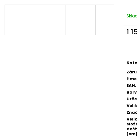
Skl
1 1
Měr
cena
Kate
Záru
Hmo
EAN
:
Bar
Urče
Veli
Zna
Veli
slož
dešt
(cm