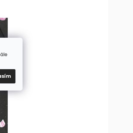
tále
asím