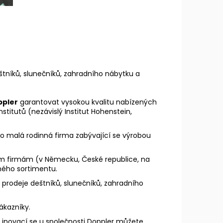
eštníků, slunečníků, zahradního nábytku a
ppler
garantovat vysokou kvalitu nabízených
nstitutů (nezávislý Institut Hohenstein,
ako malá rodinná firma zabývající se výrobou
ým firmám (v Německu, České republice, na
ného sortimentu.
 prodeje deštníků, slunečníků, zahradního
zákazníky.
 inovací se u společnosti Doppler můžete