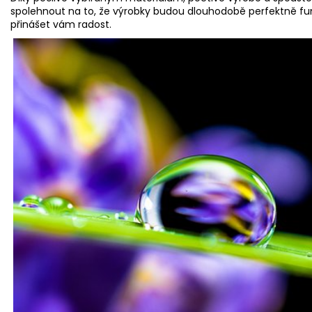
spolehnout na to, že výrobky budou dlouhodobě perfektně f
přinášet vám radost.