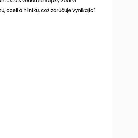
 kontaktu s vodou se kapky zbarví
 oceli a hliníku, což zaručuje vynikající