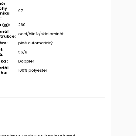
měr
chy
97
níku
)
:
 (g)
:
260
riál
ocel/hliník/sklolaminát
trukce
:
tém
:
plně automatický
et
56/8
ů
:
čka
:
Doppler
riál
100% polyester
ahu
: