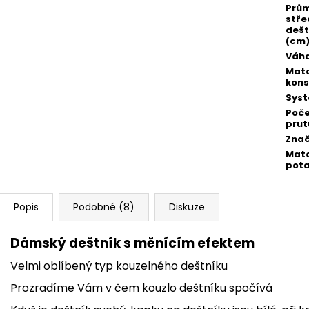
Prů
stře
dešt
(cm
Váha
Mate
kons
Sys
Poč
prut
Zna
Mate
pot
Popis
Podobné (8)
Diskuze
Dámský deštník s měnícím efektem
Velmi oblíbený typ kouzelného deštníku
Prozradíme Vám v čem kouzlo deštníku spočívá