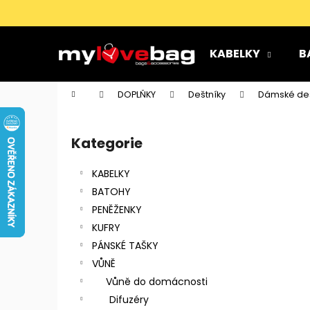
K
Přejít
na
o
obsah
Zpět
Zpět
š
KABELKY
B
do
do
í
k
obchodu
obchodu
Domů
DOPLŇKY
Deštníky
Dámské deš
P
o
Kategorie
Přeskočit
s
kategorie
t
KABELKY
r
BATOHY
a
PENĚŽENKY
n
KUFRY
n
PÁNSKÉ TAŠKY
í
VŮNĚ
p
Vůně do domácnosti
a
Difuzéry