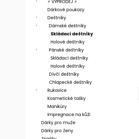
⚡️ VÝPRODEJ ⚡️
Dárkové poukazy
Deštníky
Dámské deštníky
Skládací deštníky
Holové deštníky
Pánské deštníky
Skládací deštníky
Holové deštníky
Dívčí deštníky
Chlapecké deštníky
Rukavice
Kosmetické tašky
Manikúry
Impregnace na kůži
Dárky pro muže
Dárky pro ženy
Značky