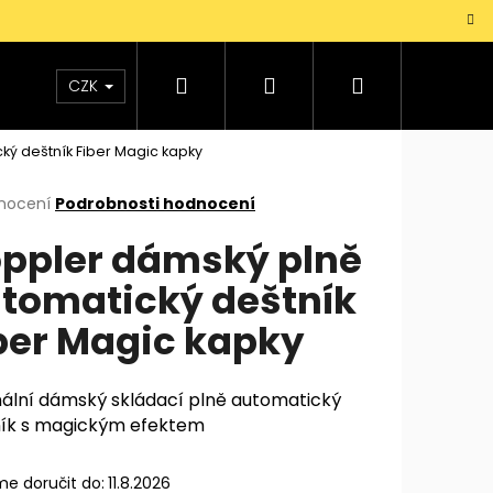
Hledat
Přihlášení
Nákupní
TAŠKY
VŮNĚ
DOPLŇKY
Dárky pro mu
CZK
ý deštník Fiber Magic kapky
košík
rné
nocení
Podrobnosti hodnocení
cení
ppler dámský plně
ktu
tomatický deštník
ber Magic kapky
ček.
nální dámský skládací plně automatický
ník s magickým efektem
e doručit do:
11.8.2026