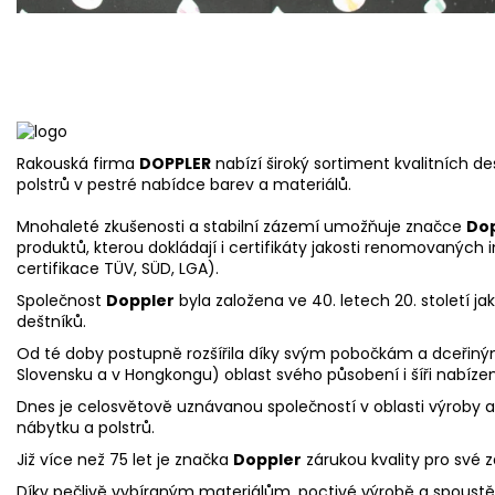
Rakouská firma
DOPPLER
nabízí široký sortiment kvalitních d
polstrů v pestré nabídce barev a materiálů.
Mnohaleté zkušenosti a stabilní zázemí umožňuje značce
Do
produktů, kterou dokládají i certifikáty jakosti renomovaných i
certifikace TÜV, SÜD, LGA).
Společnost
Doppler
byla založena ve 40. letech 20. století j
deštníků.
Od té doby postupně rozšířila díky svým pobočkám a dceřin
Slovensku a v Hongkongu) oblast svého působení i šíři nabíze
Dnes je celosvětově uznávanou společností v oblasti výroby a
nábytku a polstrů.
Již více než 75 let je značka
Doppler
zárukou kvality pro své 
Díky pečlivě vybíraným materiálům, poctivé výrobě a spoustě