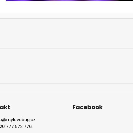
akt
Facebook
o
@
mylovebag.cz
20 777 572 776