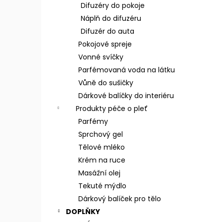
n
Difuzéry do pokoje
e
Náplň do difuzéru
l
Difuzér do auta
Pokojové spreje
Vonné svíčky
Parfémovaná voda na látku
Vůně do sušičky
Dárkové balíčky do interiéru
Produkty péče o pleť
Parfémy
Sprchový gel
Tělové mléko
Krém na ruce
Masážní olej
Tekuté mýdlo
Dárkový balíček pro tělo
DOPLŇKY