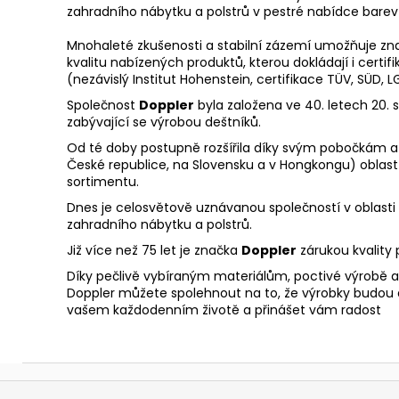
zahradního nábytku a polstrů v pestré nabídce barev
Mnohaleté zkušenosti a stabilní zázemí umožňuje z
kvalitu nabízených produktů, kterou dokládají i certif
(nezávislý Institut Hohenstein, certifikace TÜV, SÜD, L
Společnost
Doppler
byla založena ve 40. letech 20. s
zabývající se výrobou deštníků.
Od té doby postupně rozšířila díky svým pobočkám 
České republice, na Slovensku a v Hongkongu) oblast
sortimentu.
Dnes je celosvětově uznávanou společností v oblasti 
zahradního nábytku a polstrů.
Již více než 75 let je značka
Doppler
zárukou kvality 
Díky pečlivě vybíraným materiálům, poctivé výrobě a
Doppler můžete spolehnout na to, že výrobky budou
vašem každodenním životě a přinášet vám radost