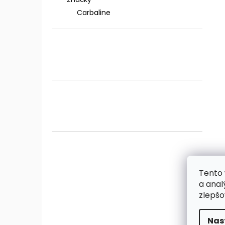
Carbaline
Tento 
a anal
zlepšo
Nas