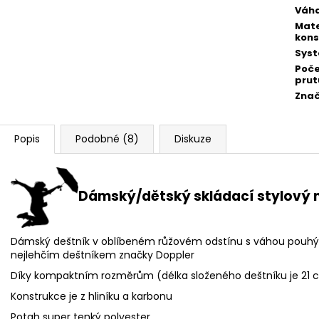
Váha
Mate
kons
Sys
Poč
prut
Zna
Popis
Podobné (8)
Diskuze
Dámský/dětský skládací stylový m
Dámský deštník v oblíbeném růžovém odstínu s váhou pouhýc
nejlehčím deštníkem značky Doppler
Díky kompaktním rozměrům (délka složeného deštníku je 21 c
Konstrukce je z hliníku a karbonu
Potah super tenký polyester