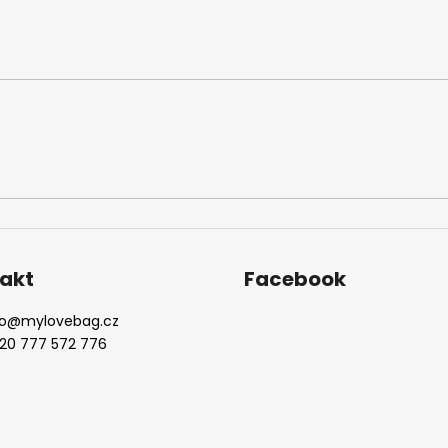
akt
Facebook
o
@
mylovebag.cz
20 777 572 776