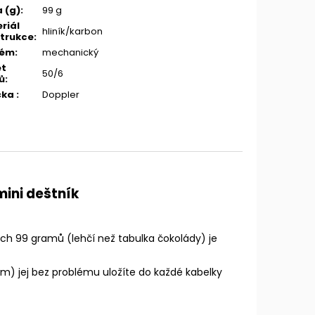
 (g)
:
99 g
riál
hliník/karbon
trukce
:
tém
:
mechanický
et
50/6
ů
:
čka
:
Doppler
ini deštník
h 99 gramů (lehčí než tabulka čokolády) je
m) jej bez problému uložíte do každé kabelky