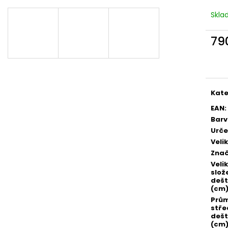
Skl
79
Měr
cena
Kate
EAN
:
Bar
Urče
Veli
Zna
Veli
slož
dešt
(cm
Prů
stře
dešt
(cm