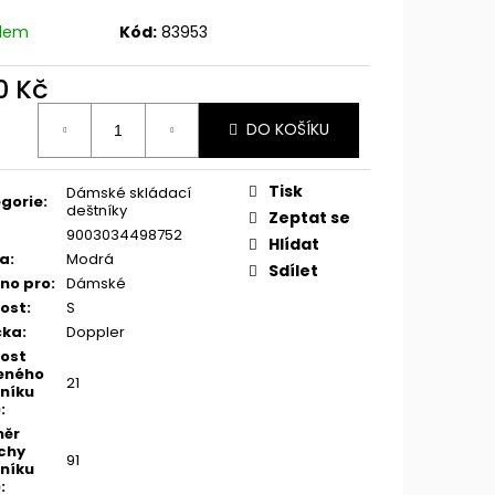
adem
Kód:
83953
0 Kč
ná
DO KOŠÍKU
:
Tisk
Dámské skládací
gorie
:
deštníky
Zeptat se
9003034498752
Hlídat
va
:
Modrá
Sdílet
no pro
:
Dámské
kost
:
S
čka
:
Doppler
kost
eného
21
níku
)
:
měr
chy
91
níku
)
: