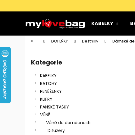
K
Přejít
na
o
obsah
Zpět
Zpět
š
KABELKY
B
do
do
í
k
obchodu
obchodu
Domů
DOPLŇKY
Deštníky
Dámské deš
P
o
Kategorie
Přeskočit
s
kategorie
t
KABELKY
r
BATOHY
a
PENĚŽENKY
n
KUFRY
n
PÁNSKÉ TAŠKY
í
VŮNĚ
p
Vůně do domácnosti
a
Difuzéry