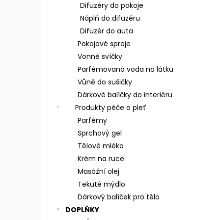
n
Difuzéry do pokoje
e
Náplň do difuzéru
l
Difuzér do auta
Pokojové spreje
Vonné svíčky
Parfémovaná voda na látku
Vůně do sušičky
Dárkové balíčky do interiéru
Produkty péče o pleť
Parfémy
Sprchový gel
Tělové mléko
Krém na ruce
Masážní olej
Tekuté mýdlo
Dárkový balíček pro tělo
DOPLŇKY