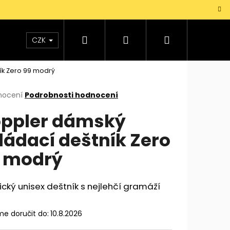
Hledat
Přihlášení
Nákupní
TAŠKY
VŮNĚ
DOPLŇKY
Dárky pro mu
CZK
ík Zero 99 modrý
košík
rné
nocení
Podrobnosti hodnocení
cení
ppler dámský
ktu
ládací deštník Zero
 modrý
ček.
ický unisex deštník s nejlehčí gramáží
e doručit do:
10.8.2026