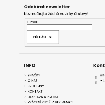
á
Odebírat newsletter
p
Nezmeškejte žádné novinky či slevy!
a
t
E-mail
í
PŘIHLÁSIT SE
INFO
Kont
ZNAČKY
inf
O NÁS
+4
PRODEJNY
KONTAKT
DOPRAVA A PLATBA
VRÁCENÍ ZBOŽÍ A REKLAMACE