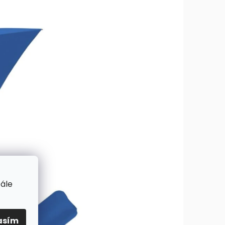
tále
asím