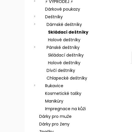
⚡️ VÝPRODEJ ⚡️
Dárkové poukazy
Deštníky
Dámské deštníky
Skládací deštníky
Holové deštníky
Pánské deštníky
Skládací deštníky
Holové deštníky
Dívčí deštníky
Chlapecké deštníky
Rukavice
Kosmetické tašky
Manikúry
Impregnace na kůži
Dárky pro muže
Dárky pro ženy
Značky