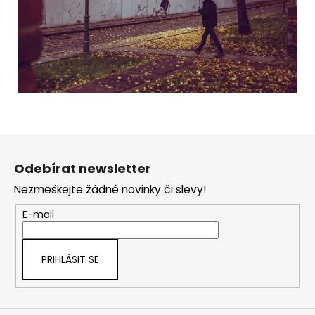
Z
á
Odebírat newsletter
p
Nezmeškejte žádné novinky či slevy!
a
t
E-mail
í
PŘIHLÁSIT SE