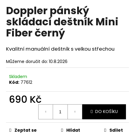
hodnocení
a
Doppler pánský
produktu
je
j
skládací deštník Mini
4,0
í
z
Fiber černý
t
5
hvězdiček.
?
Kvalitní manuální deštník s velkou střechou
Můžeme doručit do:
10.8.2026
HLEDAT
Skladem
Kód:
77612
D
690 Kč
o
Měrná
p
DO KOŠÍKU
cena:
o
r
u
Zeptat se
Hlídat
Sdílet