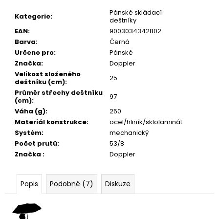
č
u
Pánské skládací
Kategorie
:
deštníky
j
EAN
:
9003034342802
e
Barva
:
Černá
m
Určeno pro
:
Pánské
e
Značka
:
Doppler
Velikost složeného
25
deštníku (cm)
:
Průměr střechy deštníku
97
(cm)
:
Váha (g)
:
250
Materiál konstrukce
:
ocel/hliník/sklolaminát
Systém
:
mechanický
Počet prutů
:
53/8
Značka
:
Doppler
Popis
Podobné (7)
Diskuze