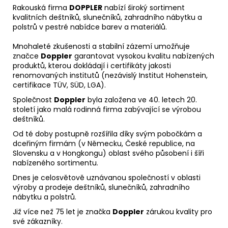
Rakouská firma
DOPPLER
nabízí široký sortiment
kvalitních deštníků, slunečníků, zahradního nábytku a
polstrů v pestré nabídce barev a materiálů.
Mnohaleté zkušenosti a stabilní zázemí umožňuje
značce
Doppler
garantovat vysokou kvalitu nabízených
produktů, kterou dokládají i certifikáty jakosti
renomovaných institutů (nezávislý Institut Hohenstein,
certifikace TÜV, SÜD, LGA).
Společnost
Doppler
byla založena ve 40. letech 20.
století jako malá rodinná firma zabývající se výrobou
deštníků.
Od té doby postupně rozšířila díky svým pobočkám a
dceřiným firmám (v Německu, České republice, na
Slovensku a v Hongkongu) oblast svého působení i šíři
nabízeného sortimentu.
Dnes je celosvětově uznávanou společností v oblasti
výroby a prodeje deštníků, slunečníků, zahradního
nábytku a polstrů.
Již více než 75 let je značka
Doppler
zárukou kvality pro
své zákazníky.