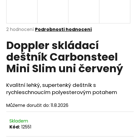
a
j
í
Průměrné
2 hodnocení
Podrobnosti hodnocení
t
hodnocení
?
Doppler skládací
produktu
je
deštník Carbonsteel
5,0
z
Mini Slim uni červený
5
hvězdiček.
HLEDAT
Kvalitní lehký, supertenký deštník s
rychleschnoucím polyesterovým potahem
D
Můžeme doručit do:
11.8.2026
o
p
o
Skladem
r
Kód:
12551
u