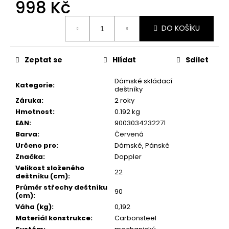
č
998 Kč
u
Měrná
j
DO KOŠÍKU
cena:
e
m
e
Zeptat se
Hlídat
Sdílet
Dámské skládací
Kategorie
:
deštníky
Záruka
:
2 roky
Hmotnost
:
0.192 kg
EAN
:
9003034232271
Barva
:
Červená
Určeno pro
:
Dámské, Pánské
Značka
:
Doppler
Velikost složeného
22
deštníku (cm)
:
Průměr střechy deštníku
90
(cm)
:
Váha (kg)
:
0,192
Materiál konstrukce
:
Carbonsteel