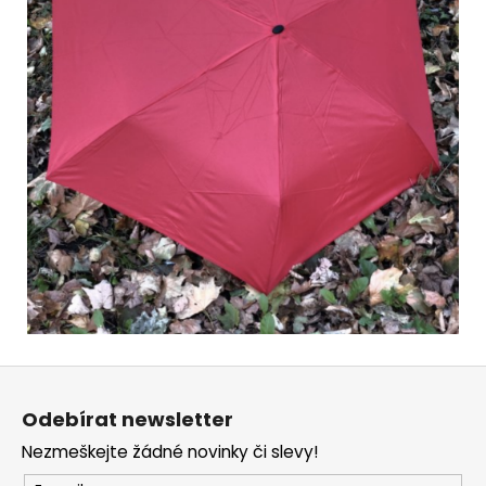
Z
á
Odebírat newsletter
p
Nezmeškejte žádné novinky či slevy!
a