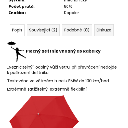
Systém
:
mechanický
Počet prutů
:
50/6
Značka
:
Doppler
Popis
Související (2)
Podobné (8)
Diskuze
Plochý deštník vhodný do kabelky
,,Nezničitelný'' odolný vůči větru, při převrácení nedojde
k poškození deštníku
Testováno ve větrném tunelu BMW do 100 km/hod
Extrémně zatížitelný, extrémně flexibilní