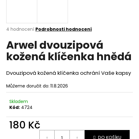
a
j
í
Průměrné
4 hodnocení
Podrobnosti hodnocení
t
hodnocení
?
Arwel dvouzipová
produktu
je
kožená klíčenka hnědá
5,0
z
5
hvězdiček.
HLEDAT
Dvouzipová kožená klíčenka ochrání Vaše kapsy
Můžeme doručit do:
11.8.2026
D
Skladem
o
Kód:
4724
p
o
180 Kč
r
u
Měrná
DO KOŠÍKU
cena: