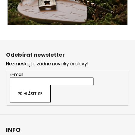
Z
á
Odebírat newsletter
p
Nezmeškejte žádné novinky či slevy!
a
t
E-mail
í
PŘIHLÁSIT SE
INFO