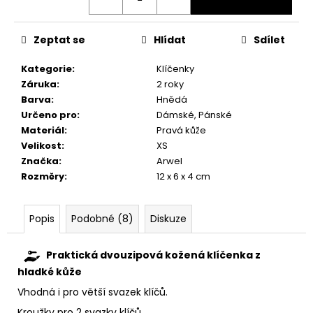
č
u
j
Zeptat se
Hlídat
Sdílet
e
m
Kategorie
:
Klíčenky
e
Záruka
:
2 roky
Barva
:
Hnědá
Určeno pro
:
Dámské, Pánské
Materiál
:
Pravá kůže
Velikost
:
XS
Značka
:
Arwel
Rozměry
:
12 x 6 x 4 cm
Popis
Podobné (8)
Diskuze
Praktická dvouzipová kožená klíčenka z
hladké kůže
Vhodná i pro větší svazek klíčů.
Kroužky pro 2 svazky klíčů.