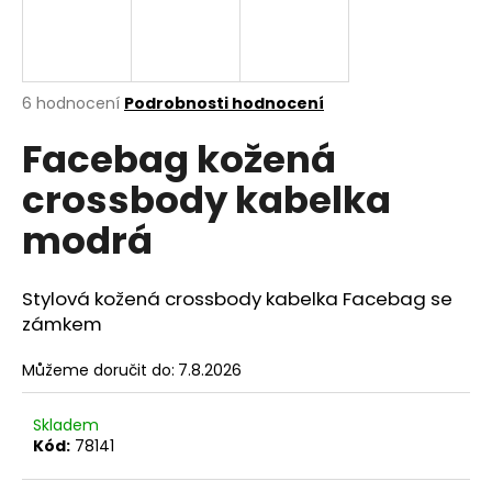
A
a
j
R
í
M
Průměrné
6 hodnocení
Podrobnosti hodnocení
t
hodnocení
?
A
Facebag kožená
produktu
je
crossbody kabelka
4,7
z
modrá
5
hvězdiček.
HLEDAT
Stylová kožená crossbody kabelka Facebag se
zámkem
D
Můžeme doručit do:
7.8.2026
o
p
o
Skladem
r
Kód:
78141
u