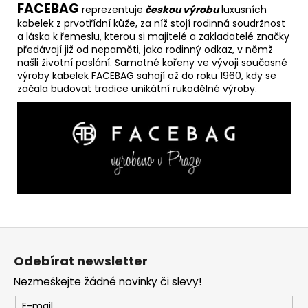
FACEBAG
reprezentuje
českou výrobu
luxusních
kabelek z prvotřídní kůže, za níž stojí rodinná soudržnost
a láska k řemeslu, kterou si majitelé a zakladatelé značky
předávají již od nepaměti, jako rodinný odkaz, v němž
našli životní poslání. Samotné kořeny ve vývoji současné
výroby kabelek FACEBAG sahají až do roku 1960, kdy se
začala budovat tradice unikátní rukodělné výroby.
Z
á
Odebírat newsletter
p
Nezmeškejte žádné novinky či slevy!
a
t
E-mail