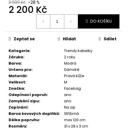
č
3 090 Kč
–28 %
2 200 Kč
u
j
Měrná
e
DO KOŠÍKU
cena:
m
e
Zeptat se
Hlídat
Sdílet
Kategorie
:
Trendy kabelky
Záruka
:
2 roky
Barva
:
Modrá
Určeno pro
:
Dámské
Materiál
:
Pravá kůže
Velikost
:
M
Značka
:
Facebag
Odepínací popruh
:
ano
Zamykání zipu
:
ano
Zapínání
:
Na zip
Barva kovových doplňků
:
Stříbrná
Délka popruhu
:
max 120 cm
Rozměry
:
31 x 28 x 3 cm