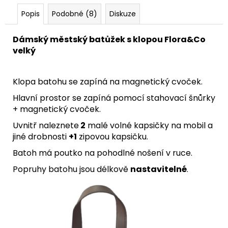
Popis
Podobné (8)
Diskuze
Dámský městský batůžek s klopou Flora&Co
velký
Klopa batohu se zapíná na magnetický cvoček.
Hlavní prostor se zapíná pomocí stahovací šnůrky
+ magnetický cvoček.
Uvnitř naleznete
2
malé volné kapsičky na mobil a
jiné drobnosti
+1
zipovou kapsičku.
Batoh má poutko na pohodlné nošení v ruce.
Popruhy batohu jsou délkově
nastavitelné
.