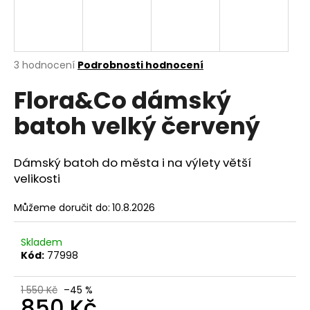
a
j
í
Průměrné
3 hodnocení
Podrobnosti hodnocení
t
hodnocení
?
Flora&Co dámský
produktu
je
batoh velký červený
5,0
z
5
hvězdiček.
HLEDAT
Dámský batoh do města i na výlety větší
velikosti
Můžeme doručit do:
10.8.2026
D
o
Skladem
p
Kód:
77998
o
r
1 550 Kč
–45 %
u
850 Kč