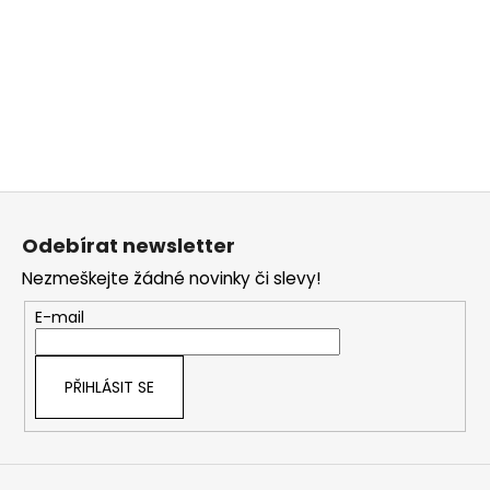
Z
á
Odebírat newsletter
p
Nezmeškejte žádné novinky či slevy!
a
t
E-mail
í
PŘIHLÁSIT SE