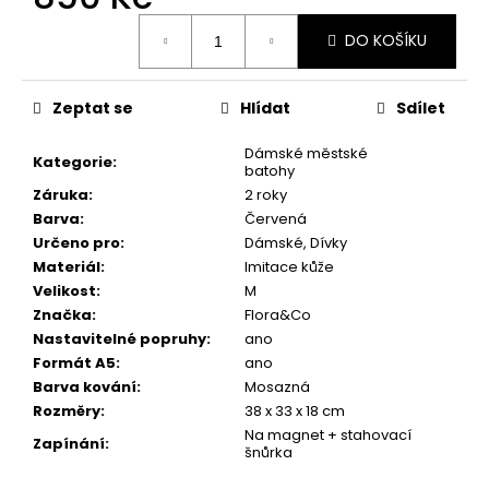
č
Měrná
u
DO KOŠÍKU
cena:
j
e
m
Zeptat se
Hlídat
Sdílet
e
Dámské městské
Kategorie
:
batohy
Záruka
:
2 roky
Barva
:
Červená
Určeno pro
:
Dámské, Dívky
Materiál
:
Imitace kůže
Velikost
:
M
Značka
:
Flora&Co
Nastavitelné popruhy
:
ano
Formát A5
:
ano
Barva kování
:
Mosazná
Rozměry
:
38 x 33 x 18 cm
Na magnet + stahovací
Zapínání
:
šnůrka