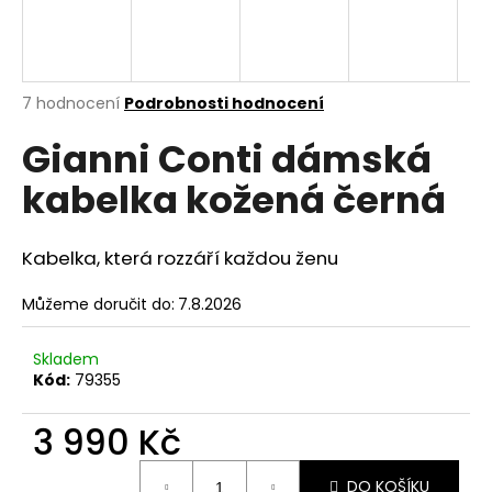
A
a
j
R
í
M
Průměrné
7 hodnocení
Podrobnosti hodnocení
t
hodnocení
?
Gianni Conti dámská
produktu
A
je
kabelka kožená černá
4,0
z
5
hvězdiček.
HLEDAT
Kabelka, která rozzáří každou ženu
Můžeme doručit do:
7.8.2026
D
Skladem
o
Kód:
79355
p
o
3 990 Kč
r
u
Měrná
DO KOŠÍKU
cena: