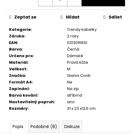
č
u
j
Zeptat se
Hlídat
Sdílet
e
m
Kategorie
:
Trendy kabelky
e
Záruka
:
2 roky
EAN
:
0313016610
Barva
:
Černá
Určeno pro
:
Dámské
Materiál
:
Pravá kůže
Velikost
:
M
Značka
:
Gianni Conti
Formát A4
:
Ne
Zapínání
:
Na zip
Barva kování
:
stříbrná
Nastavitelný popruh
:
ano
Rozměry
:
31 x 23 x13,5 cm
Popis
Podobné (8)
Diskuze