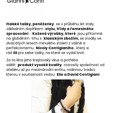
I
talské tašky, peněženky
se v průběhu let staly
základním doplňkem
stylu, třídy a řemeslného
zpracování
.
Kožené výrobky, které
jsou přítomné
na globálním trhu s
klasickým zbožím
,
se zrodily ve
dvacátých letech minulého století z vášně a
perfekcionismu
Nicoly Contigianiho
, který si
rád
šil
pro sebe tašky, na které se vydal lovit.
Za ta léta jeho krejčovský vkus a potřeba
sdělit
produkt
vysoké
kvality
rozrostly společnost od
ateliéru až po mezinárodní entitu, rodinnou tradici,
kterou v současnosti vedou
Elio a David Contigiani
.