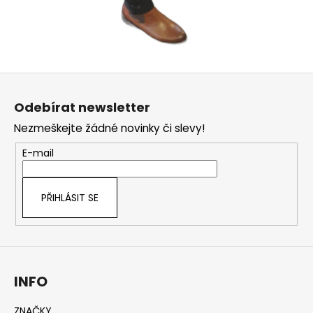
Z
á
Odebírat newsletter
p
Nezmeškejte žádné novinky či slevy!
a
t
E-mail
í
PŘIHLÁSIT SE
INFO
ZNAČKY