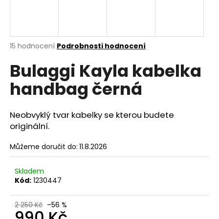
a
j
í
Průměrné
15 hodnocení
Podrobnosti hodnocení
t
hodnocení
?
Bulaggi Kayla kabelka
produktu
je
handbag černá
4,7
z
5
hvězdiček.
HLEDAT
Neobvyklý tvar kabelky se kterou budete
originální.
Můžeme doručit do:
11.8.2026
D
o
Skladem
p
Kód:
1230447
o
r
2 250 Kč
–56 %
u
990 Kč