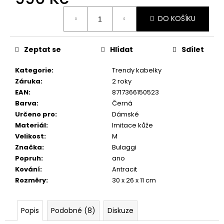
č
Měrná
u
DO KOŠÍKU
cena:
j
e
m
Zeptat se
Hlídat
Sdílet
e
Kategorie
:
Trendy kabelky
Záruka
:
2 roky
EAN
:
8717366150523
Barva
:
Černá
Určeno pro
:
Dámské
Materiál
:
Imitace kůže
Velikost
:
M
Značka
:
Bulaggi
Popruh
:
ano
Kování
:
Antracit
Rozměry
:
30 x 26 x 11 cm
Popis
Podobné (8)
Diskuze