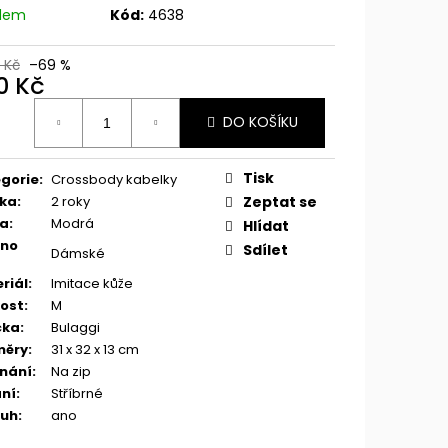
adem
Kód:
4638
 Kč
–69 %
0 Kč
ná
DO KOŠÍKU
:
Tisk
gorie
:
Crossbody kabelky
ka
:
2 roky
Zeptat se
va
:
Modrá
Hlídat
eno
Sdílet
Dámské
riál
:
Imitace kůže
kost
:
M
čka
:
Bulaggi
měry
:
31 x 32 x 13 cm
nání
:
Na zip
ní
:
Stříbrné
ruh
:
ano