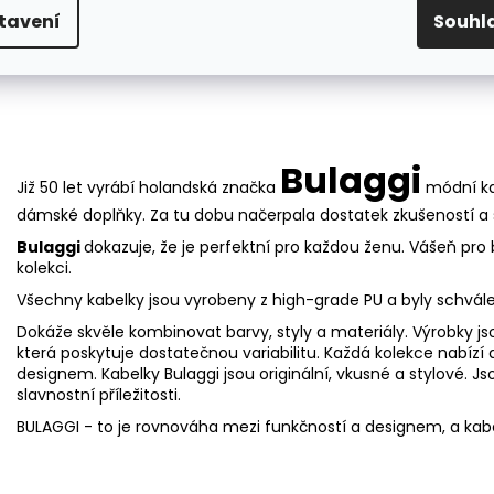
tavení
Souhl
Bulaggi
Již 50 let vyrábí holandská značka
módní kab
dámské doplňky. Za tu dobu načerpala dostatek zkušeností a
Bulaggi
dokazuje, že je perfektní pro každou ženu. Vášeň pro b
kolekci.
Všechny kabelky jsou vyrobeny z high-grade PU a byly schvál
Dokáže skvěle kombinovat barvy, styly a materiály. Výrobky jso
která poskytuje dostatečnou variabilitu. Každá kolekce nabí
designem. Kabelky Bulaggi jsou originální, vkusné a stylové. J
slavnostní příležitosti.
BULAGGI - to je rovnováha mezi funkčností a designem, a kabel