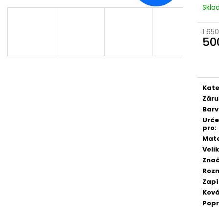
Skl
1 650
50
Měr
cena
Kate
Záru
Bar
Urč
pro
:
Mate
Veli
Zna
Roz
Zapí
Ková
Pop