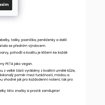
asím
elky, tašky, psaníčka, peněženky a další
 stala se předním výrobcem.
arvy, pohodlí a kvalitu je klíčem ke každé
eny PETA jako vegan.
u z velké části vyráběny z kvalitní umělé kůže,
zí dokonalý poměr mezi funkčností, módou a
sou vhodné jak pro každodenní nošení, tak pro
ky této značky si prostě zamilujete!