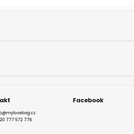
akt
Facebook
o
@
mylovebag.cz
20 777 572 776