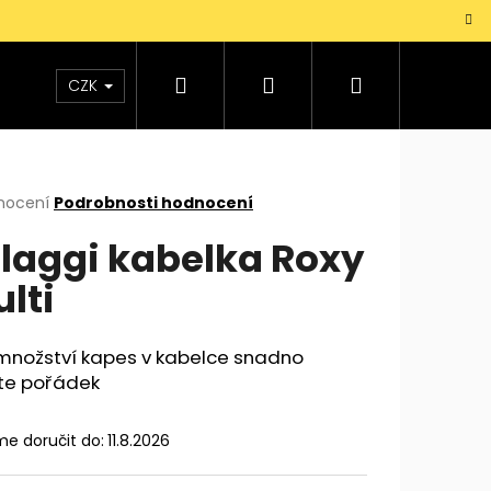
Hledat
Přihlášení
Nákupní
TAŠKY
VŮNĚ
DOPLŇKY
Dárky pro mu
CZK
košík
rné
nocení
Podrobnosti hodnocení
cení
laggi kabelka Roxy
ktu
lti
ček.
 množství kapes v kabelce snadno
íte pořádek
e doručit do:
11.8.2026