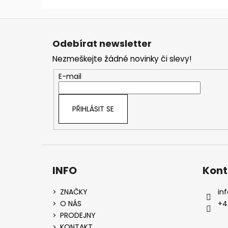
Z
á
Odebírat newsletter
p
Nezmeškejte žádné novinky či slevy!
a
t
E-mail
í
PŘIHLÁSIT SE
INFO
Kont
ZNAČKY
inf
O NÁS
+4
PRODEJNY
KONTAKT