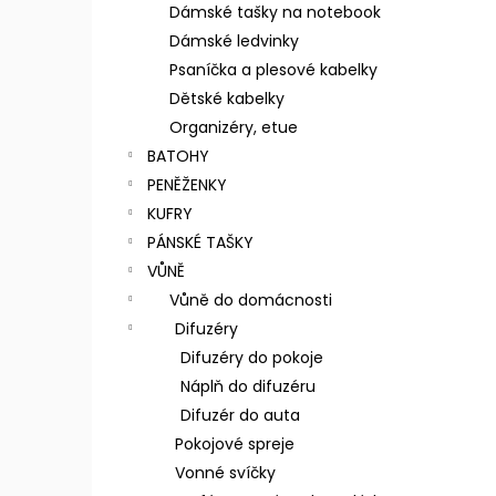
n
Dámské tašky na notebook
e
Dámské ledvinky
l
Psaníčka a plesové kabelky
Dětské kabelky
Organizéry, etue
BATOHY
PENĚŽENKY
KUFRY
PÁNSKÉ TAŠKY
VŮNĚ
Vůně do domácnosti
Difuzéry
Difuzéry do pokoje
Náplň do difuzéru
Difuzér do auta
Pokojové spreje
Vonné svíčky