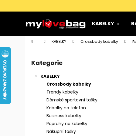
K
Přejít
na
o
obsah
Zpět
Zpět
š
KABELKY
B
do
do
í
k
obchodu
obchodu
Domů
KABELKY
Crossbody kabelky
B
P
o
Kategorie
Přeskočit
s
kategorie
t
KABELKY
r
Crossbody kabelky
a
Trendy kabelky
n
Dámské sportovní tašky
n
Kabelky na telefon
í
Business kabelky
p
Popruhy na kabelky
a
Nákupní tašky