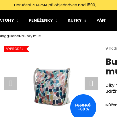
Doručení ZDARMA při objednávce nad 1500,-
ATOHY
PENĚŽENKY
KUFRY
PÁNSKÉ 
Co potřebujete najít?
ulaggi kabelka Roxy multi
Průmě
9 hod
HLEDAT
VÝPRODEJ
hodno
Bu
produ
je
mu
4,7
Doporučujeme
z
5
hvězdi
Díky
udrž
Můžem
1 650 KČ
–69 %