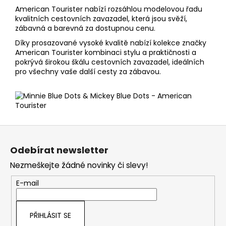
American Tourister nabízí rozsáhlou modelovou řadu
kvalitních cestovních zavazadel, která jsou svěží,
zábavná a barevná za dostupnou cenu.
Díky prosazované vysoké kvalitě nabízí kolekce značky
American Tourister kombinaci stylu a praktičnosti a
pokrývá širokou škálu cestovních zavazadel, ideálních
pro všechny vaše další cesty za zábavou.
Z
á
Odebírat newsletter
p
Nezmeškejte žádné novinky či slevy!
a
t
E-mail
í
PŘIHLÁSIT SE