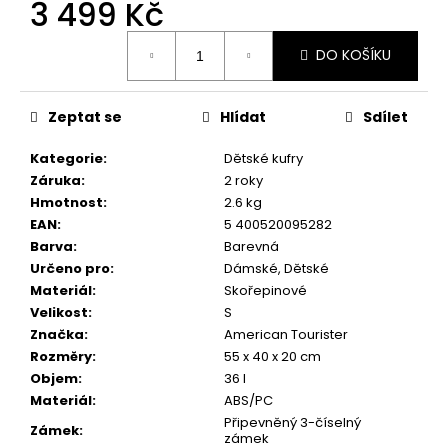
č
3 499 Kč
u
Měrná
j
DO KOŠÍKU
cena:
e
m
e
Zeptat se
Hlídat
Sdílet
Kategorie
:
Dětské kufry
Záruka
:
2 roky
Hmotnost
:
2.6 kg
EAN
:
5 400520095282
Barva
:
Barevná
Určeno pro
:
Dámské, Dětské
Materiál
:
Skořepinové
Velikost
:
S
Značka
:
American Tourister
Rozměry
:
55 x 40 x 20 cm
Objem
:
36 l
Materiál
:
ABS/PC
Připevněný 3-číselný
Zámek
:
zámek