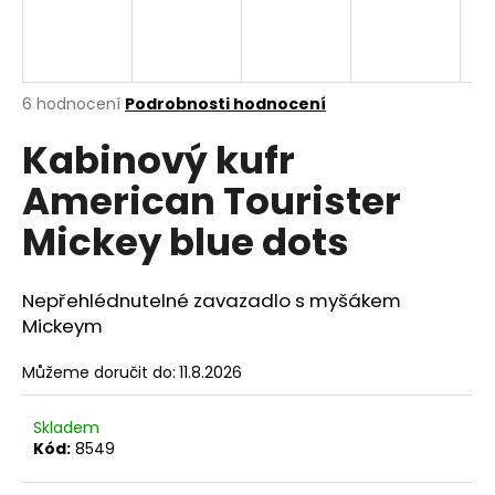
A
a
j
R
í
M
Průměrné
6 hodnocení
Podrobnosti hodnocení
t
hodnocení
?
Kabinový kufr
produktu
A
je
American Tourister
5,0
z
Mickey blue dots
5
hvězdiček.
HLEDAT
Nepřehlédnutelné zavazadlo s myšákem
Mickeym
D
Můžeme doručit do:
11.8.2026
o
p
o
Skladem
r
Kód:
8549
u