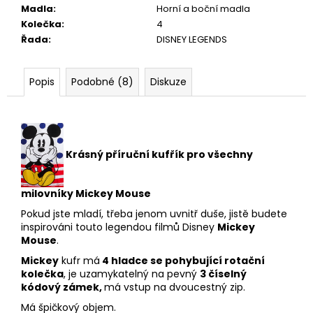
Madla
:
Horní a boční madla
Kolečka
:
4
Řada
:
DISNEY LEGENDS
Popis
Podobné (8)
Diskuze
Krásný příruční kufřík pro všechny
milovníky Mickey Mouse
Pokud jste mladí, třeba jenom uvnitř duše, jistě budete
inspirováni touto legendou filmů Disney
Mickey
Mouse
.
Mickey
kufr má
4 hladce se pohybující rotační
kolečka
, je uzamykatelný na pevný
3 číselný
kódový zámek,
má vstup na dvoucestný zip.
Má špičkový objem.