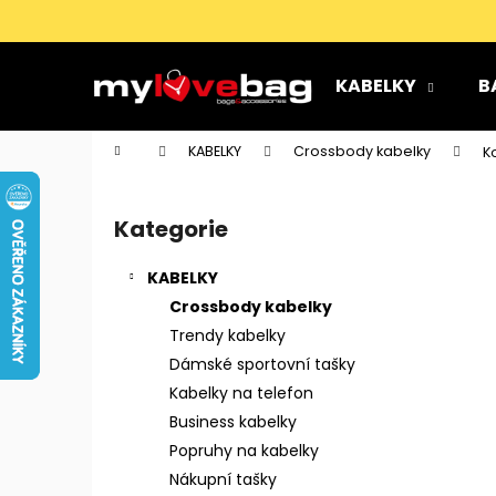
K
Přejít
na
o
obsah
Zpět
Zpět
š
KABELKY
B
do
do
í
k
obchodu
obchodu
Domů
KABELKY
Crossbody kabelky
K
P
o
Kategorie
Přeskočit
s
kategorie
t
KABELKY
r
Crossbody kabelky
a
Trendy kabelky
n
Dámské sportovní tašky
n
Kabelky na telefon
í
Business kabelky
p
Popruhy na kabelky
a
Nákupní tašky