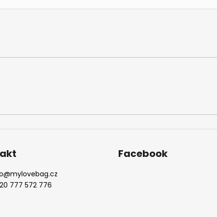
akt
Facebook
o
@
mylovebag.cz
20 777 572 776