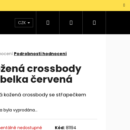
Hledat
Přihlášení
Nákupní
TAŠKY
VŮNĚ
DOPLŇKY
Dárky pro mu
CZK
košík
rné
nocení
Podrobnosti hodnocení
cení
žená crossbody
ktu
belka červená
ček.
á kožená crossbody se střapečkem
ka byla vyprodána…
entálně nedostupné
Kód:
81194