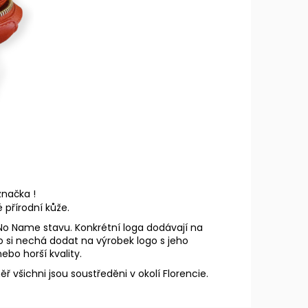
značka !
é přírodní kůže.
o No Name stavu. Konkrétní loga dodávají na
o si nechá dodat na výrobek logo s jeho
bo horší kvality.
ř všichni jsou soustředěni v okolí Florencie.