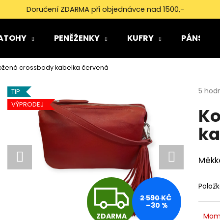
Doručení ZDARMA při objednávce nad 1500,-
ATOHY
PENĚŽENKY
KUFRY
PÁNSKÉ 
Co potřebujete najít?
ožená crossbody kabelka červená
Průmě
5 hod
HLEDAT
TIP
hodno
VÝPRODEJ
Ko
produ
je
ka
5,0
Doporučujeme
z
5
hvězdi
Měkk
Z
Polož
2 590 KČ
–30 %
Mom
ZDARMA