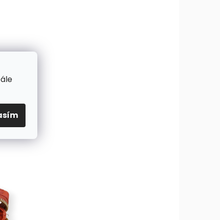
tále
asím