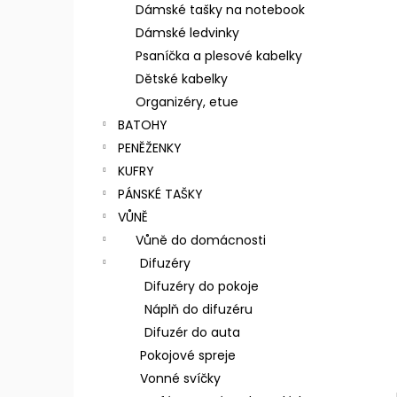
n
Dámské tašky na notebook
e
Dámské ledvinky
l
Psaníčka a plesové kabelky
Dětské kabelky
Organizéry, etue
BATOHY
PENĚŽENKY
KUFRY
PÁNSKÉ TAŠKY
VŮNĚ
Vůně do domácnosti
Difuzéry
Difuzéry do pokoje
Náplň do difuzéru
Difuzér do auta
Pokojové spreje
Vonné svíčky