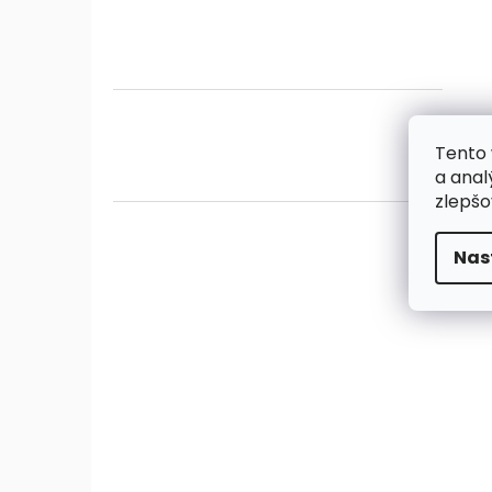
Tento 
a anal
zlepšo
Nas