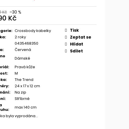
0 Kč
–30 %
790 Kč
ná
:
Tisk
gorie
:
Crossbody kabelky
ka
:
2 roky
Zeptat se
0435468350
Hlídat
va
:
Červená
Sdílet
eno
Dámské
riál
:
Pravá kůže
kost
:
M
čka
:
The Trend
měry
:
24 x 17 x 12 cm
nání
:
Na zip
ní
:
Stříbrné
a
max 140 cm
ruhu
:
žka byla vyprodána…