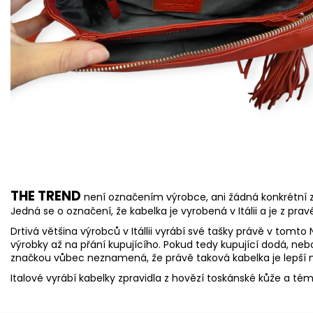
THE TREND
není označením výrobce, ani žádná konkrétní 
Jedná se o označení, že kabelka je vyrobená v Itálii a je z prav
Drtivá většina výrobců v Itállii vyrábí své tašky právě v tomt
výrobky až na přání kupujícího. Pokud tedy kupující dodá, neb
značkou vůbec neznamená, že právě taková kabelka je lepší ne
Italové vyrábí kabelky zpravidla z hovězí toskánské kůže a témě