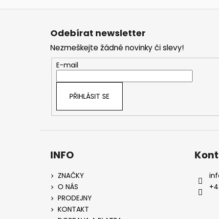
Z
á
Odebírat newsletter
p
Nezmeškejte žádné novinky či slevy!
a
t
E-mail
í
PŘIHLÁSIT SE
INFO
Kont
ZNAČKY
inf
O NÁS
+4
PRODEJNY
KONTAKT