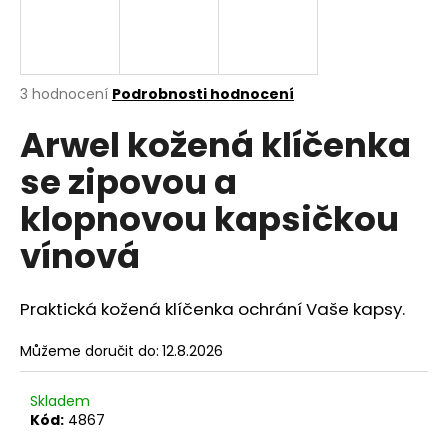
a
j
í
Průměrné
3 hodnocení
Podrobnosti hodnocení
t
hodnocení
?
Arwel kožená klíčenka
produktu
je
se zipovou a
5,0
z
klopnovou kapsičkou
5
hvězdiček.
HLEDAT
vínová
Praktická
kožená klíčenka ochrání Vaše kapsy.
D
o
Můžeme doručit do:
12.8.2026
p
o
Skladem
r
Kód:
4867
u