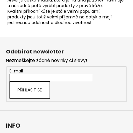
Arwel je česká značka, která je na trhu již 20 let. N
avrhuje
a následně poté vyrábí produkty z pravé kůže.
Kvalitní přírodní kůže je stále velmi populární,
produkty
jsou totiž velmi příjemné na dotyk a mají
jedinečnou odolnost a dlouhou životnost.
Z
á
Odebírat newsletter
p
Nezmeškejte žádné novinky či slevy!
a
t
E-mail
í
PŘIHLÁSIT SE
INFO