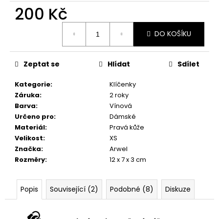
č
200 Kč
u
j
Měrná
e
DO KOŠÍKU
cena:
m
e
Zeptat se
Hlídat
Sdílet
Kategorie
:
Klíčenky
Záruka
:
2 roky
Barva
:
Vínová
Určeno pro
:
Dámské
Materiál
:
Pravá kůže
Velikost
:
XS
Značka
:
Arwel
Rozměry
:
12 x 7 x 3 cm
Popis
Související (2)
Podobné (8)
Diskuze