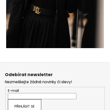
Z
á
Odebírat newsletter
p
Nezmeškejte žádné novinky či slevy!
a
t
E-mail
í
PŘIHLÁSIT SE