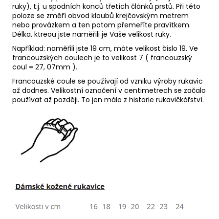
ruky), t.j. u spodních konců třetích článků prstů. Při této
poloze se změří obvod kloubů krejčovským metrem
nebo provázkem a ten potom přemeříte pravítkem.
Délka, ktreou jste naměřili je Vaše velikost ruky.
Například: naměřili jste 19 cm, máte velikost číslo 19. Ve
francouzských coulech je to velikost 7 ( francouzský
coul = 27, 07mm ).
Francouzské coule se používají od vzniku výroby rukavic
až dodnes. Velikostní označení v centimetrech se začalo
používat až později. To jen málo z historie rukavičkářství.