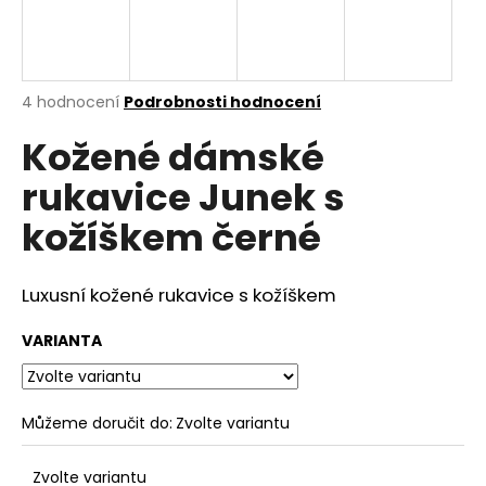
a
j
í
Průměrné
4 hodnocení
Podrobnosti hodnocení
t
hodnocení
?
Kožené dámské
produktu
je
rukavice Junek s
5,0
z
kožíškem černé
5
hvězdiček.
HLEDAT
Luxusní kožené rukavice s kožíškem
VARIANTA
D
o
p
o
Můžeme doručit do:
Zvolte variantu
r
u
Zvolte variantu