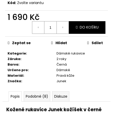
č
Kód:
Zvolte variantu
u
j
1 690 Kč
e
m
Měrná
DO KOŠÍKU
e
cena:
Zeptat se
Hlídat
Sdílet
Kategorie
:
Dámské rukavice
Záruka
:
2 roky
Barva
:
Černá
Určeno pro
:
Dámské
Materiál
:
Pravá kůže
Značka
:
Junek
Popis
Podobné (8)
Diskuze
Kožené rukavice Junek kožíšek v černé