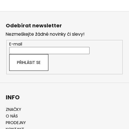
Z
á
Odebírat newsletter
p
Nezmeškejte žádné novinky či slevy!
a
t
E-mail
í
PŘIHLÁSIT SE
INFO
ZNAČKY
O NÁS
PRODEJNY