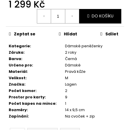
č
1 299 Kč
u
Měrná
j
DO KOŠÍKU
cena:
e
m
e
Zeptat se
Hlídat
Sdílet
Kategorie
:
Dámské peněženky
Záruka
:
2 roky
Barva
:
Černá
Určeno pro
:
Dámské
Materiál
:
Pravá kůže
Velikost
:
M
Značka
:
Lagen
Počet komor
:
2
Prostor pro karty
:
9
Počet kapes na mince
:
1
Rozměry
:
14 x 9,5 cm
Zapínání
:
Na cvoček + zip