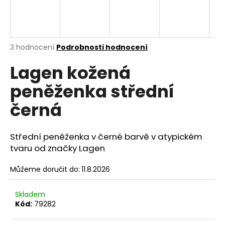
a
j
í
Průměrné
3 hodnocení
Podrobnosti hodnocení
t
hodnocení
?
Lagen kožená
produktu
je
peněženka střední
5,0
z
černá
5
hvězdiček.
HLEDAT
Střední peněženka v černé barvě v atypickém
tvaru od značky Lagen
D
Můžeme doručit do:
11.8.2026
o
p
o
Skladem
r
Kód:
79282
u