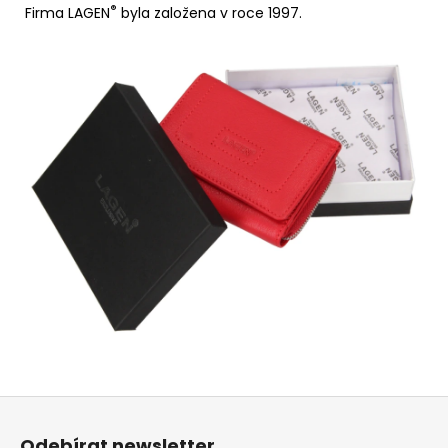
®
Firma LAGEN
byla založena v roce 1997.
Z
á
Odebírat newsletter