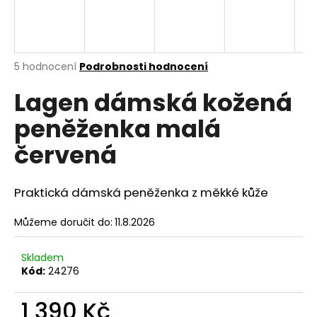
a
j
í
Průměrné
5 hodnocení
Podrobnosti hodnocení
t
hodnocení
?
Lagen dámská kožená
produktu
je
peněženka malá
5,0
z
červená
5
hvězdiček.
HLEDAT
Praktická dámská peněženka z měkké kůže
Můžeme doručit do:
11.8.2026
D
o
p
Skladem
o
Kód:
24276
r
u
1 390 Kč