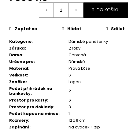
č
Měrná
u
DO KOŠÍKU
cena:
j
e
m
Zeptat se
Hlídat
Sdílet
e
Kategorie
:
Dámské peněženky
Záruka
:
2 roky
Barva
:
Červená
Určeno pro
:
Dámské
Materiál
:
Pravá kůže
Velikost
:
S
Značka
:
Lagen
Počet přihrádek na
2
bankovky
:
Prostor pro karty
:
6
Prostor pro doklady
:
3
Počet kapes na mince
:
1
Rozměry
:
12 x 9 cm
Zapínání
:
Na cvoček + zip