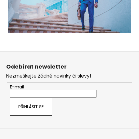
Z
á
Odebírat newsletter
p
Nezmeškejte žádné novinky či slevy!
a
t
E-mail
í
PŘIHLÁSIT SE