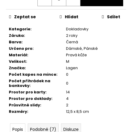
č
u
j
Zeptat se
Hlídat
Sdílet
e
m
Kategorie
:
Dokladovky
e
Záruka
:
2 roky
Barva
:
Černá
Určeno pro
:
Dámské, Pánské
Materiál
:
Pravá kůže
Velikost
:
M
Značka
:
Lagen
Počet kapes na mince
:
0
Počet přihrádek na
0
bankovky
:
Prostor pro karty
:
14
Prostor pro doklady
:
4
Průsvitné slidy
:
2
Rozměry
:
12,5 x 8,5 cm
Popis
Podobné (7)
Diskuze