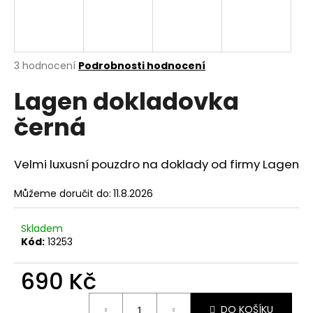
a
j
í
Průměrné
3 hodnocení
Podrobnosti hodnocení
t
hodnocení
?
Lagen dokladovka
produktu
je
černá
5,0
z
5
hvězdiček.
HLEDAT
Velmi luxusní pouzdro na doklady od firmy Lagen
Můžeme doručit do:
11.8.2026
D
Skladem
o
Kód:
13253
p
o
690 Kč
r
u
Měrná
DO KOŠÍKU
cena: