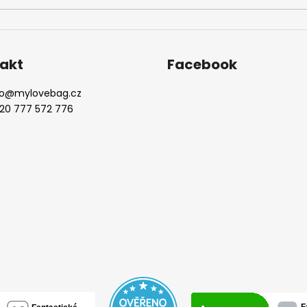
akt
Facebook
o
@
mylovebag.cz
20 777 572 776