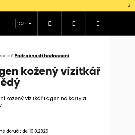
Hledat
Přihlášení
Nákupní
TAŠKY
VŮNĚ
DOPLŇKY
Dárky pro mu
CZK
košík
rné
nocení
Podrobnosti hodnocení
cení
gen kožený vizitkář
ktu
nědý
ček.
tní kožený vizitkář Lagen na karty a
y
e doručit do:
10.8.2026