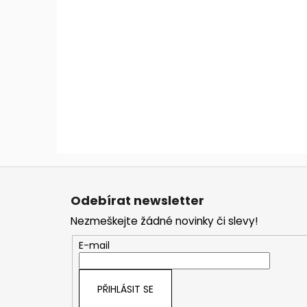
Z
á
Odebírat newsletter
p
Nezmeškejte žádné novinky či slevy!
a
t
E-mail
í
PŘIHLÁSIT SE