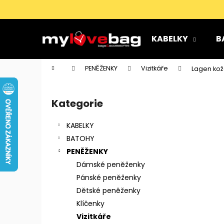
K
Přejít
na
o
obsah
Zpět
Zpět
š
KABELKY
B
do
do
í
k
obchodu
obchodu
Domů
PENĚŽENKY
Vizitkáře
Lagen kož
P
o
Kategorie
Přeskočit
s
kategorie
t
KABELKY
r
BATOHY
a
PENĚŽENKY
n
Dámské peněženky
n
Pánské peněženky
í
Dětské peněženky
p
Klíčenky
a
Vizitkáře