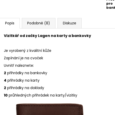
pro
ban
Popis
Podobné (8)
Diskuze
Vizitkář od začky Lagen na karty a bankovky
Je vyrobený z kvalitní kůže
Zapínání je na cvoček
Uvnitř naleznete:
2
přihrádky na bankovky
4
přihrádky na karty
2
přihrádky na doklady
10
průhledných přihrádek na karty/vizitky