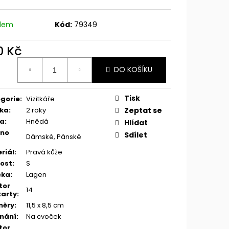
adem
Kód:
79349
0 Kč
ná
DO KOŠÍKU
:
Tisk
gorie
:
Vizitkáře
ka
:
2 roky
Zeptat se
va
:
Hnědá
Hlídat
eno
Sdílet
Dámské, Pánské
riál
:
Pravá kůže
kost
:
S
čka
:
Lagen
tor
14
karty
:
měry
:
11,5 x 8,5 cm
nání
:
Na cvoček
tor