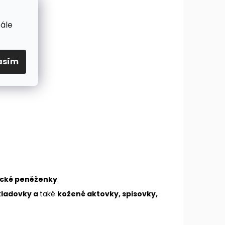
tále
asím
ické peněženky
.
kladovky a
také
kožené aktovky, spisovky,