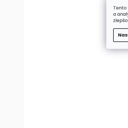
Tento 
a anal
zlepšo
Nas