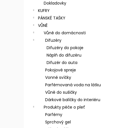
n
Dokladovky
e
KUFRY
l
PÁNSKÉ TAŠKY
VŮNĚ
Vůně do domácnosti
Difuzéry
Difuzéry do pokoje
Náplň do difuzéru
Difuzér do auta
Pokojové spreje
Vonné svíčky
Parfémovaná voda na látku
Vůně do sušičky
Dárkové balíčky do interiéru
Produkty péče o pleť
Parfémy
Sprchový gel