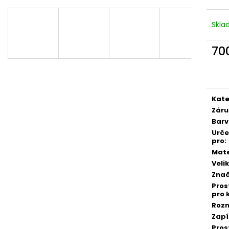
Skl
70
Měr
cena
Kate
Záru
Bar
Urč
pro
:
Mate
Veli
Zna
Pros
pro 
Roz
Zapí
Pros