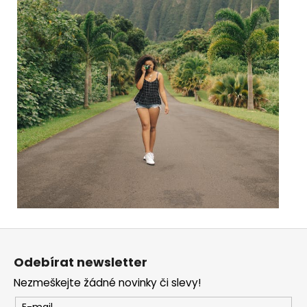
Z
á
Odebírat newsletter
p
Nezmeškejte žádné novinky či slevy!
a