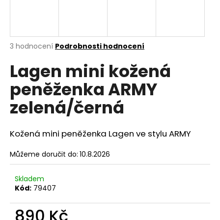
a
j
í
Průměrné
3 hodnocení
Podrobnosti hodnocení
t
hodnocení
?
Lagen mini kožená
produktu
je
peněženka ARMY
5,0
z
zelená/černá
5
hvězdiček.
HLEDAT
Kožená mini peněženka Lagen ve stylu ARMY
Můžeme doručit do:
10.8.2026
D
o
p
Skladem
o
Kód:
79407
r
u
890 Kč