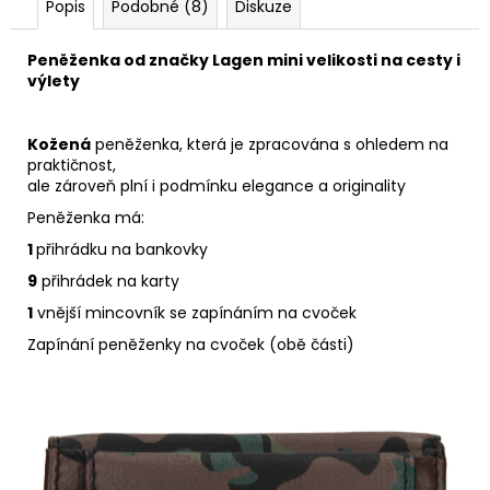
Popis
Podobné (8)
Diskuze
Peněženka od značky Lagen mini velikosti na cesty i
výlety
Kožená
peněženka, která je zpracována s ohledem na
praktičnost,
ale zároveň plní i podmínku elegance a originality
Peněženka má:
1
přihrádku na bankovky
9
přihrádek na karty
1
vnější mincovník se zapínáním na cvoček
Zapínání peněženky na cvoček (obě části)