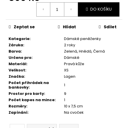
č
Měrná
u
DO KOŠÍKU
cena:
j
e
m
Zeptat se
Hlídat
Sdílet
e
Kategorie
:
Dámské peněženky
Záruka
:
2 roky
Barva
:
Zelená, Hnědá, Černá
Určeno pro
:
Dámské
Materiál
:
Pravá kůže
Velikost
:
XS
Značka
:
Lagen
Počet přihrádek na
1
bankovky
:
Prostor pro karty
:
9
Počet kapes na mince
:
1
Rozměry
:
10 x 7,5 cm
Zapínání
:
Na cvoček