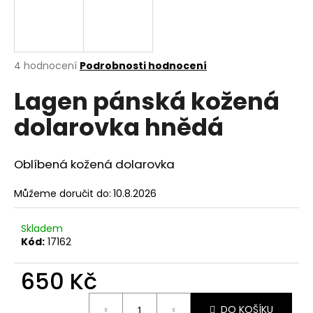
a
j
í
Průměrné
4 hodnocení
Podrobnosti hodnocení
t
hodnocení
?
Lagen pánská kožená
produktu
je
dolarovka hnědá
5,0
z
5
hvězdiček.
HLEDAT
Oblíbená kožená dolarovka
Můžeme doručit do:
10.8.2026
D
Skladem
o
Kód:
17162
p
o
650 Kč
r
u
Měrná
DO KOŠÍKU
cena: