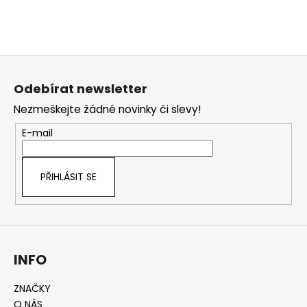
Z
á
Odebírat newsletter
p
Nezmeškejte žádné novinky či slevy!
a
t
E-mail
í
PŘIHLÁSIT SE
INFO
ZNAČKY
O NÁS