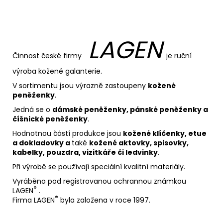
LAGEN
Činnost české firmy
je
ruční
výroba kožené galanterie.
V sortimentu jsou výrazně zastoupeny
kožené
peněženky
.
Jedná se o
dámské peněženky, pánské peněženky a
číšnické peněženky
.
Hodnotnou částí produkce jsou
kožené klíčenky, etue
a dokladovky a
také
kožené aktovky, spisovky,
kabelky, pouzdra, vizitkáře či ledvinky
.
Při výrobě se používají speciální kvalitní materiály.
Vyráběno pod registrovanou ochrannou známkou
®
LAGEN
.
®
Firma LAGEN
byla založena v roce 1997.