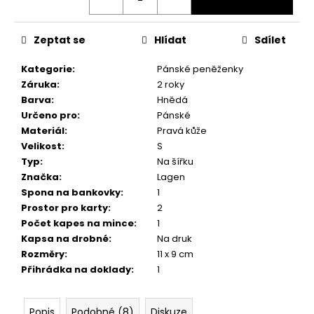
č
u
j
Zeptat se
Hlídat
Sdílet
e
m
Kategorie
:
Pánské peněženky
e
Záruka
:
2 roky
Barva
:
Hnědá
Určeno pro
:
Pánské
Materiál
:
Pravá kůže
Velikost
:
S
Typ
:
Na šířku
Značka
:
Lagen
Spona na bankovky
:
1
Prostor pro karty
:
2
Počet kapes na mince
:
1
Kapsa na drobné
:
Na druk
Rozměry
:
11 x 9 cm
Přihrádka na doklady
:
1
Popis
Podobné (8)
Diskuze