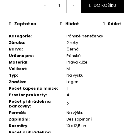
č
Měrná
DO KOŠÍKU
cena:
u
j
e
Zeptat se
Hlídat
Sdílet
m
e
Kategorie
:
Pánské peněženky
Záruka
:
2 roky
Barva
:
Černá
Určeno pro
:
Pánské
Materiál
:
Pravá kůže
Velikost
:
M
Typ
:
Na výšku
Značka
:
Lagen
Počet kapes na mince
:
1
Prostor pro karty
:
4
Počet přihrádek na
2
bankovky
:
Formát
:
Na výšku
Zapínání
:
Bez zapínání
Rozměry
:
10 x 12,5 cm
Počet přihrádek na