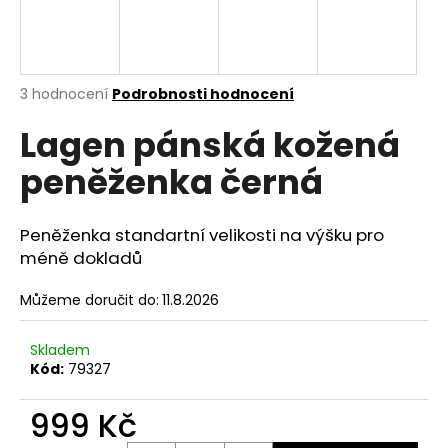
a
j
í
Průměrné
3 hodnocení
Podrobnosti hodnocení
t
hodnocení
?
Lagen pánská kožená
produktu
je
peněženka černá
5,0
z
5
hvězdiček.
HLEDAT
Peněženka standartní velikosti na výšku pro
méně dokladů
Můžeme doručit do:
11.8.2026
D
o
Skladem
p
Kód:
79327
o
r
999 Kč
u