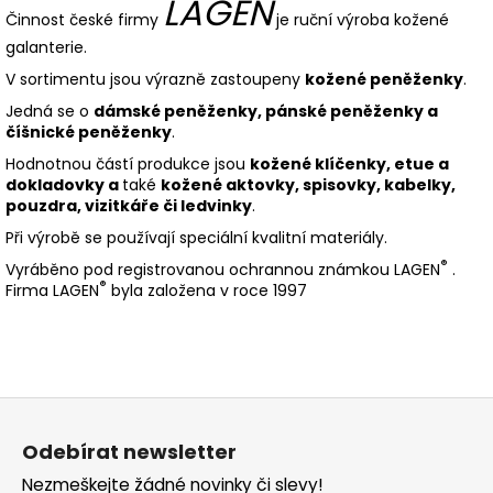
LAGEN
Činnost české firmy
je ruční výroba kožené
galanterie.
V sortimentu jsou výrazně zastoupeny
kožené peněženky
.
Jedná se o
dámské peněženky, pánské peněženky a
číšnické peněženky
.
Hodnotnou částí produkce jsou
kožené klíčenky, etue a
dokladovky a
také
kožené aktovky, spisovky, kabelky,
pouzdra, vizitkáře či ledvinky
.
Při výrobě se používají speciální kvalitní materiály.
®
Vyráběno pod registrovanou ochrannou známkou LAGEN
.
®
Firma LAGEN
byla založena v roce 1997
Z
á
Odebírat newsletter
p
Nezmeškejte žádné novinky či slevy!