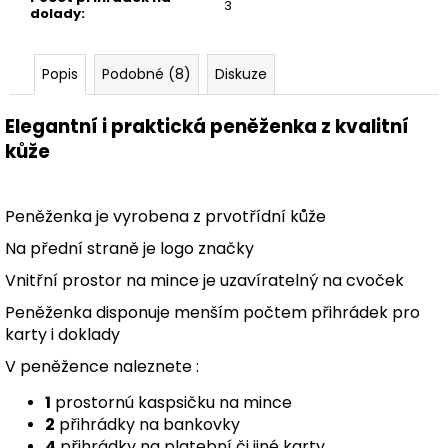
3
dolady
:
Popis
Podobné (8)
Diskuze
Elegantní i praktická peněženka z kvalitní
kůže
Peněženka je vyrobena z prvotřídní kůže
Na přední straně je logo značky
Vnitřní prostor na mince je uzavíratelný na cvoček
Peněženka disponuje menším počtem přihrádek pro
karty i doklady
V peněžence naleznete :
1
prostornú kaspsičku na mince
2
přihrádky na bankovky
4
přihrádky na platební či jiné karty