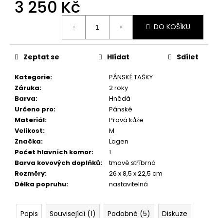
č
3 250 Kč
u
Měrná
j
DO KOŠÍKU
cena:
e
m
e
Zeptat se
Hlídat
Sdílet
Kategorie
:
PÁNSKÉ TAŠKY
Záruka
:
2 roky
Barva
:
Hnědá
Určeno pro
:
Pánské
Materiál
:
Pravá kůže
Velikost
:
M
Značka
:
Lagen
Počet hlavních komor
:
1
Barva kovových doplňků
:
tmavě stříbrná
Rozměry
:
26 x 8,5 x 22,5 cm
Délka popruhu
:
nastavitelná
Popis
Související (1)
Podobné (5)
Diskuze