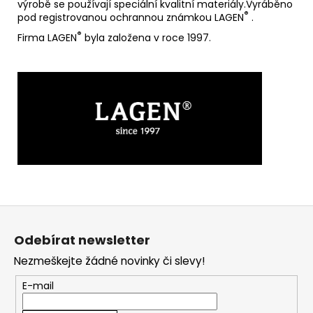
výrobě se používají speciální kvalitní materiály.Vyráběno
®
pod registrovanou ochrannou známkou LAGEN
.
®
Firma LAGEN
byla založena v roce 1997.
Z
á
Odebírat newsletter
p
Nezmeškejte žádné novinky či slevy!
a
t
E-mail
í