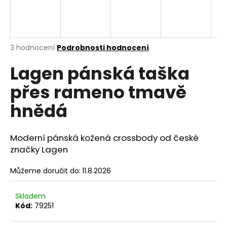
A
a
j
R
í
M
Průměrné
3 hodnocení
Podrobnosti hodnocení
t
hodnocení
?
Lagen pánská taška
produktu
A
je
přes rameno tmavě
5,0
z
hnědá
5
hvězdiček.
HLEDAT
Moderní pánská kožená crossbody od české
značky Lagen
D
Můžeme doručit do:
11.8.2026
o
p
o
Skladem
r
Kód:
79251
u