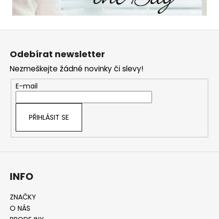
Z
á
Odebírat newsletter
p
Nezmeškejte žádné novinky či slevy!
a
t
E-mail
í
PŘIHLÁSIT SE
INFO
ZNAČKY
O NÁS