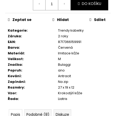
č
DO KOŠÍKU
cena:
u
j
e
Zeptat se
Hlídat
Sdílet
m
e
Kategorie
:
Trendy kabelky
Záruka
:
2 roky
EAN
:
8717366159991
Barva
:
Červená
Materiál
:
Imitace kůže
Velikost
:
M
Značka
:
Bulaggi
Popruh
:
ano
Kování
:
Antracit
Zapínání
:
Na zip
Rozměry
:
27 x 19 x 12
Vzor
:
Krokodýlí kůže
Řada
:
Liatris
Popis
Podobné (8)
Diskuze