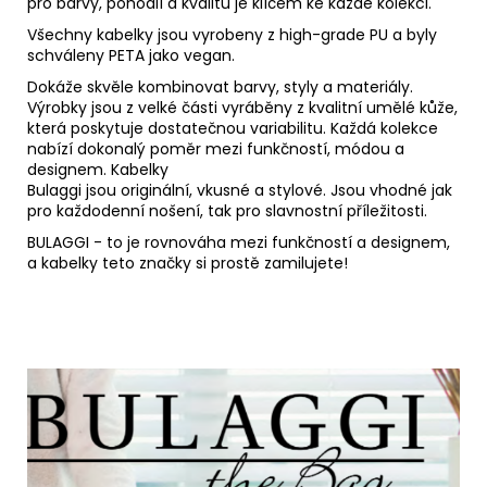
pro barvy, pohodlí a kvalitu je klíčem ke každé kolekci.
Všechny kabelky jsou vyrobeny z high-grade PU a byly
schváleny PETA jako vegan.
Dokáže skvěle kombinovat barvy, styly a materiály.
Výrobky jsou z velké části vyráběny z kvalitní umělé kůže,
která poskytuje dostatečnou variabilitu. Každá kolekce
nabízí dokonalý poměr mezi funkčností, módou a
designem. Kabelky
Bulaggi jsou originální, vkusné a stylové. Jsou vhodné jak
pro každodenní nošení, tak pro slavnostní příležitosti.
BULAGGI - to je rovnováha mezi funkčností a designem,
a kabelky teto značky si prostě zamilujete!