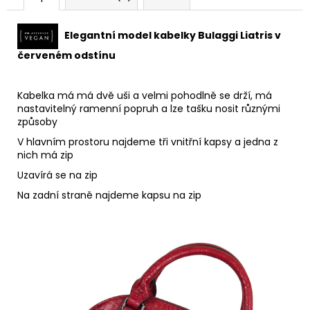
Elegantní model kabelky Bulaggi Liatris v
červeném odstínu
Kabelka má má dvě uši a velmi pohodlně se drží, má
nastavitelný ramenní popruh a lze tašku nosit různými
způsoby
V hlavním prostoru najdeme
tři vnitřní kapsy a j
edna z
nich má zip
Uzavírá se na zip
Na zadní straně
najdeme kapsu na zip