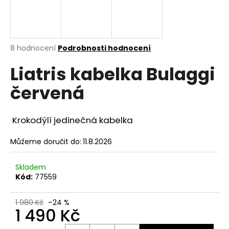
a
j
í
Průměrné
8 hodnocení
Podrobnosti hodnocení
t
hodnocení
?
Liatris kabelka Bulaggi
produktu
je
červená
5,0
z
5
hvězdiček.
HLEDAT
Krokodýlí jedinečná
kabelka
Můžeme doručit do:
11.8.2026
D
Skladem
o
Kód:
77559
p
o
1 980 Kč
–24 %
r
1 490 Kč
u
Měrná