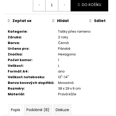
č
Měrná
DO KOŠÍKU
cena:
u
j
e
Zeptat se
Hlídat
Sdílet
m
e
Kategorie
:
Tašky přes rameno
Záruka
:
2 roky
Barva
:
Černá
Určeno pro
:
Pánské
Značka
:
Hexagona
Počet komor
:
1
Velikost
:
L
Formát A4
:
ano
Velikost notebooku
:
13"-14"
Barva kovových doplňků
:
Mosazná
Rozměry
:
38 x 29 x 9 cm
Materiál
:
Pravá kůže
Popis
Podobné (8)
Diskuze