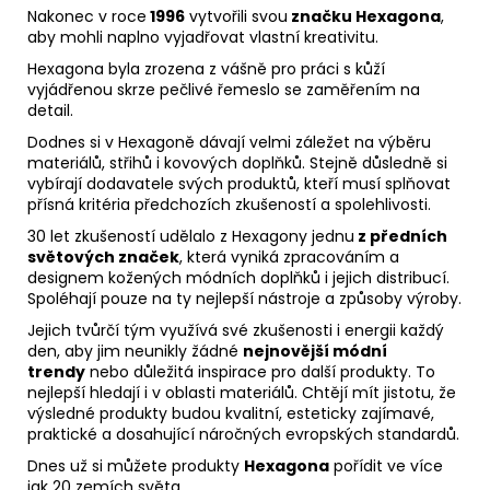
Nakonec v roce
1996
vytvořili svou
značku Hexagona
,
aby mohli naplno vyjadřovat vlastní kreativitu.
Hexagona byla zrozena z vášně pro práci s kůží
vyjádřenou skrze pečlivé řemeslo se zaměřením na
detail.
Dodnes si v Hexagoně dávají velmi záležet na výběru
materiálů, střihů i kovových doplňků. Stejně důsledně si
vybírají dodavatele svých produktů, kteří musí splňovat
přísná kritéria předchozích zkušeností a spolehlivosti.
30 let zkušeností udělalo z Hexagony jednu
z předních
světových značek
, která vyniká zpracováním a
designem kožených módních doplňků i jejich distribucí.
Spoléhají pouze na ty nejlepší nástroje a způsoby výroby.
Jejich tvůrčí tým využívá své zkušenosti i energii každý
den, aby jim neunikly žádné
nejnovější módní
trendy
nebo důležitá inspirace pro další produkty. To
nejlepší hledají i v oblasti materiálů. Chtějí mít jistotu, že
výsledné produkty budou kvalitní, esteticky zajímavé,
praktické a dosahující náročných evropských standardů.
Dnes už si můžete produkty
Hexagona
pořídit ve více
jak 20 zemích světa.