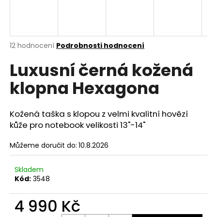
A
a
j
R
í
M
Průměrné
12 hodnocení
Podrobnosti hodnocení
t
hodnocení
?
Luxusní černá kožená
produktu
A
je
klopna Hexagona
4,9
z
5
hvězdiček.
HLEDAT
Kožená taška s klopou z velmi kvalitní hovězí
kůže pro notebook velikosti 13"-14"
Můžeme doručit do:
10.8.2026
D
o
Skladem
p
Kód:
3548
o
r
4 990 Kč
u