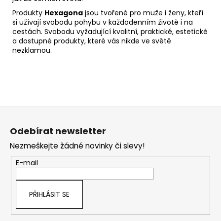
Produkty
Hexagona
jsou tvořené pro muže i ženy, kteří
si užívají svobodu pohybu v každodenním životě i na
cestách. Svobodu vyžadující kvalitní, praktické, estetické
a dostupné produkty, které vás nikde ve světě
nezklamou.
Z
á
Odebírat newsletter
p
Nezmeškejte žádné novinky či slevy!
a
t
E-mail
í
PŘIHLÁSIT SE