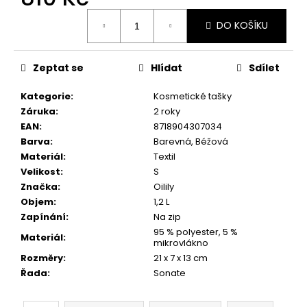
č
Měrná
u
DO KOŠÍKU
cena:
j
e
m
Zeptat se
Hlídat
Sdílet
e
Kategorie
:
Kosmetické tašky
Záruka
:
2 roky
EAN
:
8718904307034
Barva
:
Barevná, Béžová
Materiál
:
Textil
Velikost
:
S
Značka
:
Oilily
Objem
:
1,2 L
Zapínání
:
Na zip
95 % polyester, 5 %
Materiál
:
mikrovlákno
Rozměry
:
21 x 7 x 13 cm
Řada
:
Sonate