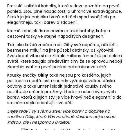
Proslulé unikátní kabelky, které v davu poznáte na první
pohled. Jsou plné nápaditosti a uhrančivé extravagance.
Široká je jak nabídka tvarů, od těch sportovnějších po
elegantnější, tak i barev a zdobení.
Kromě kabelek firma navrhuje také batohy, kufry a
cestovní tašky ve stejně nápaditých designech.
Tak jako každá značka má i Oilily své odpůrce, někteří ji
bezmezně milují, na jiné působí dětinsky, až kýčovitě.
Svou kreativitou si ale získala miliony fanoušků po celém
světě, které zaujala především tím, že se opravdu nebojí
zkombinovat na první pohled nekombinovatelné.
Kousky značky
Oilily
také nejsou pro každého, jejich
pestrost a neotřelost mnohdy vyžaduje velkou dávku
odvahy a také umění sladit jednotlivé kousky svého
outfitu. Je určená pro ženy, které se nebojí výrazných
barev, vzorů a jejich styl je více hravý než elegantní a do
stejného stylu orientují i své děti.
Dejte tedy i Vy svému stylu více barev a doplňte ho
značkou Oilily, která Vás zaručeně dostane nejen svou
krásou, ale i nespornou kvalitou