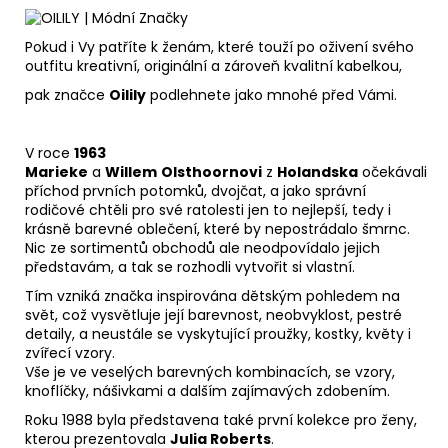
Pokud i Vy patříte k ženám, které touží po oživení svého
outfitu kreativní, originální a zároveň kvalitní kabelkou,
pak značce
Oilily
podlehnete jako mnohé před Vámi.
V roce
1963
Marieke
a
Willem
Olsthoornovi
z
Holandska
očekávali
příchod prvních potomků, dvojčat, a jako správní
rodičové chtěli pro své ratolesti jen to nejlepší, tedy i
krásně barevné oblečení, které by nepostrádalo šmrnc.
Nic ze sortimentů obchodů ale neodpovídalo jejich
představám, a tak se rozhodli vytvořit si vlastní.
Tím vzniká značka inspirována dětským pohledem na
svět, což vysvětluje její barevnost, neobvyklost, pestré
detaily, a neustále se vyskytující proužky, kostky, květy i
zvířecí vzory.
Vše je ve veselých barevných kombinacích, se vzory,
knoflíčky, nášivkami a dalším zajímavých zdobením.
Roku 1988 byla představena také první kolekce pro ženy,
kterou prezentovala
Julia Roberts
.