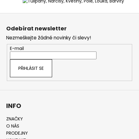
Z
á
Odebírat newsletter
p
Nezmeškejte žádné novinky či slevy!
a
t
E-mail
í
PŘIHLÁSIT SE
INFO
ZNAČKY
O NÁS
PRODEJNY