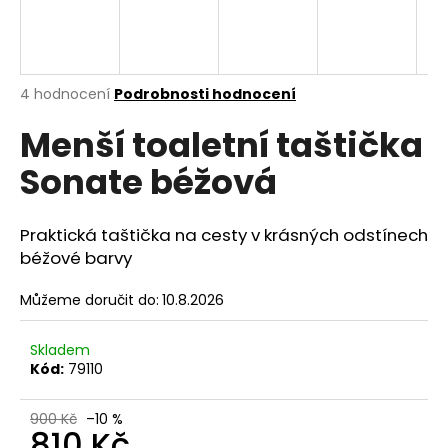
a
j
í
Průměrné
4 hodnocení
Podrobnosti hodnocení
t
hodnocení
?
Menší toaletní taštička
produktu
je
Sonate béžová
5,0
z
5
hvězdiček.
HLEDAT
Praktická taštička na cesty v krásných odstínech
béžové barvy
Můžeme doručit do:
10.8.2026
D
o
Skladem
p
Kód:
79110
o
r
900 Kč
–10 %
u
810 Kč