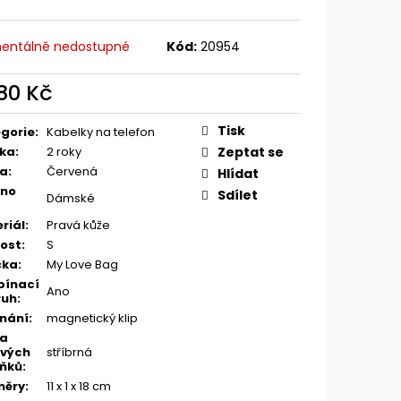
entálně nedostupné
Kód:
20954
980 Kč
ná
:
Tisk
gorie
:
Kabelky na telefon
ka
:
2 roky
Zeptat se
va
:
Červená
Hlídat
eno
Sdílet
Dámské
riál
:
Pravá kůže
kost
:
S
čka
:
My Love Bag
pínací
Ano
ruh
:
nání
:
magnetický klip
va
vých
stříbrná
ňků
:
měry
:
11 x 1 x 18 cm