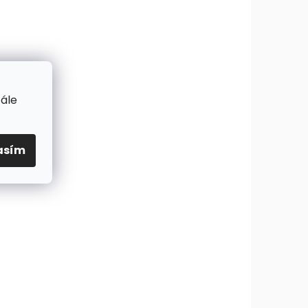
tále
asím