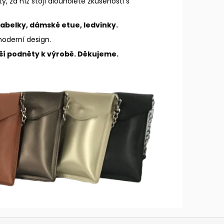
y, za níž stojí dlouholeté zkušenosti s
abelky, dámské etue, ledvinky.
 moderní design.
lší podněty k výrobě. Děkujeme.