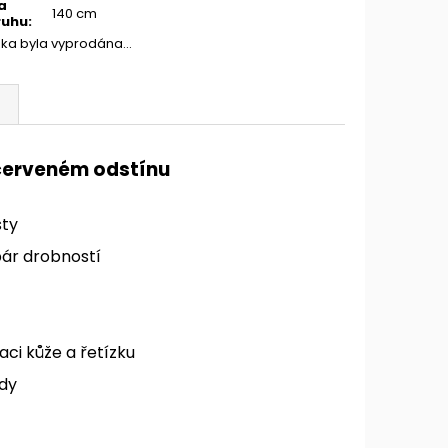
a
140 cm
ruhu
:
žka byla vyprodána…
červeném odstínu
sty
pár drobností
aci kůže a řetízku
ody