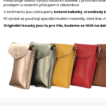
Představuje českou výrobu luxusních kabelek z prvotřídní kvalit
prodejem a osobním přístupem k zákazníkovi.
V sortimentu jsou zastoupeny
kožené kabelky, crossbody k
Při výrobě se používají speciální kvalitní materiály, čisté linie,
Originální kousky jsou tu pro Vás, budeme se těšit na da