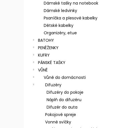
n
Dámské tašky na notebook
e
Dámské ledvinky
l
Psaníčka a plesové kabelky
Dětské kabelky
Organizéry, etue
BATOHY
PENĚŽENKY
KUFRY
PÁNSKÉ TAŠKY
VŮNĚ
Vůně do domácnosti
Difuzéry
Difuzéry do pokoje
Náplň do difuzéru
Difuzér do auta
Pokojové spreje
Vonné svíčky