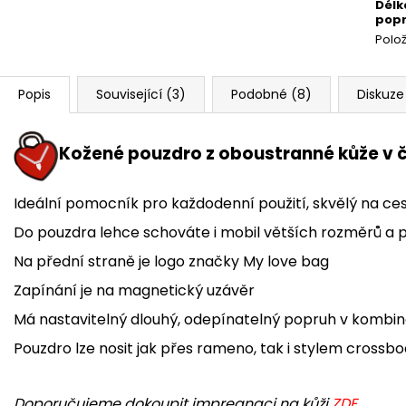
Délk
pop
Polo
Popis
Související (3)
Podobné (8)
Diskuze
Kožené pouzdro z oboustranné kůže v 
Ideální pomocník pro každodenní použití, skvělý na ce
Do pouzdra lehce schováte i mobil větších rozměrů a 
Na přední straně je logo značky My love bag
Zapínání je na magnetický uzávěr
Má nastavitelný dlouhý, odepínatelný popruh v kombin
Pouzdro lze nosit jak přes rameno, tak i stylem crossb
Doporučujeme dokoupit impregnaci na kůži
ZDE