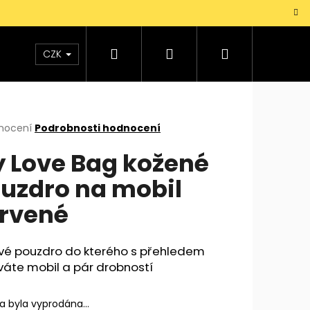
Hledat
Přihlášení
Nákupní
TAŠKY
VŮNĚ
DOPLŇKY
Dárky pro mu
CZK
košík
rné
nocení
Podrobnosti hodnocení
cení
 Love Bag kožené
ktu
uzdro na mobil
rvené
ček.
ové pouzdro do kterého s přehledem
váte mobil a pár drobností
ka byla vyprodána…