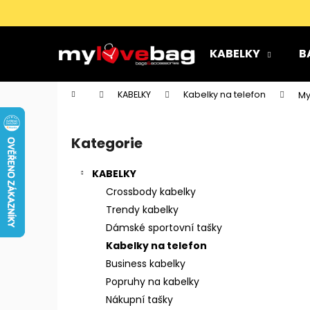
K
Přejít
na
o
obsah
Zpět
Zpět
š
KABELKY
B
do
do
í
k
obchodu
obchodu
Domů
KABELKY
Kabelky na telefon
My
P
o
Kategorie
Přeskočit
s
kategorie
t
KABELKY
r
Crossbody kabelky
a
Trendy kabelky
n
Dámské sportovní tašky
n
Kabelky na telefon
í
Business kabelky
p
Popruhy na kabelky
a
Nákupní tašky