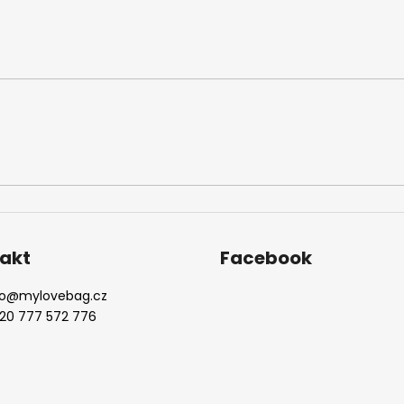
akt
Facebook
o
@
mylovebag.cz
20 777 572 776