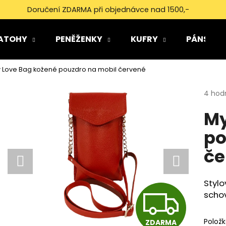
Doručení ZDARMA při objednávce nad 1500,-
ATOHY
PENĚŽENKY
KUFRY
PÁNSKÉ 
Co potřebujete najít?
 Love Bag kožené pouzdro na mobil červené
Průmě
4 hod
HLEDAT
hodno
My
produ
je
po
5,0
Doporučujeme
z
če
5
hvězdi
Styl
Z
scho
Polož
ZDARMA