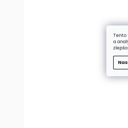
Tento 
a anal
zlepšo
Nas