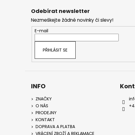
á
Odebírat newsletter
p
Nezmeškejte žádné novinky či slevy!
a
t
E-mail
í
PŘIHLÁSIT SE
INFO
Kont
ZNAČKY
inf
O NÁS
+4
PRODEJNY
KONTAKT
DOPRAVA A PLATBA
VRÁCENÍ ZBOŽÍ A REKLAMACE