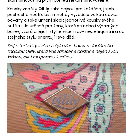
zkombinovat na první pohled nekombinovatelné.
Kousky značky
Oilily
také nejsou pro každého, jejich
pestrost a neotřelost mnohdy vyžaduje velkou dávku
odvahy a také umění sladit jednotlivé kousky svého
outfitu. Je určená pro ženy, které se nebojí výrazných
barev, vzorů a jejich styl je více hravý než elegantní a do
stejného stylu orientují i své děti.
Dejte tedy i Vy svému stylu více barev a doplňte ho
značkou Oilily, která Vás zaručeně dostane nejen svou
krásou, ale i nespornou kvalitou.