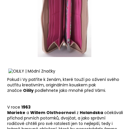
Pokud i Vy patříte k ženám, které touží po oživení svého
outfitu kreativním, originálním kouskem pak
značce
Oilily
podlehnete jako mnohé před Vámi.
V roce
1963
Marieke
a
Willem
Olsthoornovi
z
Holandska
očekávali
příchod prvních potomků, dvojčat, a jako správní
rodičové chtěli pro své ratolesti jen to nejlepší, tedy i
krásně barevné oblečení, které by nepostrádalo šmrnc.