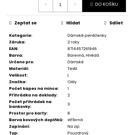
č
DO KOŠÍKU
cena:
u
j
e
Zeptat se
Hlídat
Sdílet
m
e
Kategorie
:
Dámské peněženky
Záruka
:
2 roky
EAN
:
8714457261946
Barva
:
Barevná, Hnědá
Určeno pro
:
Dámské
Materiál
:
Textil
Velikost
:
L
Značka
:
Oilily
Počet kapes na mince
:
1
Přihrádka na doklady
:
2
Počet přihrádek na
3
bankovky
:
Prostor pro karty
:
8
Barva kovových doplňků
:
stříbrná
Zapínání
:
Na zip
Typ
:
Pouzdrový