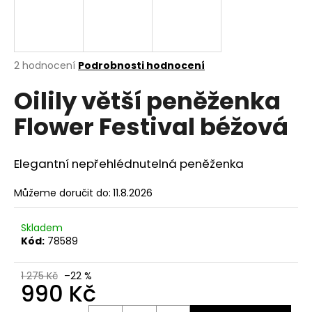
a
j
í
Průměrné
2 hodnocení
Podrobnosti hodnocení
t
hodnocení
?
Oilily větší peněženka
produktu
je
Flower Festival béžová
5,0
z
5
hvězdiček.
HLEDAT
Elegantní nepřehlédnutelná peněženka
Můžeme doručit do:
11.8.2026
D
Skladem
o
Kód:
78589
p
o
1 275 Kč
–22 %
r
990 Kč
u
Měrná