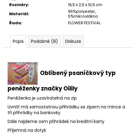
Rozměry
:
19,5 x 2,5 x 10,5 cm
95%polyester,
Materiál
:
5%mikrovlákno
Řada
:
FLOWER FESTIVAL
Popis
Podobné (8)
Diskuze
Oblíbený psaníčkový typ
peněženky značky Oilily
Peněženka je uzavíratelná na zip
Uvnitř má samostatnou přihrádku se zipem na mince a
tři přihrádky na bankovky
Dále najdeme osm přihrádek na kreditní karty
Příjemná na dotyk