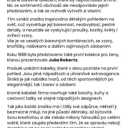
Nic ze sortimentů obchodů ale neodpovídalo jejich
představám, a tak se rozhodli vytvořit si vlastní.
Tím vzniká značka inspirována dětským pohledem na
svět, což vysvětluje její barevnost, neobvyklost, pestré
detaily, a neustále se vyskytující proužky, kostky, květy i
zvířecí vzory.
Vše je ve veselých barevných kombinacích, se vzory,
knoflíčky, nášivkami a dalším zajímavých zdobením.
Roku 1988 byla představena také první kolekce pro ženy,
kterou prezentovala
Julia Roberts
.
Proslulé unikátní kabelky, které v davu poznáte na první
pohled. Jsou plné nápaditosti a uhrančivé extravagance.
Široká je jak nabídka tvarů, od těch sportovnějších po
elegantnější, tak i barev a zdobení.
Kromě kabelek firma navrhuje také batohy, kufry a
cestovní tašky ve stejně nápaditých designech.
Tak jako každá značka má i Oilily své odpůrce, někteří ji
bezmezně milují, na jiné působí dětinsky, až kýčovitě.
Svou kreativitou si ale získala miliony fanoušků po celém
světě, které zaujala především tím, že se opravdu nebojí