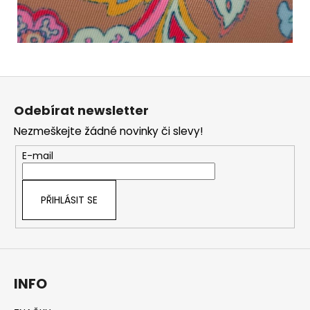
Z
á
Odebírat newsletter
p
Nezmeškejte žádné novinky či slevy!
a
t
E-mail
í
PŘIHLÁSIT SE
INFO