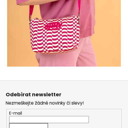
Z
á
Odebírat newsletter
p
Nezmeškejte žádné novinky či slevy!
a
t
E-mail
í