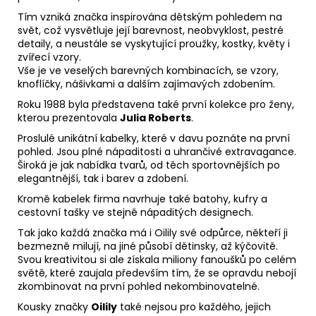
Tím vzniká značka inspirována dětským pohledem na
svět, což vysvětluje její barevnost, neobvyklost, pestré
detaily, a neustále se vyskytující proužky, kostky, květy i
zvířecí vzory.
Vše je ve veselých barevných kombinacích, se vzory,
knoflíčky, nášivkami a dalším zajímavých zdobením.
Roku 1988 byla představena také první kolekce pro ženy,
kterou prezentovala
Julia Roberts
.
Proslulé unikátní kabelky, které v davu poznáte na první
pohled. Jsou plné nápaditosti a uhrančivé extravagance.
Široká je jak nabídka tvarů, od těch sportovnějších po
elegantnější, tak i barev a zdobení.
Kromě kabelek firma navrhuje také batohy, kufry a
cestovní tašky ve stejně nápaditých designech.
Tak jako každá značka má i Oilily své odpůrce, někteří ji
bezmezně milují, na jiné působí dětinsky, až kýčovitě.
Svou kreativitou si ale získala miliony fanoušků po celém
světě, které zaujala především tím, že se opravdu nebojí
zkombinovat na první pohled nekombinovatelné.
Kousky značky
Oilily
také nejsou pro každého, jejich