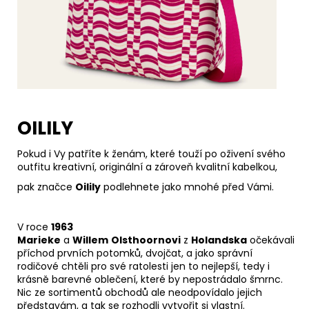
OILILY
Pokud i Vy patříte k ženám, které touží po oživení svého
outfitu kreativní, originální a zároveň kvalitní kabelkou,
pak značce
Oilily
podlehnete jako mnohé před Vámi.
V roce
1963
Marieke
a
Willem
Olsthoornovi
z
Holandska
očekávali
příchod prvních potomků, dvojčat, a jako správní
rodičové chtěli pro své ratolesti jen to nejlepší, tedy i
krásně barevné oblečení, které by nepostrádalo šmrnc.
Nic ze sortimentů obchodů ale neodpovídalo jejich
představám, a tak se rozhodli vytvořit si vlastní.