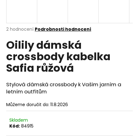
A
a
j
R
í
M
Průměrné
2 hodnocení
Podrobnosti hodnocení
t
hodnocení
?
Oilily dámská
produktu
A
je
crossbody kabelka
5,0
z
Safia růžová
5
hvězdiček.
HLEDAT
Stylová dámská crossbody k Vašim jarním a
letním outfitům
D
Můžeme doručit do:
11.8.2026
o
p
o
Skladem
r
Kód:
84915
u