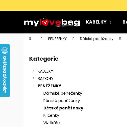
K
Přejít
na
o
obsah
Zpět
Zpět
š
KABELKY
B
do
do
í
k
obchodu
obchodu
Domů
PENĚŽENKY
Dětské peněženky
P
o
Kategorie
Přeskočit
s
kategorie
t
KABELKY
r
BATOHY
a
PENĚŽENKY
n
Dámské peněženky
n
Pánské peněženky
í
Dětské peněženky
p
Klíčenky
a
Vizitkáře