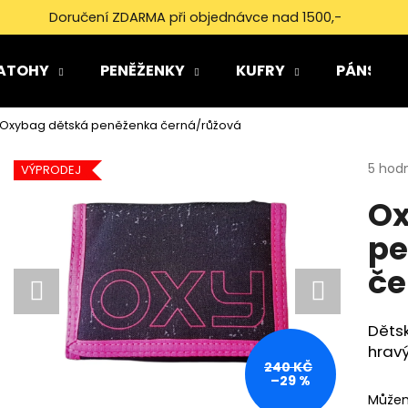
Doručení ZDARMA při objednávce nad 1500,-
ATOHY
PENĚŽENKY
KUFRY
PÁNSKÉ 
Co potřebujete najít?
Oxybag dětská peněženka černá/růžová
Průmě
5 hod
HLEDAT
VÝPRODEJ
hodno
Ox
produ
je
pe
5,0
Doporučujeme
z
če
5
hvězdi
Děts
hrav
240 KČ
–29 %
Můžem