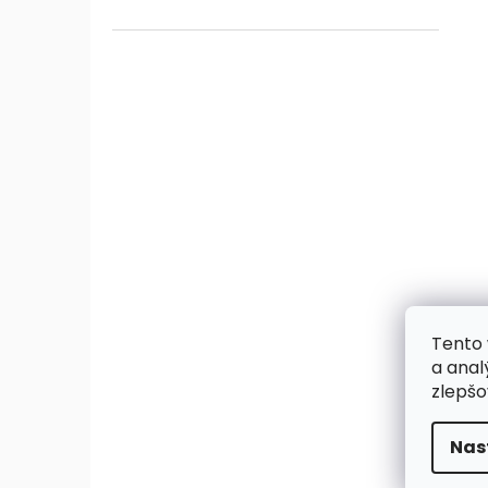
Tento 
a anal
zlepšo
Nas