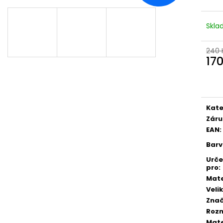
Skl
240 
17
Měr
cena
Kate
Záru
EAN
:
Bar
Urč
pro
:
Mate
Veli
Zna
Roz
Mate