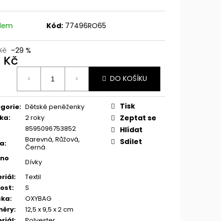
adem
Kód:
77496RO65
Kč
–29 %
0 Kč
ná
DO KOŠÍKU
:
Tisk
gorie
:
Dětské peněženky
ka
:
2 roky
Zeptat se
8595096753852
Hlídat
Barevná, Růžová,
Sdílet
va
:
Černá
eno
Dívky
riál
:
Textil
kost
:
S
čka
:
OXYBAG
měry
:
12,5 x 9,5 x 2 cm
riál
:
Polyester