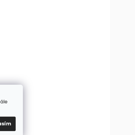
tále
asím