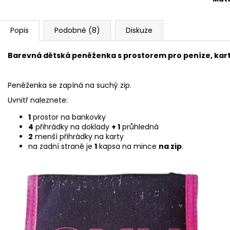
Popis
Podobné (8)
Diskuze
Barevná dětská peněženka s prostorem pro peníze, kart
Peněženka se zapíná na suchý zip.
Uvnitř naleznete:
1
prostor na bankovky
4
přihrádky na doklady
+ 1
průhledná
2
menší přihrádky na karty
na zadní straně je
1
kapsa na mince
na zip
.