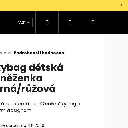
Hledat
Přihlášení
Nákupní
TAŠKY
VŮNĚ
DOPLŇKY
Dárky pro mu
CZK
košík
rné
nocení
Podrobnosti hodnocení
cení
ybag dětská
ktu
něženka
rná/růžová
ček.
ká prostorná peněženka Oxybag s
ým designem
e doručit do:
11.8.2026