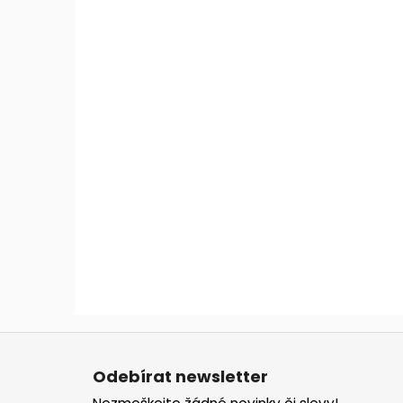
Z
á
Odebírat newsletter
p