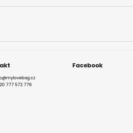
akt
Facebook
o
@
mylovebag.cz
20 777 572 776