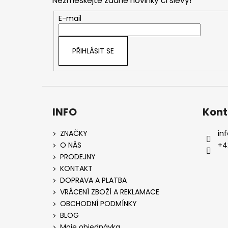
Nezmeškejte žádné novinky či slevy!
a
t
E-mail
í
PŘIHLÁSIT SE
INFO
Kont
ZNAČKY
inf
O NÁS
+4
PRODEJNY
KONTAKT
DOPRAVA A PLATBA
VRÁCENÍ ZBOŽÍ A REKLAMACE
OBCHODNÍ PODMÍNKY
BLOG
Moje objednávka