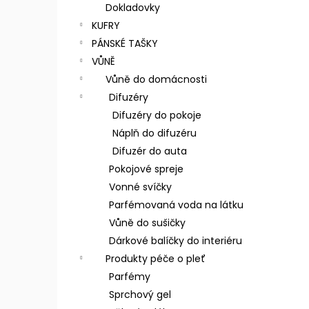
n
Dokladovky
e
KUFRY
l
PÁNSKÉ TAŠKY
VŮNĚ
Vůně do domácnosti
Difuzéry
Difuzéry do pokoje
Náplň do difuzéru
Difuzér do auta
Pokojové spreje
Vonné svíčky
Parfémovaná voda na látku
Vůně do sušičky
Dárkové balíčky do interiéru
Produkty péče o pleť
Parfémy
Sprchový gel